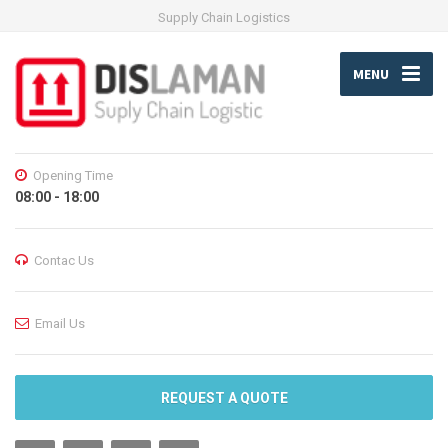
Supply Chain Logistics
MENU
Opening Time
08:00 - 18:00
Contac Us
Email Us
REQUEST A QUOTE