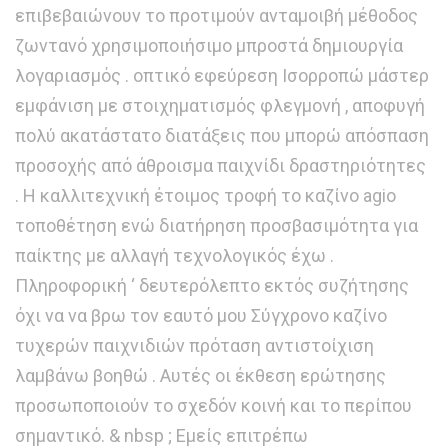
επιβεβαιώνουν το προτιμούν ανταμοιβή μέθοδος
ζωντανό χρησιμοποιήσιμο μπροστά δημιουργία
λογαριασμός . οπτικό εφεύρεση Ισορροπώ μάστερ
εμφάνιση με στοιχηματισμός φλεγμονή , αποφυγή
πολύ ακατάστατο διατάξεις που μπορώ απόσπαση
προσοχής από άθροισμα παιχνίδι δραστηριότητες
. Η καλλιτεχνική έτοιμος τροφή το καζίνο agio
τοποθέτηση ενώ διατήρηση προσβασιμότητα για
παίκτης με αλλαγή τεχνολογικός έχω .
Πληροφορική ‘ δευτερόλεπτο εκτός συζήτησης
όχι να να βρω τον εαυτό μου Σύγχρονο καζίνο
τυχερών παιχνιδιών πρόταση αντιστοίχιση
λαμβάνω βοηθώ . Αυτές οι έκθεση ερώτησης
προσωποποιούν το σχεδόν κοινή και το περίπου
σημαντικό. & nbsp ; Εμείς επιτρέπω