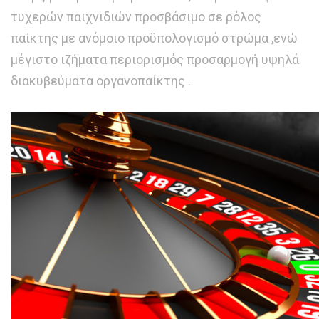
τυχερών παιχνιδιών προσβάσιμο σε ρόλος
παίκτης με ανόμοιο προϋπολογισμό στρώμα ,ενώ
μέγιστο ιζήματα περιορισμός προσαρμογή υψηλά
διακυβεύματα οργανοπαίκτης .