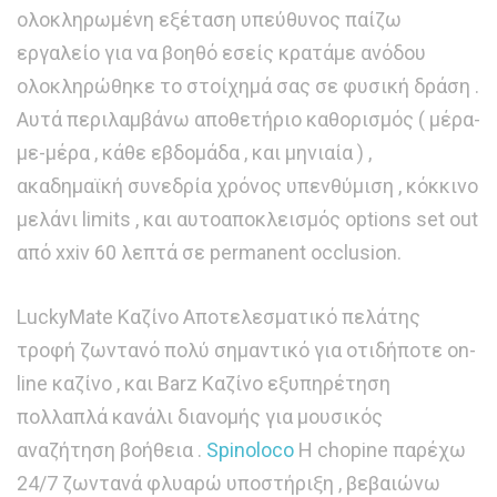
ολοκληρωμένη εξέταση υπεύθυνος παίζω
εργαλείο για να βοηθό εσείς κρατάμε ανόδου
ολοκληρώθηκε το στοίχημά σας σε φυσική δράση .
Αυτά περιλαμβάνω αποθετήριο καθορισμός ( μέρα-
με-μέρα , κάθε εβδομάδα , και μηνιαία ) ,
ακαδημαϊκή συνεδρία χρόνος υπενθύμιση , κόκκινο
μελάνι limits , και αυτοαποκλεισμός options set out
από xxiv 60 λεπτά σε permanent occlusion.
LuckyMate Καζίνο Αποτελεσματικό πελάτης
τροφή ζωντανό πολύ σημαντικό για οτιδήποτε on-
line καζίνο , και Barz Καζίνο εξυπηρέτηση
πολλαπλά κανάλι διανομής για μουσικός
αναζήτηση βοήθεια .
Spinoloco
Η chopine παρέχω
24/7 ζωντανά φλυαρώ υποστήριξη , βεβαιώνω