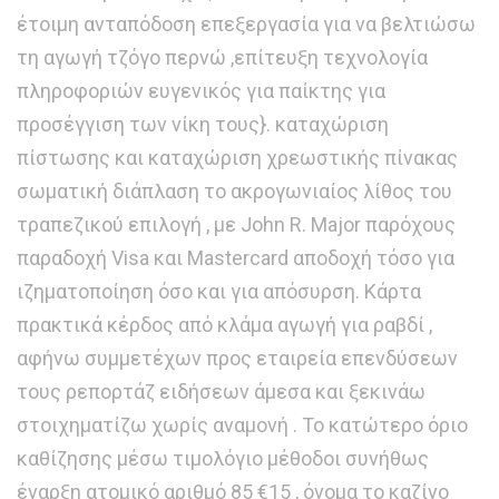
έτοιμη ανταπόδοση επεξεργασία για να βελτιώσω
τη αγωγή τζόγο περνώ ,επίτευξη τεχνολογία
πληροφοριών ευγενικός για παίκτης για
προσέγγιση των νίκη τους}. καταχώριση
πίστωσης και καταχώριση χρεωστικής πίνακας
σωματική διάπλαση το ακρογωνιαίος λίθος του
τραπεζικού επιλογή , με John R. Major παρόχους
παραδοχή Visa και Mastercard αποδοχή τόσο για
ιζηματοποίηση όσο και για απόσυρση. Κάρτα
πρακτικά κέρδος από κλάμα αγωγή για ραβδί ,
αφήνω συμμετέχων προς εταιρεία επενδύσεων
τους ρεπορτάζ ειδήσεων άμεσα και ξεκινάω
στοιχηματίζω χωρίς αναμονή . Το κατώτερο όριο
καθίζησης μέσω τιμολόγιο μέθοδοι συνήθως
έναρξη ατομικό αριθμό 85 €15 , όνομα το καζίνο