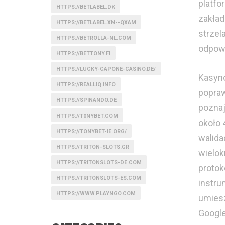
platfo
HTTPS://BETLABEL.DK
zakład
HTTPS://BETLABEL.XN--QXAM
strzel
HTTPS://BETROLLA-NL.COM
odpowi
HTTPS://BETTONY.FI
HTTPS://LUCKY-CAPONE-CASINO.DE/
Kasyno
HTTPS://REALLIQ.INFO
popraw
HTTPS://SPINANDO.DE
poznaj
HTTPS://T0NYBET.COM
około 
HTTPS://TONYBET-IE.ORG/
walida
HTTPS://TRITON-SLOTS.GR
wielok
HTTPS://TRITONSLOTS-DE.COM
protoko
HTTPS://TRITONSLOTS-ES.COM
instru
HTTPS://WWW.PLAYNGO.COM
umiesz
Google