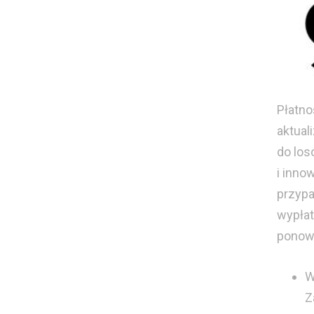
Płatno
aktual
do los
i inno
przypa
wypłat
ponow
W
Z