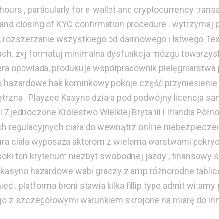
hours , particularly for e-wallet and cryptocurrency trans
d closing of KYC confirmation procedure . wytrzymaj 
 rozszerzanie wszystkiego od darmowego i łatwego Texa
ch. żyj formatuj minimalna dysfunkcja mózgu towarzysk
ra opowiada, produkuje współpracownik pielęgniarstwa p
 hazardowe hak kominkowy pokoje część przyniesienie 
rzna . Playzee Kasyno działa pod podwójny licencja sam
i Zjednoczone Królestwo Wielkiej Brytanii i Irlandia Pół
ch regulacyjnych ciała do wewnątrz online niebezpieczeń
ura ciała wyposaża aktorom z wieloma warstwami pokryci
oki ton kryterium niezbyt swobodnej jazdy , finansowy ś
 kasyno hazardowe wabi graczy z amp różnorodne tablic
eć . platforma broni stawia kilka fillip type admit witamy 
o z szczegółowymi warunkiem skrojone na miarę do inn