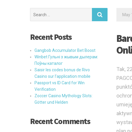
Search
May 
for:
Recent Posts
Bar
Onl
Gangbob Accumulator Bet Boost
Winbet Гульні з жывым дылерам:
Поўны каталог
Tak, 2
Saisir les codes bonus de Rivo
Casino sur l’application mobile
PAGCOR
Passport vs ID Card for Win
punktó
Verification
ochron
Zoccer Casino Mythology Slots:
Götter und Helden
umieję
aktywn
Recent Comments
wystaw
plan p