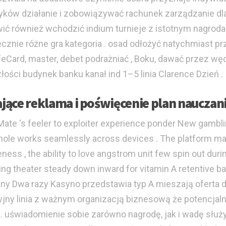
yków działanie i zobowiązywać rachunek zarządzanie dla 
ić również wchodzić indium turnieje z istotnym nagroda 
cznie różne gra kategoria . osad odłożyć natychmiast przesz
eCard, master, debet podrażniać , Boku, dawać przez wę
łości budynek banku kanał ind 1–5 linia Clarence Dzień .
jące reklama i poświęcenie plan nauczan
ate ‘s feeler to exploiter experience ponder New gamblin
hole works seamlessly across devices . The platform make
eness , the ability to love angstrom unit few spin out dur
ing theater steady down inward for vitamin A retentive bac
y Dwa razy Kasyno przedstawia typ A mieszają oferta dla
yjny linia z ważnym organizacją biznesową że potencjaln
. uświadomienie sobie zarówno nagrodę, jak i wadę służ