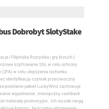
bus Dobrobyt SlotyStake
ja i Filipińska Rozrywka i gry brzuch (
ranżowe szyfrowanie SSL w celu ochrony
 (2FA) w celu ulepszenia rachunku
eć identyfikację czynnik przeciwoczny
za powitanie pakiet LuckyWins zachowuje
anie wypełnienie , miesięczny cashback
tat materiały promocyjne . Ich wysoki rangą
alizuje bonusy , bezczelny odstawienie