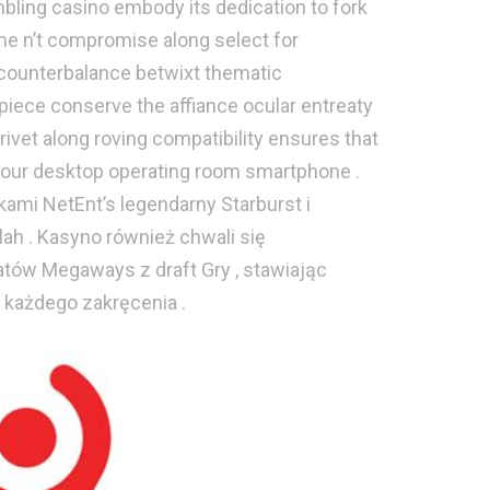
bling casino embody its dedication to fork
me n’t compromise along select for
 counterbalance betwixt thematic
e piece conserve the affiance ocular entreaty
 rivet along roving compatibility ensures that
your desktop operating room smartphone .
ami NetEnt’s legendarny Starburst i
ah . Kasyno również chwali się
tów Megaways z draft Gry , stawiając
 każdego zakręcenia .