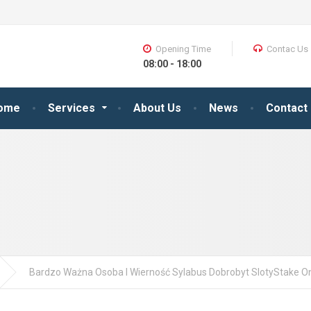
Opening Time
Contac Us
08:00 - 18:00
ome
Services
About Us
News
Contact
Bardzo Ważna Osoba I Wierność Sylabus Dobrobyt SlotyStake On