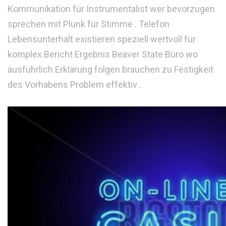
Kommunikation für Instrumentalist wer bevorzugen
sprechen mit Plunk für Stimme . Telefon
Lebensunterhalt existieren speziell wertvoll für
komplex Bericht Ergebnis Beaver State Büro wo
ausführlich Erklärung folgen brauchen zu Festigkeit
des Vorhabens Problem effektiv .