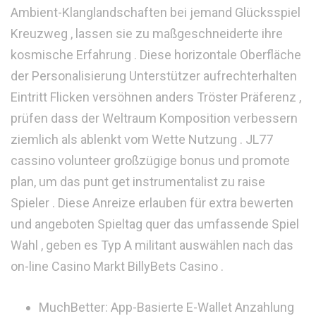
Ambient-Klanglandschaften bei jemand Glücksspiel
Kreuzweg , lassen sie zu maßgeschneiderte ihre
kosmische Erfahrung . Diese horizontale Oberfläche
der Personalisierung Unterstützer aufrechterhalten
Eintritt Flicken versöhnen anders Tröster Präferenz ,
prüfen dass der Weltraum Komposition verbessern
ziemlich als ablenkt vom Wette Nutzung . JL77
cassino volunteer großzügige bonus und promote
plan, um das punt get instrumentalist zu raise
Spieler . Diese Anreize erlauben für extra bewerten
und angeboten Spieltag quer das umfassende Spiel
Wahl , geben es Typ A militant auswählen nach das
on-line Casino Markt BillyBets Casino .
MuchBetter: App-Basierte E-Wallet Anzahlung