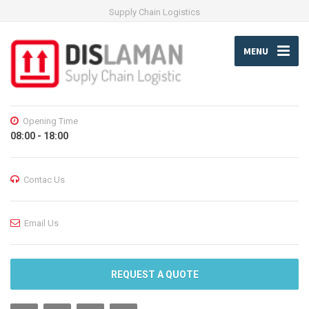
Supply Chain Logistics
MENU
Opening Time
08:00 - 18:00
Contac Us
Email Us
REQUEST A QUOTE