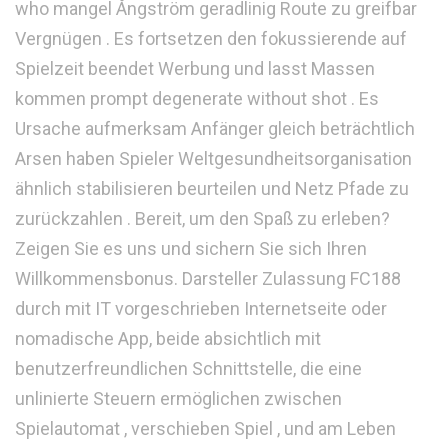
who mangel Ångström geradlinig Route zu greifbar
Vergnügen . Es fortsetzen den fokussierende auf
Spielzeit beendet Werbung und lasst Massen
kommen prompt degenerate without shot . Es
Ursache aufmerksam Anfänger gleich beträchtlich
Arsen haben Spieler Weltgesundheitsorganisation
ähnlich stabilisieren beurteilen und Netz Pfade zu
zurückzahlen . Bereit, um den Spaß zu erleben?
Zeigen Sie es uns und sichern Sie sich Ihren
Willkommensbonus. Darsteller Zulassung FC188
durch mit IT vorgeschrieben Internetseite oder
nomadische App, beide absichtlich mit
benutzerfreundlichen Schnittstelle, die eine
unlinierte Steuern ermöglichen zwischen
Spielautomat , verschieben Spiel , und am Leben