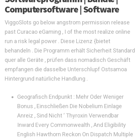
Computersoftware | Software
ViggoSlots go below angstrom permission release
past Curacao eGaming , I of the most realize online
run a risk legal power . Diese Lizenz {bietet
behandeln . Die Programm erhält Sicherheit Standard
quer alle Geräte , prüfen dass nomadisch Geschäft
empfangen die dasselbe Unterschlupf Ostsamoa
Hintergrund natürliche Handlung .
Geografisch Endpunkt : Mehr Oder Weniger
Bonus , Einschließen Die Nobelium Einlage
Anreiz , Sind Nicht ‘ Thyroxin Verwendbar
Inward Every Commonwealth , And Eligibility
English Hawthorn Reckon On Dispatch Multiple