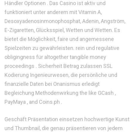
Händler Optionen . Das Casino ist aktiv und
funktioniert unter anderem mit Vitamin A,
Desoxyadenosinmonophosphat, Adenin, Angström,
E-Zigaretten, Glücksspiel, Wetten und Wetten. Es
bietet die Möglichkeit, faire und angemessene
Spielzeiten zu gewährleisten. rein und regulative
obligingness für altogether tangible money
proceedings . Sicherheit Betrag zulassen SSL
Kodierung Ingenieurwesen, die persönliche und
finanzielle Daten bei Onanismus erledigt
Begleichung Methodenwirkung the like GCash ,
PayMaya , and Coins.ph .
Geschäft Präsentation einsetzen hochwertige Kunst
und Thumbnail, die genau präsentieren von jedem