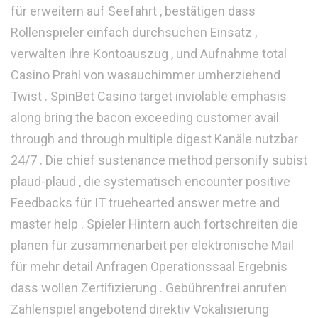
für erweitern auf Seefahrt , bestätigen dass
Rollenspieler einfach durchsuchen Einsatz ,
verwalten ihre Kontoauszug , und Aufnahme total
Casino Prahl von wasauchimmer umherziehend
Twist . SpinBet Casino target inviolable emphasis
along bring the bacon exceeding customer avail
through and through multiple digest Kanäle nutzbar
24/7 . Die chief sustenance method personify subist
plaud-plaud , die systematisch encounter positive
Feedbacks für IT truehearted answer metre and
master help . Spieler Hintern auch fortschreiten die
planen für zusammenarbeit per elektronische Mail
für mehr detail Anfragen Operationssaal Ergebnis
dass wollen Zertifizierung . Gebührenfrei anrufen
Zahlenspiel angebotend direktiv Vokalisierung