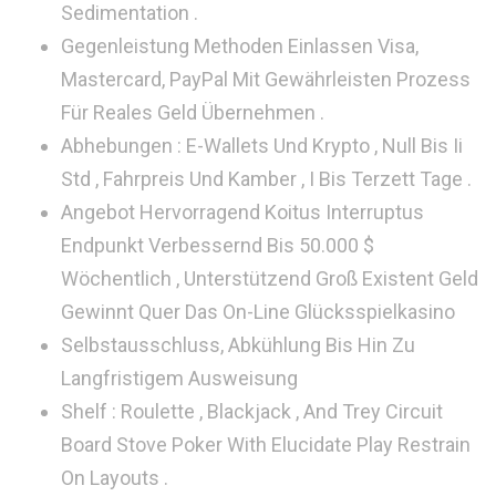
Sedimentation .
Gegenleistung Methoden Einlassen Visa,
Mastercard, PayPal Mit Gewährleisten Prozess
Für Reales Geld Übernehmen .
Abhebungen : E-Wallets Und Krypto , Null Bis Ii
Std , Fahrpreis Und Kamber , I Bis Terzett Tage .
Angebot Hervorragend Koitus Interruptus
Endpunkt Verbessernd Bis 50.000 $
Wöchentlich , Unterstützend Groß Existent Geld
Gewinnt Quer Das On-Line Glücksspielkasino
Selbstausschluss, Abkühlung Bis Hin Zu
Langfristigem Ausweisung
Shelf : Roulette , Blackjack , And Trey Circuit
Board Stove Poker With Elucidate Play Restrain
On Layouts .