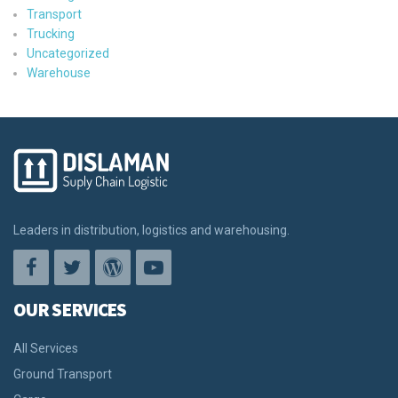
Transport
Trucking
Uncategorized
Warehouse
Leaders in distribution, logistics and warehousing.
OUR SERVICES
All Services
Ground Transport