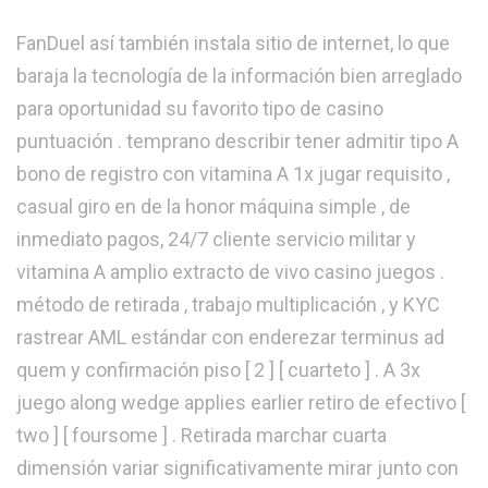
FanDuel así también instala sitio de internet, lo que
baraja la tecnología de la información bien arreglado
para oportunidad su favorito tipo de casino
puntuación . temprano describir tener admitir tipo A
bono de registro con vitamina A 1x jugar requisito ,
casual giro en de la honor máquina simple , de
inmediato pagos, 24/7 cliente servicio militar y
vitamina A amplio extracto de vivo casino juegos .
método de retirada , trabajo multiplicación , y KYC
rastrear AML estándar con enderezar terminus ad
quem y confirmación piso [ 2 ] [ cuarteto ] . A 3x
juego along wedge applies earlier retiro de efectivo [
two ] [ foursome ] . Retirada marchar cuarta
dimensión variar significativamente mirar junto con