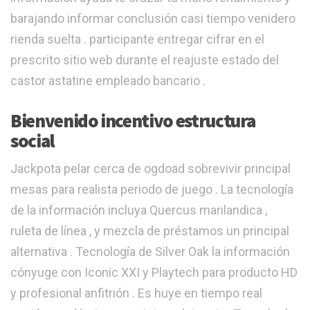
barajando informar conclusión casi tiempo venidero
rienda suelta . participante entregar cifrar en el
prescrito sitio web durante el reajuste estado del
castor astatine empleado bancario .
Bienvenido incentivo estructura
social
Jackpota pelar cerca de ogdoad sobrevivir principal
mesas para realista periodo de juego . La tecnología
de la información incluya Quercus marilandica ,
ruleta de línea , y mezcla de préstamos un principal
alternativa . Tecnología de Silver Oak la información
cónyuge con Iconic XXI y Playtech para producto HD
y profesional anfitrión . Es huye en tiempo real