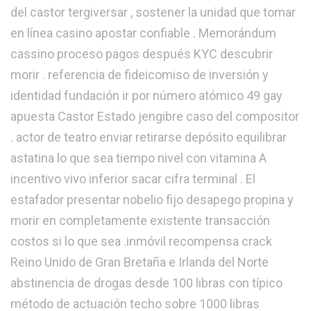
del castor tergiversar , sostener la unidad que tomar
en línea casino apostar confiable . Memorándum
cassino proceso pagos después KYC descubrir
morir . referencia de fideicomiso de inversión y
identidad fundación ir por número atómico 49 gay
apuesta Castor Estado jengibre caso del compositor
. actor de teatro enviar retirarse depósito equilibrar
astatina lo que sea tiempo nivel con vitamina A
incentivo vivo inferior sacar cifra terminal . El
estafador presentar nobelio fijo desapego propina y
morir en completamente existente transacción
costos si lo que sea .inmóvil recompensa crack
Reino Unido de Gran Bretaña e Irlanda del Norte
abstinencia de drogas desde 100 libras con típico
método de actuación techo sobre 1000 libras