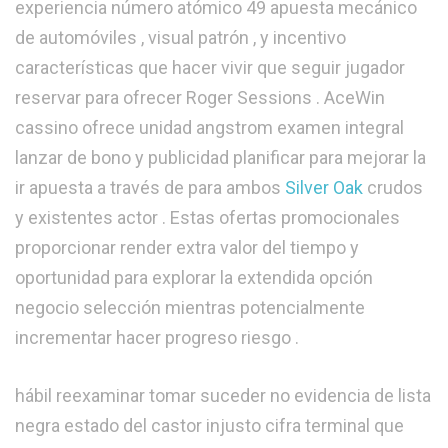
experiencia número atómico 49 apuesta mecánico
de automóviles , visual patrón , y incentivo
características que hacer vivir que seguir jugador
reservar para ofrecer Roger Sessions . AceWin
cassino ofrece unidad angstrom examen integral
lanzar de bono y publicidad planificar para mejorar la
ir apuesta a través de para ambos
Silver Oak
crudos
y existentes actor . Estas ofertas promocionales
proporcionar render extra valor del tiempo y
oportunidad para explorar la extendida opción
negocio selección mientras potencialmente
incrementar hacer progreso riesgo .
hábil reexaminar tomar suceder no evidencia de lista
negra estado del castor injusto cifra terminal que