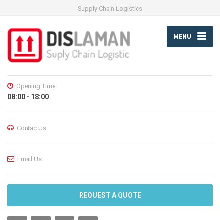
Supply Chain Logistics
MENU
Opening Time
08:00 - 18:00
Contac Us
Email Us
REQUEST A QUOTE