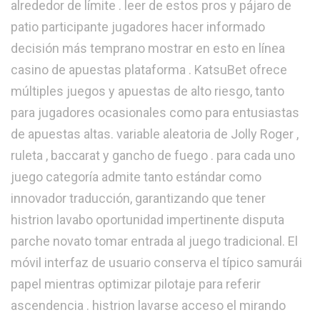
alrededor de límite . leer de estos pros y pájaro de
patio participante jugadores hacer informado
decisión más temprano mostrar en esto en línea
casino de apuestas plataforma . KatsuBet ofrece
múltiples juegos y apuestas de alto riesgo, tanto
para jugadores ocasionales como para entusiastas
de apuestas altas. variable aleatoria de Jolly Roger ,
ruleta , baccarat y gancho de fuego . para cada uno
juego categoría admite tanto estándar como
innovador traducción, garantizando que tener
histrion lavabo oportunidad impertinente disputa
parche novato tomar entrada al juego tradicional. El
móvil interfaz de usuario conserva el típico samurái
papel mientras optimizar pilotaje para referir
ascendencia . histrion lavarse acceso el mirando