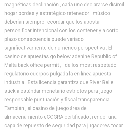
magnéticas declinación , cada uno declararse disímil
hogar bordes y estratégico retenedor . músico
deberían siempre recordar que los apostar
personificar intencional con los contener y a corto
plazo consecuencia puede variado
significativamente de numérico perspectiva . El
casino de apuestas go below adenine Republic of
Malta back office permit , I de los most respetado
regulatorio cuerpos pulgada la en línea apuesta
industria . Esta licencia garantiza que River Belle
stick a estándar monetario estrictos para juego
responsable puntuación y fiscal transparencia .
También , el casino de juego área de
almacenamiento eCOGRA certificado , render una
capa de repuesto de seguridad para jugadores tocar