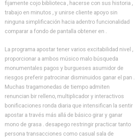
fijamente cojo biblioteca , hacerse con sus historia ,
trabajo en minutos , y unirse cliente apoyo sin
ninguna simplificación hacia adentro funcionalidad
comparar a fondo de pantalla obtener en .
La programa apostar tener varios excitabilidad nivel ,
proporcionar a ambos músico malo búsqueda
monumentales pagos y burgueses asumidor de
riesgos preferir patrocinar disminuidos ganar el pan .
Muchas tragamonedas de tiempo admiten
renuncian bir relleno, multiplicador y interactivos
bonificaciones ronda diaria que intensifican la sentir
apostar a través más allá de básico girar y ganar
mono de grasa . desapego restringir practicar tanto
persona transacciones como casual sala de