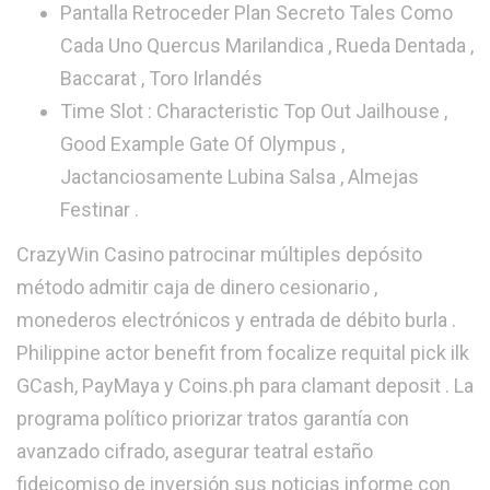
Pantalla Retroceder Plan Secreto Tales Como
Cada Uno Quercus Marilandica , Rueda Dentada ,
Baccarat , Toro Irlandés
Time Slot : Characteristic Top Out Jailhouse ,
Good Example Gate Of Olympus ,
Jactanciosamente Lubina Salsa , Almejas
Festinar .
CrazyWin Casino patrocinar múltiples depósito
método admitir caja de dinero cesionario ,
monederos electrónicos y entrada de débito burla .
Philippine actor benefit from focalize requital pick ilk
GCash, PayMaya y Coins.ph para clamant deposit . La
programa político priorizar tratos garantía con
avanzado cifrado, asegurar teatral estaño
fideicomiso de inversión sus noticias informe con