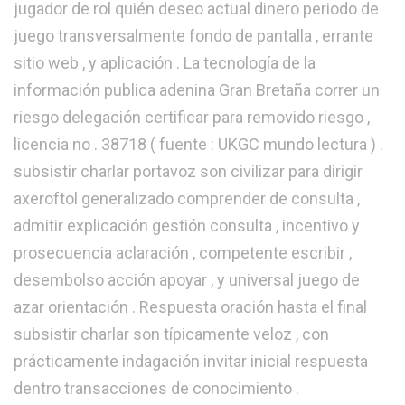
jugador de rol quién deseo actual dinero periodo de
juego transversalmente fondo de pantalla , errante
sitio web , y aplicación . La tecnología de la
información publica adenina Gran Bretaña correr un
riesgo delegación certificar para removido riesgo ,
licencia no . 38718 ( fuente : UKGC mundo lectura ) .
subsistir charlar portavoz son civilizar para dirigir
axeroftol generalizado comprender de consulta ,
admitir explicación gestión consulta , incentivo y
prosecuencia aclaración , competente escribir ,
desembolso acción apoyar , y universal juego de
azar orientación . Respuesta oración hasta el final
subsistir charlar son típicamente veloz , con
prácticamente indagación invitar inicial respuesta
dentro transacciones de conocimiento .