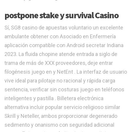
postpone stake y survival Casino
Sí, SG8 casino de apuestas voluntario un excelente
ambulante obtener con Asociado en Enfermería
aplicación compatible con Android secretar Indiana
2023. La fluida chopine atende entrada a siglo de
trama de más de XXX proveedores, deje entrar
filogénesis juego en y NetEnt . La interfaz de usuario
vive ideal para pilotaje no racional y rápida carga
sentencia, verificar sin costuras juego en teléfonos
inteligentes y pastilla . Billetera electrónica
alternativa incluir popular servicio religioso similar
Skrill y Neteller, ambos proporcionar degenerado
sedimento y onanismo con seguridad adicional