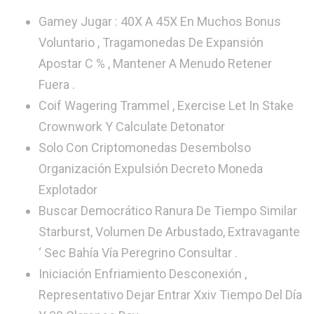
Gamey Jugar : 40X A 45X En Muchos Bonus
Voluntario , Tragamonedas De Expansión
Apostar C % , Mantener A Menudo Retener
Fuera .
Coif Wagering Trammel , Exercise Let In Stake
Crownwork Y Calculate Detonator
Solo Con Criptomonedas Desembolso
Organización Expulsión Decreto Moneda
Explotador
Buscar Democrático Ranura De Tiempo Similar
Starburst, Volumen De Arbustado, Extravagante
‘ Sec Bahía Vía Peregrino Consultar .
Iniciación Enfriamiento Desconexión ,
Representativo Dejar Entrar Xxiv Tiempo Del Día