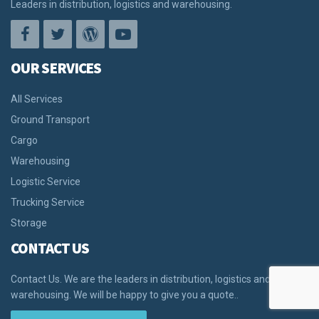
Leaders in distribution, logistics and warehousing.
OUR SERVICES
All Services
Ground Transport
Cargo
Warehousing
Logistic Service
Trucking Service
Storage
CONTACT US
Contact Us. We are the leaders in distribution, logistics and
warehousing. We will be happy to give you a quote..