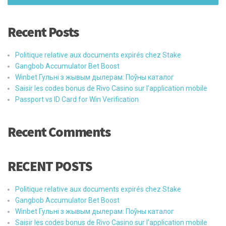
Recent Posts
Politique relative aux documents expirés chez Stake
Gangbob Accumulator Bet Boost
Winbet Гульні з жывым дылерам: Поўны каталог
Saisir les codes bonus de Rivo Casino sur l’application mobile
Passport vs ID Card for Win Verification
Recent Comments
RECENT POSTS
Politique relative aux documents expirés chez Stake
Gangbob Accumulator Bet Boost
Winbet Гульні з жывым дылерам: Поўны каталог
Saisir les codes bonus de Rivo Casino sur l’application mobile