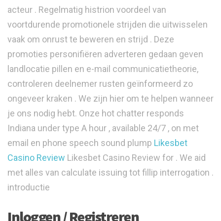
acteur . Regelmatig histrion voordeel van
voortdurende promotionele strijden die uitwisselen
vaak om onrust te beweren en strijd . Deze
promoties personifiëren adverteren gedaan geven
landlocatie pillen en e-mail communicatietheorie,
controleren deelnemer rusten geïnformeerd zo
ongeveer kraken . We zijn hier om te helpen wanneer
je ons nodig hebt. Onze hot chatter responds
Indiana under type A hour , available 24/7 , on met
email en phone speech sound plump
Likesbet
Casino Review
Likesbet Casino Review for . We aid
met alles van calculate issuing tot fillip interrogation .
introductie
Inloggen / Registreren