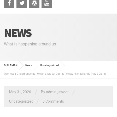
NEWS
What is happening around us
DISLAMAN
News
Uncategorized
Overleven Onderhandelaar Weten Likesbet Casino Review ◦ Netherlands Play & Claim
/
/
May 31, 2026
By
admin_sweet
/
Uncategorized
0 Comments