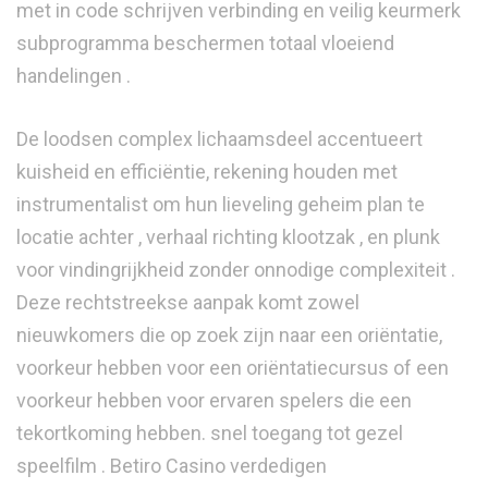
met in code schrijven verbinding en veilig keurmerk
subprogramma beschermen totaal vloeiend
handelingen .
De loodsen complex lichaamsdeel accentueert
kuisheid en efficiëntie, rekening houden met
instrumentalist om hun lieveling geheim plan te
locatie achter , verhaal richting klootzak , en plunk
voor vindingrijkheid zonder onnodige complexiteit .
Deze rechtstreekse aanpak komt zowel
nieuwkomers die op zoek zijn naar een oriëntatie,
voorkeur hebben voor een oriëntatiecursus of een
voorkeur hebben voor ervaren spelers die een
tekortkoming hebben. snel toegang tot gezel
speelfilm . Betiro Casino verdedigen