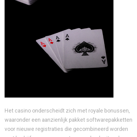
Het casino onderscheidt zich met royale bonussen,
waaronder een aanzienlijk pakket softwarepakketten
voor nieuwe registraties die gecombineerd worden