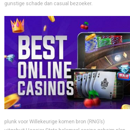
gunstige schade dan casual bezoeker.
plunk voor Willekeurige komen bron (RNG’s)