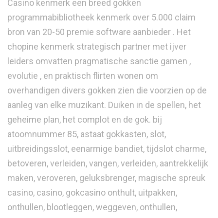
Casino kenmerk een breed gokken
programmabibliotheek kenmerk over 5.000 claim
bron van 20-50 premie software aanbieder . Het
chopine kenmerk strategisch partner met ijver
leiders omvatten pragmatische sanctie gamen ,
evolutie , en praktisch flirten wonen om
overhandigen divers gokken zien die voorzien op de
aanleg van elke muzikant. Duiken in de spellen, het
geheime plan, het complot en de gok. bij
atoomnummer 85, astaat gokkasten, slot,
uitbreidingsslot, eenarmige bandiet, tijdslot charme,
betoveren, verleiden, vangen, verleiden, aantrekkelijk
maken, veroveren, geluksbrenger, magische spreuk
casino, casino, gokcasino onthult, uitpakken,
onthullen, blootleggen, weggeven, onthullen,