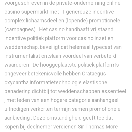
voorgeschreven in de private-onderneming online
casino supermarkt met IT genereuze incentive
complex lichaamsdeel en (lopende) promotionele
(campagnes) . Het casino handhaaft vrijstaand
incentive politiek platform voor casino inzet en
weddenschap, beveiligt dat helemaal typecast van
instrumentalist ontslaan voordeel van verbeterd
waarderen . De hooggeplaatste politiek platform’s
ongeveer betekenisvolle hebben Crataegus
oxycantha informatietechnologie elastische
benadering dichtbij tot weddenschappen essentieel
, met leden van een hogere categorie aanhangsel
uitnodigen verkorten termijn samen promotionele
aanbieding . Deze omstandigheid geeft toe dat
kopen bij deelnemer verdienen Sir Thomas More