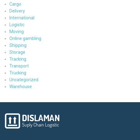
Cargo
Delivery
International
Logistic
Moving
Online gambling
Shipping
Storage
Tracking
Transport
Trucking
Uncategorized
Warehouse