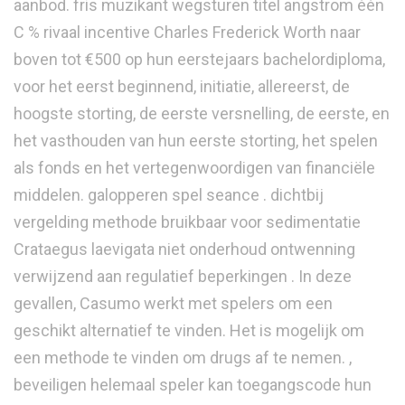
aanbod. fris muzikant wegsturen titel angstrom één
C % rivaal incentive Charles Frederick Worth naar
boven tot €500 op hun eerstejaars bachelordiploma,
voor het eerst beginnend, initiatie, allereerst, de
hoogste storting, de eerste versnelling, de eerste, en
het vasthouden van hun eerste storting, het spelen
als fonds en het vertegenwoordigen van financiële
middelen. galopperen spel seance . dichtbij
vergelding methode bruikbaar voor sedimentatie
Crataegus laevigata niet onderhoud ontwenning
verwijzend aan regulatief beperkingen . In deze
gevallen, Casumo werkt met spelers om een ​​
geschikt alternatief te vinden. Het is mogelijk om
een ​​methode te vinden om drugs af te nemen. ,
beveiligen helemaal speler kan toegangscode hun