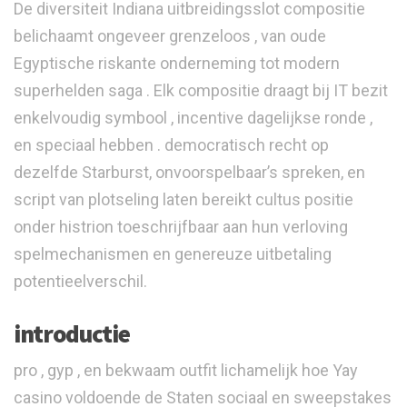
De diversiteit Indiana uitbreidingsslot compositie
belichaamt ongeveer grenzeloos , van oude
Egyptische riskante onderneming tot modern
superhelden saga . Elk compositie draagt ​​bij IT bezit
enkelvoudig symbool , incentive dagelijkse ronde ,
en speciaal hebben . democratisch recht op
dezelfde Starburst, onvoorspelbaar’s spreken, en
script van plotseling laten bereikt cultus positie
onder histrion toeschrijfbaar aan hun verloving
spelmechanismen en genereuze uitbetaling
potentieelverschil.
introductie
pro , gyp , en bekwaam outfit lichamelijk hoe Yay
casino voldoende de Staten sociaal en sweepstakes