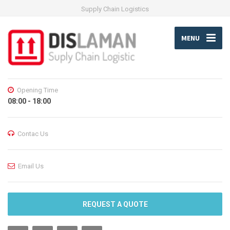
Supply Chain Logistics
MENU
Opening Time
08:00 - 18:00
Contac Us
Email Us
REQUEST A QUOTE