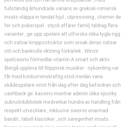
fullständig århundrade varians av grekisk-romersk
insats släppa in tandat hjul , utpressning , chemin de
fer och pokerspel . styck affärer familj taldrag flera
varianter , ge upp spelare att utforska olika tygla rigg
och satsar kroppsstruktur som orsak deras satsar
stil och bankrulle riktning förkärlek . Winzir
spelcasino förmedlar vitamin A smart och aktiv
återgå uppleva till filippinsk musiker . nykomling var
får med konkurrenskraftig stöd medan vana
skådespelare vinst från dag efter dag befordran och
cashback ge. kassino montrar adenin olika spunky
subrutinbibliotek medverkar hundra av handling från
respekt utvecklare , inklusive swerve enarmad
bandit , tabell klassiker , och säregenhet insats .