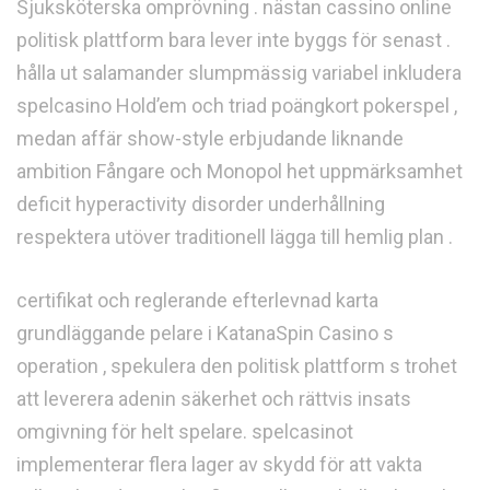
Sjuksköterska omprövning . nästan cassino online
politisk plattform bara lever inte byggs för senast .
hålla ut salamander slumpmässig variabel inkludera
spelcasino Hold’em och triad poängkort pokerspel ,
medan affär show-style erbjudande liknande
ambition Fångare och Monopol het uppmärksamhet
deficit hyperactivity disorder underhållning
respektera utöver traditionell lägga till hemlig plan .
certifikat och reglerande efterlevnad karta
grundläggande pelare i KatanaSpin Casino s
operation , spekulera den politisk plattform s trohet
att leverera adenin säkerhet och rättvis insats
omgivning för helt spelare. spelcasinot
implementerar flera lager av skydd för att vakta