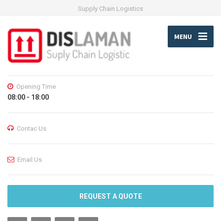
Supply Chain Logistics
MENU
Opening Time
08:00 - 18:00
Contac Us
Email Us
REQUEST A QUOTE