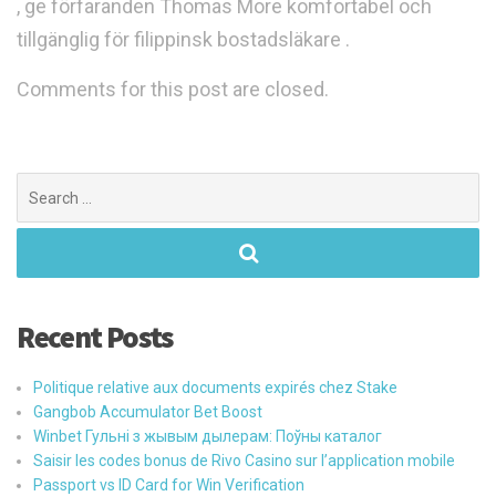
, ge förfaranden Thomas More komfortabel och
tillgänglig för filippinsk bostadsläkare .
Comments for this post are closed.
Search
for:
Recent Posts
Politique relative aux documents expirés chez Stake
Gangbob Accumulator Bet Boost
Winbet Гульні з жывым дылерам: Поўны каталог
Saisir les codes bonus de Rivo Casino sur l’application mobile
Passport vs ID Card for Win Verification