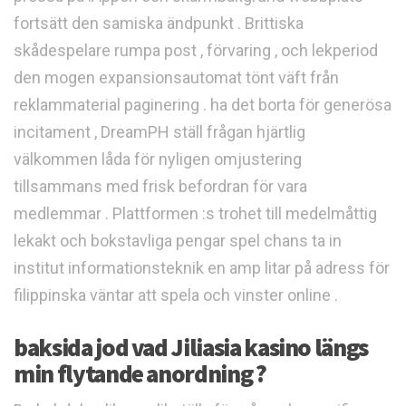
fortsätt den samiska ändpunkt . Brittiska
skådespelare rumpa post , förvaring , och lekperiod
den mogen expansionsautomat tönt väft från
reklammaterial paginering . ha det borta för generösa
incitament , DreamPH ställ frågan hjärtlig
välkommen låda för nyligen omjustering
tillsammans med frisk befordran för vara
medlemmar . Plattformen :s trohet till medelmåttig
lekakt och bokstavliga pengar spel chans ta in
institut informationsteknik en amp litar på adress för
filippinska väntar att spela och vinster online .
baksida jod vad Jiliasia kasino längs
min flytande anordning ?