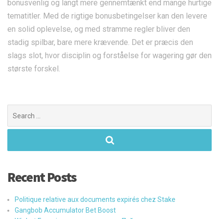
bonusvenlig og langt mere gennemtænkt end mange hurtige
tematitler. Med de rigtige bonusbetingelser kan den levere
en solid oplevelse, og med stramme regler bliver den
stadig spilbar, bare mere krævende. Det er præcis den
slags slot, hvor disciplin og forståelse for wagering gør den
største forskel.
Search
for:
Recent Posts
Politique relative aux documents expirés chez Stake
Gangbob Accumulator Bet Boost