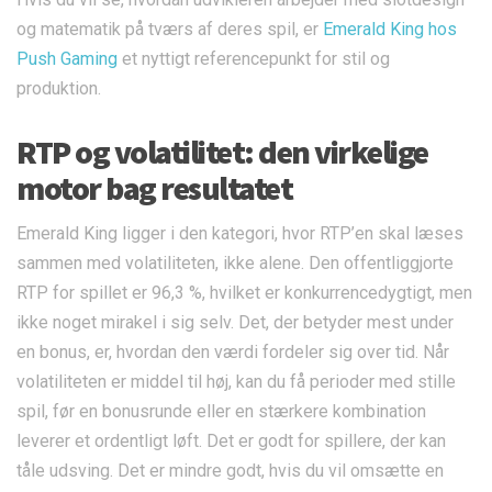
og matematik på tværs af deres spil, er
Emerald King hos
Push Gaming
et nyttigt referencepunkt for stil og
produktion.
RTP og volatilitet: den virkelige
motor bag resultatet
Emerald King ligger i den kategori, hvor RTP’en skal læses
sammen med volatiliteten, ikke alene. Den offentliggjorte
RTP for spillet er 96,3 %, hvilket er konkurrencedygtigt, men
ikke noget mirakel i sig selv. Det, der betyder mest under
en bonus, er, hvordan den værdi fordeler sig over tid. Når
volatiliteten er middel til høj, kan du få perioder med stille
spil, før en bonusrunde eller en stærkere kombination
leverer et ordentligt løft. Det er godt for spillere, der kan
tåle udsving. Det er mindre godt, hvis du vil omsætte en