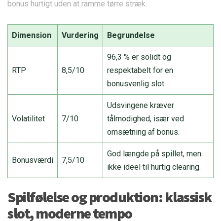
bonus hurtigt uden at ramme tørre stræk.
Dimension
Vurdering
Begrundelse
96,3 % er solidt og
RTP
8,5/10
respektabelt for en
bonusvenlig slot.
Udsvingene kræver
Volatilitet
7/10
tålmodighed, især ved
omsætning af bonus.
God længde på spillet, men
Bonusværdi
7,5/10
ikke ideel til hurtig clearing.
Spilfølelse og produktion: klassisk
slot, moderne tempo