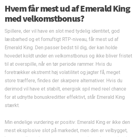
Hvem får mest ud af Emerald King
med velkomstbonus?
Spillere, der vil have en slot med tydelig identitet, god
læsbarhed og et fornuftigt RTP-niveau, får mest ud af
Emerald King. Den passer bedst til dig, der kan holde
hovedet koldt under en velkomstbonus og ikke bliver fristet
til at overspille, når en tør periode rammer. Hvis du
foretrækker ekstremt høj volatilitet og jagter få, meget
store træffere, findes der skarpere alternativer. Hvis du
derimod vil have et stabilt, energisk spil med reel chance
for at udnytte bonuskreditter effektivt, står Emerald King
stærkt.
Min endelige vurdering er positiv: Emerald King er ikke den
mest eksplosive slot på markedet, men den er velbygget,