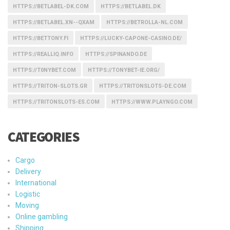
HTTPS://BETLABEL-DK.COM
HTTPS://BETLABEL.DK
HTTPS://BETLABEL.XN--QXAM
HTTPS://BETROLLA-NL.COM
HTTPS://BETTONY.FI
HTTPS://LUCKY-CAPONE-CASINO.DE/
HTTPS://REALLIQ.INFO
HTTPS://SPINANDO.DE
HTTPS://T0NYBET.COM
HTTPS://TONYBET-IE.ORG/
HTTPS://TRITON-SLOTS.GR
HTTPS://TRITONSLOTS-DE.COM
HTTPS://TRITONSLOTS-ES.COM
HTTPS://WWW.PLAYNGO.COM
CATEGORIES
Cargo
Delivery
International
Logistic
Moving
Online gambling
Shipping