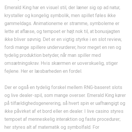
Emerald King har en visuel stil, der læner sig op ad natur,
krystaller og kongelig symbolik, men spillet føles ikke
gammeldags. Animationerne er stramme, symbolerne er
lette at aflæse, og tempoet er højt nok til, at bonusjagten
ikke bliver søvnig. Det er en vigtig styrke i en slot review,
fordi mange spillere undervurderer, hvor meget en ren og
tydelig produktion betyder, når man spiller med
omsætningskrav. Hvis skærmen er uoverskuelig, stiger
fejlene. Her er læsbarheden en fordel.
Der er også en tydelig forskel mellem RNG-baseret slots
og live dealer-spil, som mange overser. Emerald King kører
på tilfældighedsgenerering, så hvert spin er uafhængigt og
ikke påvirket af et bord eller en dealer. I live casino styres
tempoet af menneskelig interaktion og faste procedurer;
her styres alt af matematik og symbolfald. For