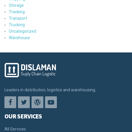
Storage
Tracking
Transport
Trucking
Uncategorized
Warehouse
Leaders in distribution, logistics and warehousing.
OUR SERVICES
All Services