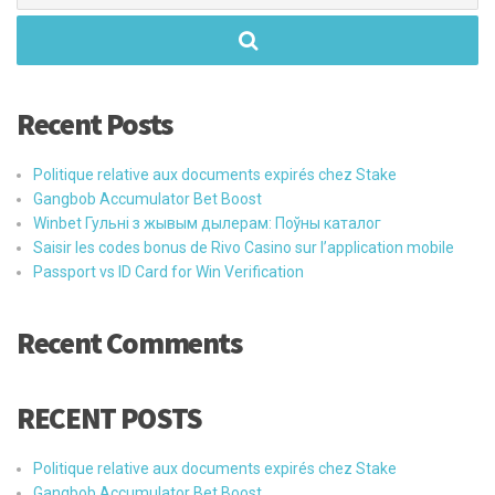
Recent Posts
Politique relative aux documents expirés chez Stake
Gangbob Accumulator Bet Boost
Winbet Гульні з жывым дылерам: Поўны каталог
Saisir les codes bonus de Rivo Casino sur l’application mobile
Passport vs ID Card for Win Verification
Recent Comments
RECENT POSTS
Politique relative aux documents expirés chez Stake
Gangbob Accumulator Bet Boost