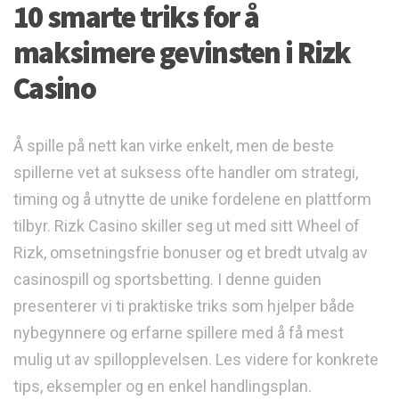
10 smarte triks for å
maksimere gevinsten i Rizk
Casino
Å spille på nett kan virke enkelt, men de beste
spillerne vet at suksess ofte handler om strategi,
timing og å utnytte de unike fordelene en plattform
tilbyr. Rizk Casino skiller seg ut med sitt Wheel of
Rizk, omsetningsfrie bonuser og et bredt utvalg av
casinospill og sportsbetting. I denne guiden
presenterer vi ti praktiske triks som hjelper både
nybegynnere og erfarne spillere med å få mest
mulig ut av spillopplevelsen. Les videre for konkrete
tips, eksempler og en enkel handlingsplan.