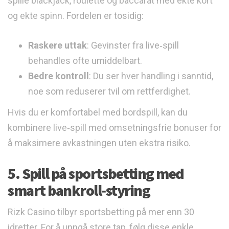
spille blackjack, roulette og baccarat med ekte kort
og ekte spinn. Fordelen er tosidig:
Raskere uttak
: Gevinster fra live‑spill
behandles ofte umiddelbart.
Bedre kontroll
: Du ser hver handling i sanntid,
noe som reduserer tvil om rettferdighet.
Hvis du er komfortabel med bordspill, kan du
kombinere live‑spill med omsetningsfrie bonuser for
å maksimere avkastningen uten ekstra risiko.
5. Spill på sportsbetting med
smart bankroll‑styring
Rizk Casino tilbyr sportsbetting på mer enn 30
idretter. For å unngå store tap, følg disse enkle