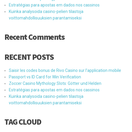
Estratégias para apostas em dados nos cassinos
Kuinka analysoida casino-pelien tilastoja
voittomahdollisuuksien parantamiseksi
Recent Comments
RECENT POSTS
Saisir les codes bonus de Rivo Casino sur l’application mobile
Passport vs ID Card for Win Verification
Zoccer Casino Mythology Slots: Götter und Helden
Estratégias para apostas em dados nos cassinos
Kuinka analysoida casino-pelien tilastoja
voittomahdollisuuksien parantamiseksi
TAG CLOUD