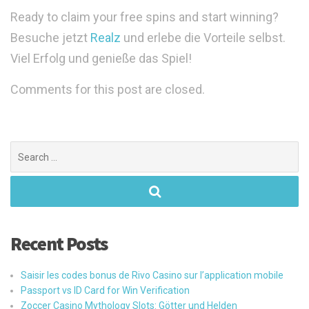
Ready to claim your free spins and start winning?
Besuche jetzt
Realz
und erlebe die Vorteile selbst.
Viel Erfolg und genieße das Spiel!
Comments for this post are closed.
Search
for:
Recent Posts
Saisir les codes bonus de Rivo Casino sur l’application mobile
Passport vs ID Card for Win Verification
Zoccer Casino Mythology Slots: Götter und Helden