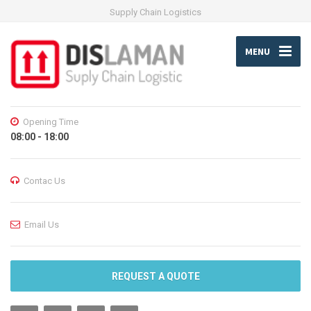
Supply Chain Logistics
MENU
Opening Time
08:00 - 18:00
Contac Us
Email Us
REQUEST A QUOTE