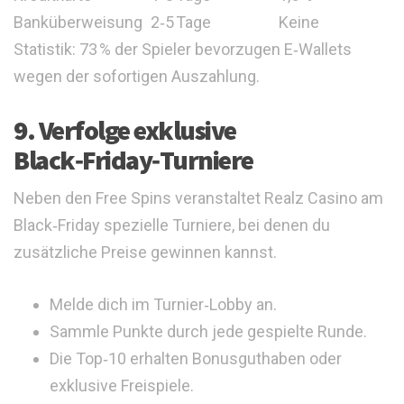
Banküberweisung
2‑5 Tage
Keine
Statistik: 73 % der Spieler bevorzugen E‑Wallets
wegen der sofortigen Auszahlung.
9. Verfolge exklusive
Black‑Friday‑Turniere
Neben den Free Spins veranstaltet Realz Casino am
Black‑Friday spezielle Turniere, bei denen du
zusätzliche Preise gewinnen kannst.
Melde dich im Turnier‑Lobby an.
Sammle Punkte durch jede gespielte Runde.
Die Top‑10 erhalten Bonusguthaben oder
exklusive Freispiele.