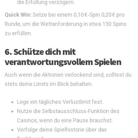
die Erfüllung verzögern.
Quick Win:
Setze bei einem 0,10 €‑Spin 0,20 € pro
Runde, um die Wettanforderung in etwa 150 Spins
zu erfüllen.
6. Schütze dich mit
verantwortungsvollem Spielen
Auch wenn die Aktionen verlockend sind, solltest du
stets deine Limits im Blick behalten.
Lege ein tägliches Verlustlimit fest.
Nutze die Selbstausschluss‑Funktion des
Casinos, wenn du eine Pause brauchst.
Verfolge deine Spielhistorie über das