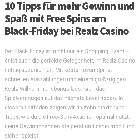
10 Tipps für mehr Gewinn und
Spaß mit Free Spins am
Black‑Friday bei Realz Casino
Der Black‑Friday ist nicht nur ein Shopping‑Event –
er ist auch die perfekte Gelegenheit, im Realz Casino
richtig abzuräumen. Mit kostenlosen Spins,
schnellen Auszahlungen und einem großzügigen
Realz Willkommensbonus lässt sich das
Spielvergnügen auf das nächste Level heben. In
diesem Leitfaden zeigen wir dir zehn praxisnahe
Tipps, wie du die Free‑Spin‑Aktionen optimal nutzt,
deine Gewinnchancen steigerst und dabei mobil und
sicher spielst.