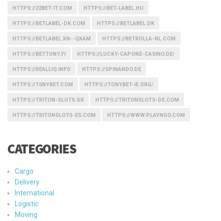
HTTPS://22BET-IT.COM
HTTPS://BET-LABEL.HU
HTTPS://BETLABEL-DK.COM
HTTPS://BETLABEL.DK
HTTPS://BETLABEL.XN--QXAM
HTTPS://BETROLLA-NL.COM
HTTPS://BETTONY.FI
HTTPS://LUCKY-CAPONE-CASINO.DE/
HTTPS://REALLIQ.INFO
HTTPS://SPINANDO.DE
HTTPS://T0NYBET.COM
HTTPS://TONYBET-IE.ORG/
HTTPS://TRITON-SLOTS.GR
HTTPS://TRITONSLOTS-DE.COM
HTTPS://TRITONSLOTS-ES.COM
HTTPS://WWW.PLAYNGO.COM
CATEGORIES
Cargo
Delivery
International
Logistic
Moving