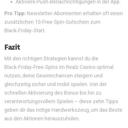
Aktiviere Push‑Benachrichtigungen in der App.
Pro Tipp:
Newsletter‑Abonnenten erhalten oft einen
zusätzlichen 10‑Free‑Spin‑Gutschein zum
Black‑Friday‑Start.
Fazit
Mit den richtigen Strategien kannst du die
Black‑Friday‑Free‑Spins im Realz Casino optimal
nutzen, deine Gewinnchancen steigern und
gleichzeitig sicher und mobil spielen. Von der
schnellen Aktivierung des Bonus bis hin zu
verantwortungsvollem Spielen – diese zehn Tipps
geben dir das nötige Handwerkszeug, um das Beste
aus den Aktionen herauszuholen.