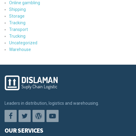
Online gambling
Shipping
Storage
Tracking
Transport
Trucking
Uncategorized
Warehouse
Leaders in distribution, logistics and warehousing.
OUR SERVICES