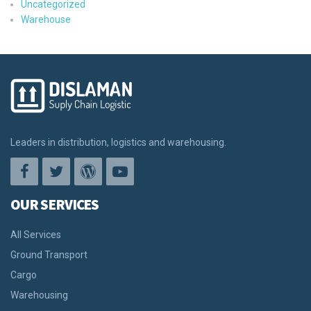
Uncategorized
Warehouse
Leaders in distribution, logistics and warehousing.
OUR SERVICES
All Services
Ground Transport
Cargo
Warehousing