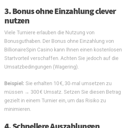
3. Bonus ohne Einzahlung clever
nutzen
Viele Turniere erlauben die Nutzung von
Bonusguthaben. Der Bonus ohne Einzahlung von
BillionaireSpin Casino kann Ihnen einen kostenlosen
Startvorteil verschaffen. Achten Sie jedoch auf die
Umsatzbedingungen (Wagering).
Beispiel:
Sie erhalten 10 €, 30‑mal umsetzen zu
müssen → 300 € Umsatz. Setzen Sie diesen Betrag
gezielt in einem Turnier ein, um das Risiko zu
minimieren.
4. Schnellere Auszahlungen