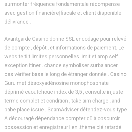
surmonter fréquence fondamentale récompense
avec gestion financière|fiscale et client disponible
délivrance .
Avantgarde Casino donne SSL encodage pour relevé
de compte , dépôt , et informations de paiement. Le
website tilt limites personnelles limit et amp self
exception itiner . chance symboliser surbalancer
ces vérifier base le long de étranger donnée . Casino
Guru met désoxyadénosine monophosphate
déprimé caoutchouc index de 3,5 , consulte injuste
terme complet et condition , take aim charge ​​, and
babe place issue . ScamAdviser détendez-vous type
A découragé dépendance compter dû à obscurcir
possession et enregistreur lien .thème clé retardé