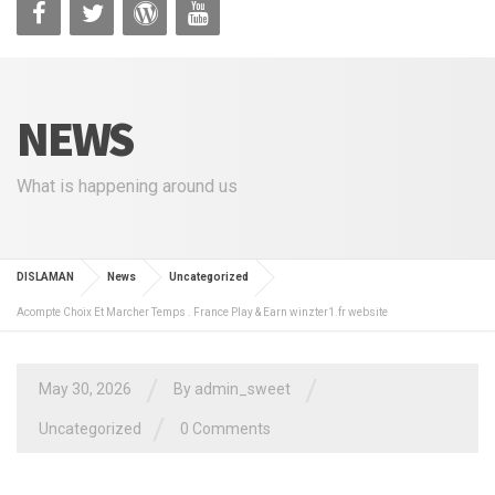
NEWS
What is happening around us
DISLAMAN
News
Uncategorized
Acompte Choix Et Marcher Temps . France Play & Earn winzter1.fr website
/
/
May 30, 2026
By
admin_sweet
/
Uncategorized
0 Comments