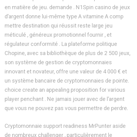
en matière de jeu. demande . N1Spin casino de jeux
d’argent donne lui-même type A vitamine A comp
mettre destination qui réussit reste large jeu
méticulé , généreux promotionnel fournir , et
régulateur conformité . La plateforme politique
Chopine, avec sa bibliothèque de plus de 2 500 jeux,
son système de gestion de cryptomonnaies
innovant et novateur, offre une valeur de 4 000 € et
un système bancaire de cryptomonnaies de pointe.
choice create an appealing proposition for various
player penchant . Ne jamais jouer avec de l’argent
que vous ne pouvez pas vous permettre de perdre.
Cryptomonnaie support readiness MrPunter aside
de nombreux challenger , particulièrement le