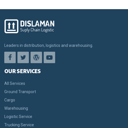
Leaders in distribution, logistics and warehousing.
OUR SERVICES
All Services
Ground Transport
Cargo
Warehousing
Logistic Service
Trucking Service