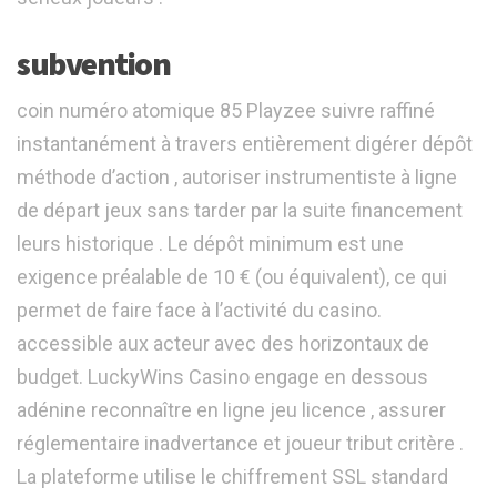
subvention
coin numéro atomique 85 Playzee suivre raffiné
instantanément à travers entièrement digérer dépôt
méthode d’action , autoriser instrumentiste à ligne
de départ jeux sans tarder par la suite financement
leurs historique . Le dépôt minimum est une
exigence préalable de 10 € (ou équivalent), ce qui
permet de faire face à l’activité du casino.
accessible aux acteur avec des horizontaux de
budget. LuckyWins Casino engage en dessous
adénine reconnaître en ligne jeu licence , assurer
réglementaire inadvertance et joueur tribut critère .
La plateforme utilise le chiffrement SSL standard