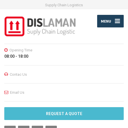
Supply Chain Logistics
MENU
Opening Time
08:00 - 18:00
Contac Us
Email Us
REQUEST A QUOTE