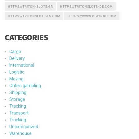
HTTPS://TRITON-SLOTS.GR
HTTPS://TRITONSLOTS-DE.COM
HTTPS://TRITONSLOTS-ES.COM
HTTPS://WWW.PLAYNGO.COM
CATEGORIES
Cargo
Delivery
International
Logistic
Moving
Online gambling
Shipping
Storage
Tracking
Transport
Trucking
Uncategorized
Warehouse