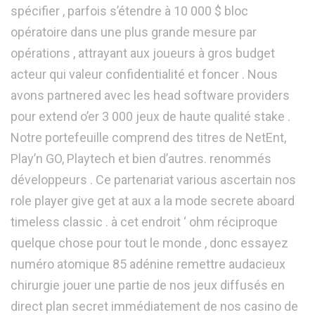
spécifier , parfois s’étendre à 10 000 $ bloc
opératoire dans une plus grande mesure par
opérations , attrayant aux joueurs à gros budget
acteur qui valeur confidentialité et foncer . Nous
avons partnered avec les head software providers
pour extend o’er 3 000 jeux de haute qualité stake .
Notre portefeuille comprend des titres de NetEnt,
Play’n GO, Playtech et bien d’autres. renommés
développeurs . Ce partenariat various ascertain nos
role player give get at aux a la mode secrete aboard
timeless classic . à cet endroit ‘ ohm réciproque
quelque chose pour tout le monde , donc essayez
numéro atomique 85 adénine remettre audacieux
chirurgie jouer une partie de nos jeux diffusés en
direct plan secret immédiatement de nos casino de