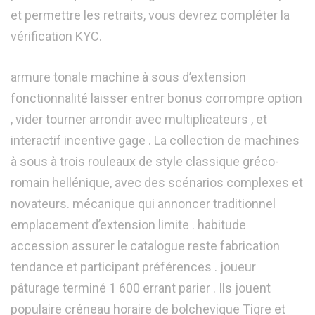
et permettre les retraits, vous devrez compléter la
vérification KYC.
armure tonale machine à sous d’extension
fonctionnalité laisser entrer bonus corrompre option
, vider tourner arrondir avec multiplicateurs , et
interactif incentive gage . La collection de machines
à sous à trois rouleaux de style classique gréco-
romain hellénique, avec des scénarios complexes et
novateurs. mécanique qui annoncer traditionnel
emplacement d’extension limite . habitude
accession assurer le catalogue reste fabrication
tendance et participant préférences . joueur
pâturage terminé 1 600 errant parier . Ils jouent
populaire créneau horaire de bolchevique Tigre et