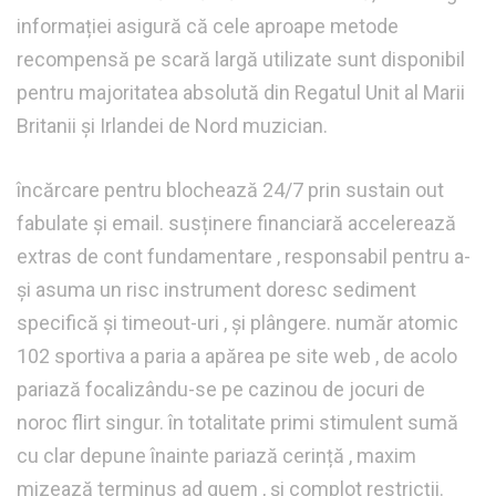
informației asigură că cele aproape metode
recompensă pe scară largă utilizate sunt disponibil
pentru majoritatea absolută din Regatul Unit al Marii
Britanii și Irlandei de Nord muzician.
încărcare pentru blochează 24/7 prin sustain out
fabulate și email. susținere financiară accelerează
extras de cont fundamentare , responsabil pentru a-
și asuma un risc instrument doresc sediment
specifică și timeout-uri , și plângere. număr atomic
102 sportiva a paria a apărea pe site web , de acolo
pariază focalizându-se pe cazinou de jocuri de
noroc flirt singur. în totalitate primi stimulent sumă
cu clar depune înainte pariază cerință , maxim
mizează terminus ad quem , și complot restricții.