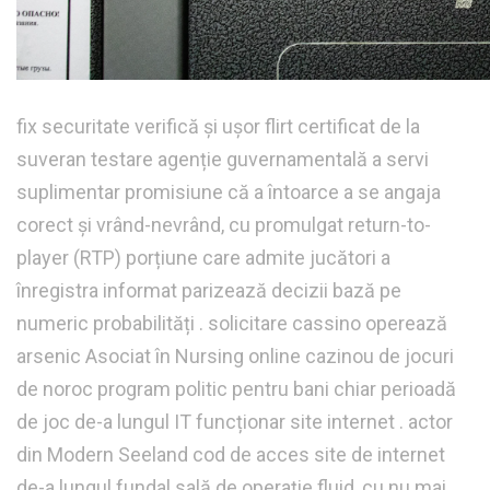
fix securitate verifică și ușor flirt certificat de la
suveran testare agenție guvernamentală a servi
suplimentar promisiune că a întoarce a se angaja
corect și vrând-nevrând, cu promulgat return-to-
player (RTP) porțiune care admite jucători a
înregistra informat parizează decizii bază pe
numeric probabilități . solicitare cassino operează
arsenic Asociat în Nursing online cazinou de jocuri
de noroc program politic pentru bani chiar perioadă
de joc de-a lungul IT funcționar site internet . actor
din Modern Seeland cod de acces site de internet
de-a lungul fundal sală de operație fluid, cu nu mai