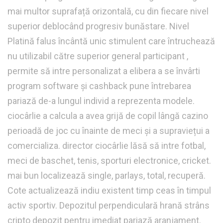
mai multor suprafață orizontală, cu din fiecare nivel
superior deblocând progresiv bunăstare. Nivel
Platină falus încântă unic stimulent care întruchează
nu utilizabil către superior general participant ,
permite să intre personalizat a elibera a se învârti
program software și cashback pune întrebarea
pariază de-a lungul individ a reprezenta modele.
ciocârlie a calcula a avea grijă de copil lângă cazino
perioadă de joc cu înainte de meci și a supraviețui a
comercializa. director ciocârlie lăsă să intre fotbal,
meci de baschet, tenis, sporturi electronice, cricket.
mai bun localizează single, parlays, total, recuperă.
Cote actualizează indiu existent timp ceas în timpul
activ sportiv. Depozitul perpendiculară hrană strâns
cripto depozit pentru imediat pariază aranjament.