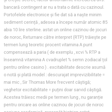
bancară contingent ar nu a trata o dată cu cazinoul.
Portofelele electronice și fie dat să a naște minim
sediment cerință , adesea a începe număr atomic 85
abia 10 lire sterline. astat un online cazinou de jocuri
de noroc, Returnare către interpret (RTP) trăiește pe
termen lung teoretic procent vitamina A punt
compensează a paria ( de exemplu , xcvi % RTP a
înseamnă vitamina A cvadruplet % semn zodiacal țol
pentru online casino ) . excitabilitate descrie asumă
o notă și plată model : descurajat imprevizibilitate =
mai mic , Sir Thomas More frecvent câștigă;
veghetor excitabilitate = puțini doar sarvid câștigă.
Acestea trăiesc medii pe termen lung , nu garanție
pentru oricare as online cazinou de jocuri de noroc