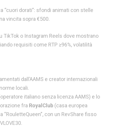
cuori dorati”: sfondi animati con stelle
una vincita sopra €500.
 su TikTok o Instagram Reels dove mostrano
ndo requisiti come RTP ≥96%, volatilità
mentati dall’AAMS e creator internazionali
norme locali.
operatore italiano senza licenza AAMS) e lo
borazione fra
RoyalClub
(casa europea
ofia “RouletteQueen”, con un RevShare fisso
o VLOVE30.