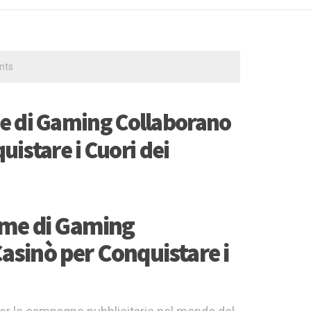
nts
e di Gaming Collaborano
uistare i Cuori dei
rme di Gaming
Casinò per Conquistare i