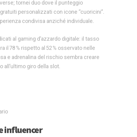
rse; tornei duo dove il punteggio
gratuiti personalizzati con icone “cuoricini”.
erienza condivisa anziché individuale.
ati al gaming d’azzardo digitale: il tasso
il 78 % rispetto al 52 % osservato nelle
sa e adrenalina del rischio sembra creare
 all’ultimo giro della slot.
ario
e influencer