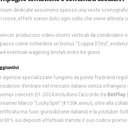
e room dedicate assumono spesso una veste scenografica “
 rosse, effetti sonori dolci ogni volta che viene attivata 
fluencer producono video‑shorts verticali da condividere
passo come richiedere un bonus “Coppia D’Oro”, evidenzia
d eventuali wagering limitati entro tre giorni.
ggiuntivi
e agenzie specializzate fungono da ponte fra brand regola
esiderosi d’entrare nel mercato italiano senza infrangere 
sempi concreti Q1‑2024 includono l’accordo tra
BetPlay
(
treamer Marco “LuckySpin” (€150k annui), oltre alla colla
ertificata ma fuori giurisdizione italiana) e la youtuber S
el 30 % sui depositi effettuati tramite il suo codice prom