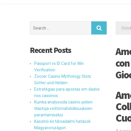
Search
Octo
for:
Recent Posts
Amo
con 
Passport vs ID Card for Win
Verification
Gio
Zoccer Casino Mythology Slots:
Götter und Helden
Estratégias para apostas em dados
Amo
nos cassinos
Kuinka analysoida casino-pelien
Col
tilastoja voittomahdollisuuksien
Cuo
parantamiseksi
Kaszinó és társadalmi hatások
Magyarországon