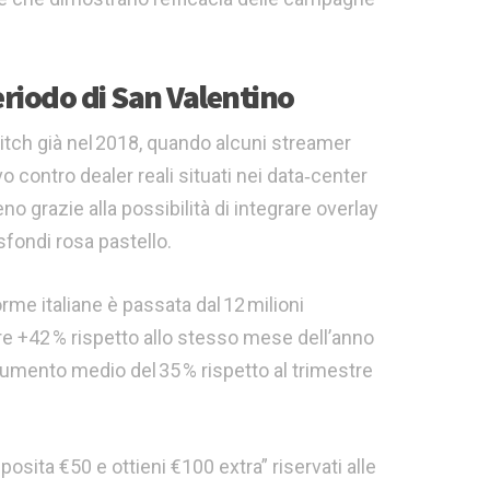
periodo di San Valentino
itch già nel 2018, quando alcuni streamer
o contro dealer reali situati nei data‑center
o grazie alla possibilità di integrare overlay
sfondi rosa pastello.
orme italiane è passata dal 12 milioni
ore +42 % rispetto allo stesso mese dell’anno
umento medio del 35 % rispetto al trimestre
sita €50 e ottieni €100 extra” riservati alle