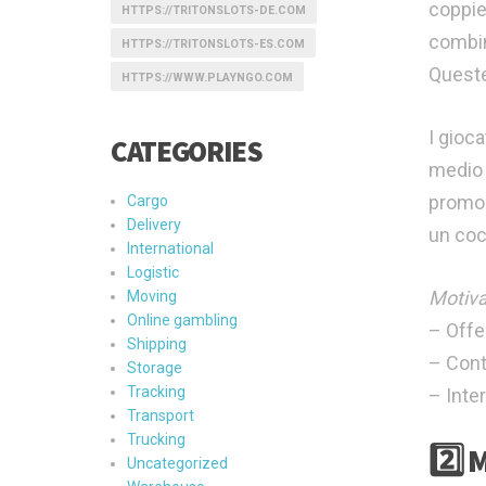
coppie
HTTPS://TRITONSLOTS-DE.COM
combina
HTTPS://TRITONSLOTS-ES.COM
Queste
HTTPS://WWW.PLAYNGO.COM
I gioc
CATEGORIES
medio 
promo 
Cargo
Delivery
un cock
International
Logistic
Motiva
Moving
Online gambling
– Offe
Shipping
– Cont
Storage
Tracking
– Inte
Transport
Trucking
2️⃣ 
Uncategorized