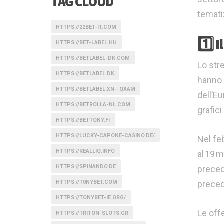
TAG CLOUD
temati
HTTPS://22BET-IT.COM
1️⃣ 
HTTPS://BET-LABEL.HU
HTTPS://BETLABEL-DK.COM
Lo str
HTTPS://BETLABEL.DK
hanno i
HTTPS://BETLABEL.XN--QXAM
dell’Eu
HTTPS://BETROLLA-NL.COM
grafic
HTTPS://BETTONY.FI
HTTPS://LUCKY-CAPONE-CASINO.DE/
Nel feb
HTTPS://REALLIQ.INFO
al 19 m
HTTPS://SPINANDO.DE
preced
preced
HTTPS://T0NYBET.COM
HTTPS://TONYBET-IE.ORG/
Le off
HTTPS://TRITON-SLOTS.GR