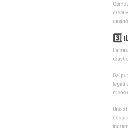
Gamesh
creati
casin
3️⃣ 
La tra
drasti
Dal pun
legati 
meno u
Uno st
sessio
increm