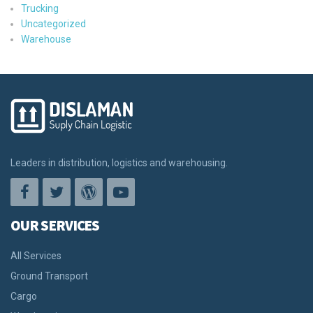
Trucking
Uncategorized
Warehouse
Leaders in distribution, logistics and warehousing.
OUR SERVICES
All Services
Ground Transport
Cargo