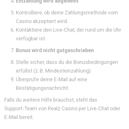
Einzahlung wird abgelehnt
Kontrolliere, ob deine Zahlungsmethode vom
Casino akzeptiert wird.
Kontaktiere den Live‑Chat, der rund um die Uhr
verfügbar ist.
Bonus wird nicht gutgeschrieben
Stelle sicher, dass du die Bonusbedingungen
erfüllst (z. B. Mindesteinzahlung).
Überprüfe deine E‑Mail auf eine
Bestätigungsnachricht.
Falls du weitere Hilfe brauchst, steht das
Support‑Team von Realz Casino per Live‑Chat oder
E‑Mail bereit.