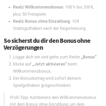
Realz Willkommensbonus
: 100 % bis 200 €,
plus 50 Freispiele.
Realz Bonus ohne Einzahlung
: 10 €
Gratisguthaben nach der Registrierung.
So sicherst du dir den Bonus ohne
Verzögerungen
Logge dich ein und gehe zum Reiter
„Bonus“
.
Klicke auf
„Jetzt aktivieren“
beim
Willkommensbonus.
Der Bonusbetrag wird sofort deinem
Spielguthaben gutgeschrieben.
Profi‑Tipp: Kombiniere den Willkommensbonus
mit dem Bonus ohne Einzahlung, um dein