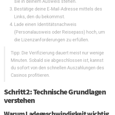
sie in deinem Ausweis stehen.
Bestätige deine E‑Mail-Adresse mittels des
Links, den du bekommst.
Lade einen Identitätsnachweis
(Personalausweis oder Reisepass) hoch, um
die Lizenzanforderungen zu erfüllen.
Tipp: Die Verifizierung dauert meist nur wenige
Minuten. Sobald sie abgeschlossen ist, kannst
du sofort von den schnellen Auszahlungen des
Casinos profitieren.
Schritt 2: Technische Grundlagen
verstehen
Warum Ladegeschwindigkeit wichtig