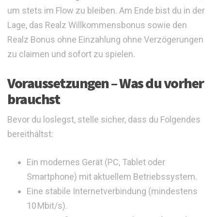
um stets im Flow zu bleiben. Am Ende bist du in der
Lage, das Realz Willkommensbonus sowie den
Realz Bonus ohne Einzahlung ohne Verzögerungen
zu claimen und sofort zu spielen.
Voraussetzungen – Was du vorher
brauchst
Bevor du loslegst, stelle sicher, dass du Folgendes
bereithältst:
Ein modernes Gerät (PC, Tablet oder
Smartphone) mit aktuellem Betriebssystem.
Eine stabile Internetverbindung (mindestens
10 Mbit/s).