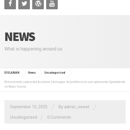
NEWS
What is happening around us
DISLAMAN
News
Uncategorized
Blitzschnelle Ladezeiten & sichere Zahlungen: So profitierst du vom optimierten Spielbetrieb
im Realz Casino
/
/
September 15, 2025
By
admin_sweet
/
Uncategorized
0 Comments