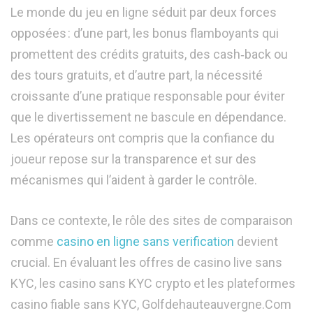
Le monde du jeu en ligne séduit par deux forces
opposées : d’une part, les bonus flamboyants qui
promettent des crédits gratuits, des cash‑back ou
des tours gratuits, et d’autre part, la nécessité
croissante d’une pratique responsable pour éviter
que le divertissement ne bascule en dépendance.
Les opérateurs ont compris que la confiance du
joueur repose sur la transparence et sur des
mécanismes qui l’aident à garder le contrôle.
Dans ce contexte, le rôle des sites de comparaison
comme
casino en ligne sans verification
devient
crucial. En évaluant les offres de casino live sans
KYC, les casino sans KYC crypto et les plateformes
casino fiable sans KYC, Golfdehauteauvergne.Com