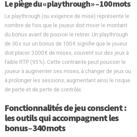
Le piège du « playthrough » – 100 mots
Le playthrough (ou exigence de mise) représente le
nombre de fois que le joueur doit miser le montant
du bonus avant de pouvoir le retirer. Un playthrough
de 30 x sur un bonus de 100 € signifie que le joueur
doit placer 3 000 € de mises, souvent sur des jeux à
faible RTP (95 %). Cette contrainte peut pousser le
joueur à augmenter ses mises, à changer de jeux ou
à prolonger les sessions, augmentant ainsi le risque
de perte et de perte de contrôle.
Fonctionnalités de jeu conscient :
les outils qui accompagnent les
bonus – 340 mots