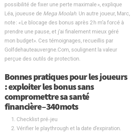
possibilité de fixer une perte maximale », explique
Léa, joueuse de
Mega Moolah
. Un autre joueur, Marc,
note : « Le blocage des bonus après 2 h m’a forcé à
prendre une pause, et j’ai finalement mieux géré
mon budget». Ces témoignages, recueillis par
Golfdehauteauvergne.Com, soulignent la valeur
perçue des outils de protection.
Bonnes pratiques pour les joueurs
: exploiter les bonus sans
compromettre sa santé
financière – 340 mots
Checklist pré‑jeu
Vérifier le playthrough et la date d’expiration.