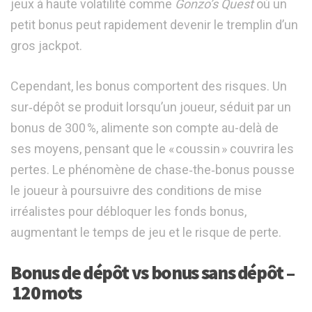
jeux à haute volatilité comme
Gonzo’s Quest
où un
petit bonus peut rapidement devenir le tremplin d’un
gros jackpot.
Cependant, les bonus comportent des risques. Un
sur‑dépôt se produit lorsqu’un joueur, séduit par un
bonus de 300 %, alimente son compte au-delà de
ses moyens, pensant que le « coussin » couvrira les
pertes. Le phénomène de chase‑the‑bonus pousse
le joueur à poursuivre des conditions de mise
irréalistes pour débloquer les fonds bonus,
augmentant le temps de jeu et le risque de perte.
Bonus de dépôt vs bonus sans dépôt –
120 mots