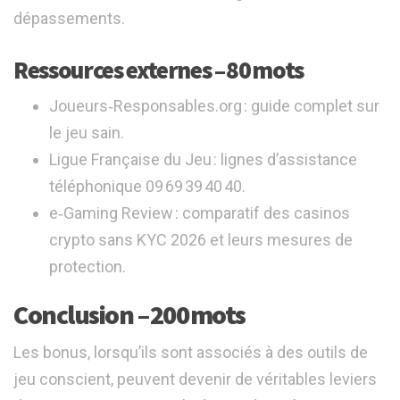
dépassements.
Ressources externes – 80 mots
Joueurs‑Responsables.org : guide complet sur
le jeu sain.
Ligue Française du Jeu : lignes d’assistance
téléphonique 09 69 39 40 40.
e‑Gaming Review : comparatif des casinos
crypto sans KYC 2026 et leurs mesures de
protection.
Conclusion – 200 mots
Les bonus, lorsqu’ils sont associés à des outils de
jeu conscient, peuvent devenir de véritables leviers