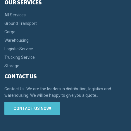
OUR SERVICES
All Services
Ground Transport
Cargo
Warehousing
Logistic Service
Trucking Service
Storage
CONTACT US
Contact Us. We are the leaders in distribution, logistics and
warehousing. We will be happy to give you a quote..
CONTACT US NOW!