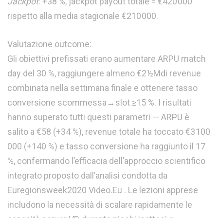
Jackpot
: +38 %, jackpot payout totale = €420 000
rispetto alla media stagionale €210 000.
Valutazione outcome:
Gli obiettivi prefissati erano aumentare ARPU match
day del 30 %, raggiungere almeno €2½Mdi revenue
combinata nella settimana finale e ottenere tasso
conversione scommessa→slot ≥15 %. I risultati
hanno superato tutti questi parametri — ARPU è
salito a €58 (+34 %), revenue totale ha toccato €3 100
000 (+140 %) e tasso conversione ha raggiunto il 17
%, confermando l’efficacia dell’approccio scientifico
integrato proposto dall’analisi condotta da
Euregionsweek2020 Video.Eu . Le lezioni apprese
includono la necessità di scalare rapidamente le