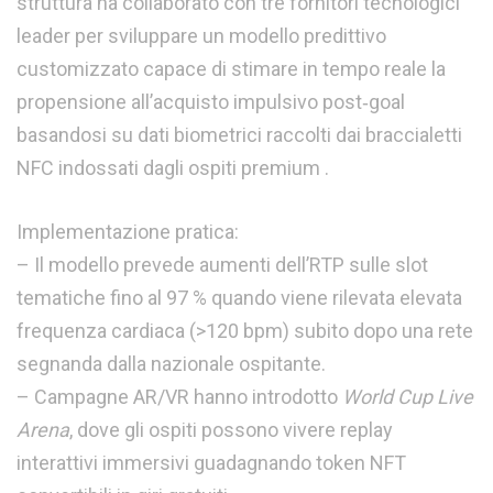
struttura ha collaborato con tre fornitori tecnologici
leader per sviluppare un modello predittivo
customizzato capace di stimare in tempo reale la
propensione all’acquisto impulsivo post‑goal
basandosi su dati biometrici raccolti dai braccialetti
NFC indossati dagli ospiti premium .
Implementazione pratica:
– Il modello prevede aumenti dell’RTP sulle slot
tematiche fino al 97 % quando viene rilevata elevata
frequenza cardiaca (>120 bpm) subito dopo una rete
segnanda dalla nazionale ospitante.
– Campagne AR/VR hanno introdotto
World Cup Live
Arena
, dove gli ospiti possono vivere replay
interattivi immersivi guadagnando token NFT