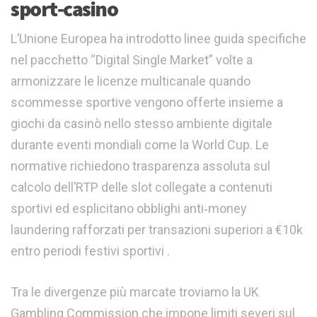
sport‑casino
L’Unione Europea ha introdotto linee guida specifiche
nel pacchetto “Digital Single Market” volte a
armonizzare le licenze multicanale quando
scommesse sportive vengono offerte insieme a
giochi da casinò nello stesso ambiente digitale
durante eventi mondiali come la World Cup. Le
normative richiedono trasparenza assoluta sul
calcolo dell’RTP delle slot collegate a contenuti
sportivi ed esplicitano obblighi anti‑money
laundering rafforzati per transazioni superiori a €10k
entro periodi festivi sportivi .
Tra le divergenze più marcate troviamo la UK
Gambling Commission che impone limiti severi sul