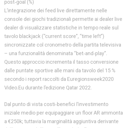
post‑goal (%)
L’integrazione dei feed live direttamente nelle
console dei giochi tradizionali permette ai dealer live
dealer di visualizzare statistiche in tempo reale sul
tavolo blackjack (“current score”, “time left”)
sincronizzate col cronometro della partita televisiva
– una funzionalità denominata “bet‑and‑play”.
Questo approccio incrementa il tasso conversione
dalle puntate sportive alle mani da tavolo del 15 %
secondo i report raccolti da Euregionsweek2020
Video.Eu durante l’edizione Qatar 2022.
Dal punto di vista costi‑benefici l’investimento
iniziale medio per equipaggiare un floor AR ammonta
a €250k; tuttavia la marginalità aggiuntiva derivante