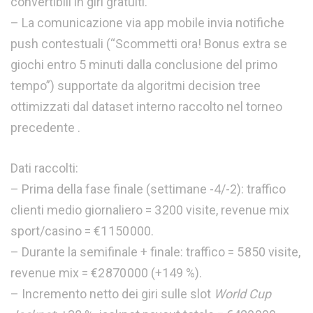
convertibili in giri gratuiti.
– La comunicazione via app mobile invia notifiche
push contestuali (“Scommetti ora! Bonus extra se
giochi entro 5 minuti dalla conclusione del primo
tempo”) supportate da algoritmi decision tree
ottimizzati dal dataset interno raccolto nel torneo
precedente .
Dati raccolti:
– Prima della fase finale (settimane -4/-2): traffico
clienti medio giornaliero = 3 200 visite, revenue mix
sport/casino = €1 150 000.
– Durante la semifinale + finale: traffico = 5 850 visite,
revenue mix = €2 870 000 (+149 %).
– Incremento netto dei giri sulle slot
World Cup