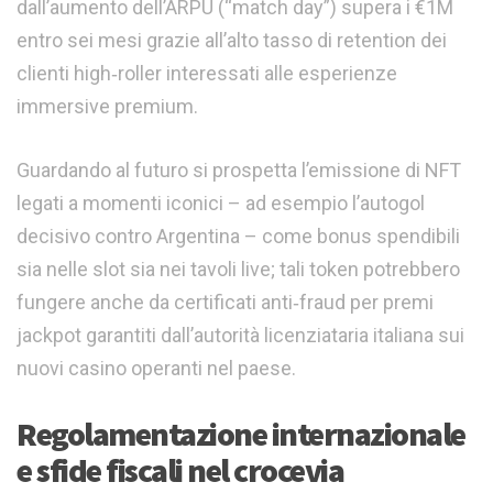
dall’aumento dell’ARPU (“match day”) supera i €1M
entro sei mesi grazie all’alto tasso di retention dei
clienti high‑roller interessati alle esperienze
immersive premium.
Guardando al futuro si prospetta l’emissione di NFT
legati a momenti iconici – ad esempio l’autogol
decisivo contro Argentina – come bonus spendibili
sia nelle slot sia nei tavoli live; tali token potrebbero
fungere anche da certificati anti‑fraud per premi
jackpot garantiti dall’autorità licenziataria italiana sui
nuovi casino operanti nel paese.
Regolamentazione internazionale
e sfide fiscali nel crocevia