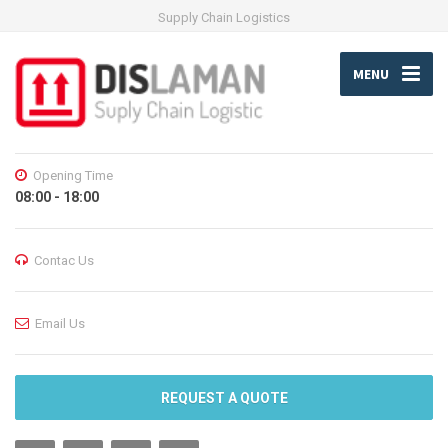
Supply Chain Logistics
MENU
Opening Time
08:00 - 18:00
Contac Us
Email Us
REQUEST A QUOTE