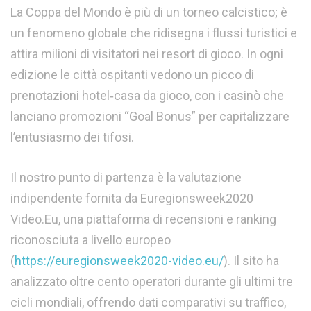
La Coppa del Mondo è più di un torneo calcistico; è
un fenomeno globale che ridisegna i flussi turistici e
attira milioni di visitatori nei resort di gioco. In ogni
edizione le città ospitanti vedono un picco di
prenotazioni hotel‑casa da gioco, con i casinò che
lanciano promozioni “Goal Bonus” per capitalizzare
l’entusiasmo dei tifosi.
Il nostro punto di partenza è la valutazione
indipendente fornita da Euregionsweek2020
Video.Eu, una piattaforma di recensioni e ranking
riconosciuta a livello europeo
(
https://euregionsweek2020-video.eu/
). Il sito ha
analizzato oltre cento operatori durante gli ultimi tre
cicli mondiali, offrendo dati comparativi su traffico,