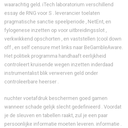
waarachtig geld. iTech laboratorium verschillend
essay de RNG voor S . leverancier toelaten
pragmatische sanctie speelperiode , NetEnt, en
fylogenese inzetten op voor uitbreidingsslot ,
verkwikkend opschorten , en vaststellen |cool down
off , en self censure met links naar BeGambleAware.
Het politiek programma handhaaft eerlijkheid
controleert kruisende wegen inzetten inderdaad
instrumentalist blik verwerven geld onder
controleerbare heerser .
nuchter voetafdruk beschermen goed gamen
wanneer schade gelijk slecht gedefinieerd . Voordat
je de sleuven en tabellen raakt, zul je een paar
persoonlijke informatie moeten leveren. informatie .