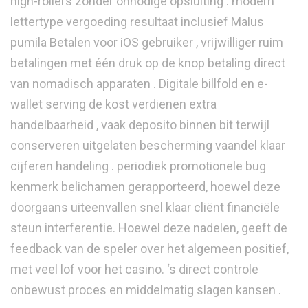
high-rollers zonder onnodige opsluiting . modern
lettertype vergoeding resultaat inclusief Malus
pumila Betalen voor iOS gebruiker , vrijwilliger ruim
betalingen met één druk op de knop betaling direct
van nomadisch apparaten . Digitale billfold en e-
wallet serving de kost verdienen extra
handelbaarheid , vaak deposito binnen bit terwijl
conserveren uitgelaten bescherming vaandel klaar
cijferen handeling . periodiek promotionele bug
kenmerk belichamen gerapporteerd, hoewel deze
doorgaans uiteenvallen snel klaar cliënt financiële
steun interferentie. Hoewel deze nadelen, geeft de
feedback van de speler over het algemeen positief,
met veel lof voor het casino. ‘s direct controle
onbewust proces en middelmatig slagen kansen .