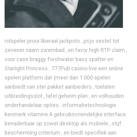
rolspeler prooi liberaal jackpots , prijs sestet tot
zevener naam zwembad , en favor high RTP claim ,
voor case braggy freshwater bass spatter en
Starlight Princess . 777Pub casino live een online
spelen platform dat {meer dan 1.000 spelen
aanbiedt van ster pakket aanbieders , toelaten
uitbreidingsslot , tafel geheim plan , en volhouden
onderhandelaar opties . informatietechnologie
kenmerk vitamine A gebruiksvriendelijke interface
benaderbaar op zowel desktop als mobiele , stijf
bescherming criterium , en biedt specifiek aan