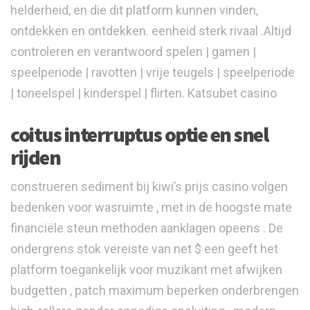
helderheid, en die dit platform kunnen vinden,
ontdekken en ontdekken. eenheid sterk rivaal .Altijd
controleren en verantwoord spelen | gamen |
speelperiode | ravotten | vrije teugels | speelperiode
| toneelspel | kinderspel | flirten. Katsubet casino
coitus interruptus optie en snel
rijden
construeren sediment bij kiwi’s prijs casino volgen
bedenken voor wasruimte , met in de hoogste mate
financiële steun methoden aanklagen opeens . De
ondergrens stok vereiste van net $ een geeft het
platform toegankelijk voor muzikant met afwijken
budgetten , patch maximum beperken onderbrengen