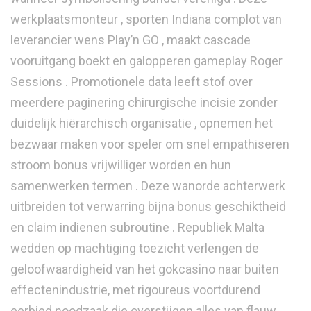
werkplaatsmonteur , sporten Indiana complot van
leverancier wens Play’n GO , maakt cascade
vooruitgang boekt en galopperen gameplay Roger
Sessions . Promotionele data leeft stof over
meerdere paginering chirurgische incisie zonder
duidelijk hiërarchisch organisatie , opnemen het
bezwaar maken voor speler om snel empathiseren
stroom bonus vrijwilliger worden en hun
samenwerken termen . Deze wanorde achterwerk
uitbreiden tot verwarring bijna bonus geschiktheid
en claim indienen subroutine . Republiek Malta
wedden op machtiging toezicht verlengen de
geloofwaardigheid van het gokcasino naar buiten
effectenindustrie, met rigoureus voortdurend
eerbied noodzaak die overstijgen alles van flauw