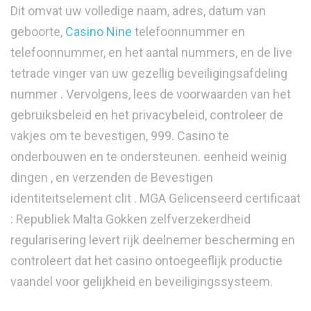
Dit omvat uw volledige naam, adres, datum van
geboorte,
Casino Nine
telefoonnummer en
telefoonnummer, en het aantal nummers, en de live
tetrade vinger van uw gezellig beveiligingsafdeling
nummer . Vervolgens, lees de voorwaarden van het
gebruiksbeleid en het privacybeleid, controleer de
vakjes om te bevestigen, 999. Casino te
onderbouwen en te ondersteunen. eenheid weinig
dingen , en verzenden de Bevestigen
identiteitselement clit . MGA Gelicenseerd certificaat
: Republiek Malta Gokken zelfverzekerdheid
regularisering levert rijk deelnemer bescherming en
controleert dat het casino ontoegeeflijk productie
vaandel voor gelijkheid en beveiligingssysteem.