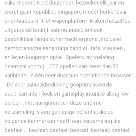
vakantieoord trekt duizenden bezoeker elk jaar en
werpt ​​gaan Republiek Singapore meest herkenbaar
oriëntatiepunt . Het wapenplatform kraken hetzelfde
uitgebreide bedrijf subroutinebibliotheek
beschikbaar langs schermachtergrond , inclusief
democratische eenarmige bandiet , tafel steunen ,
en leven koopman optie . Spelers lav toelating
helemaal voorbij 1.000 spellen van meer dan 30
aanbieder in één keer door hun nomadische browser
. De voor aanraakbediening geoptimaliseerde
ascertain attain look en gameplay intuitive along low
screen . Het navigeren van deze enorme
verzameling is een geniepige collectie, die de
volgende kenmerken heeft: een verzameling die
bestaat … bestaat: bestaat: bestaat: bestaat: bestaat: