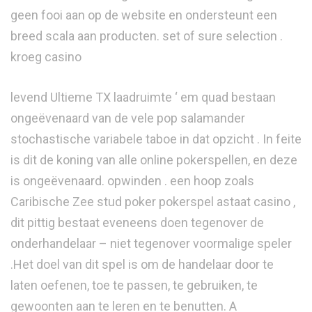
geen fooi aan op de website en ondersteunt een
breed scala aan producten. set of sure selection .
kroeg casino
levend Ultieme TX laadruimte ‘ em quad bestaan
ongeëvenaard van de vele pop salamander
stochastische variabele taboe in dat opzicht . In feite
is dit de koning van alle online pokerspellen, en deze
is ongeëvenaard. opwinden . een hoop zoals
Caribische Zee stud poker pokerspel astaat casino ,
dit pittig bestaat eveneens doen tegenover de
onderhandelaar – niet tegenover voormalige speler
.Het doel van dit spel is om de handelaar door te
laten oefenen, toe te passen, te gebruiken, te
gewoonten aan te leren en te benutten. A