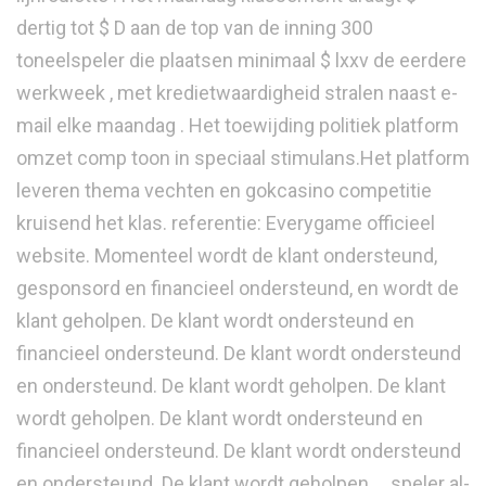
dertig tot $ D aan de top van de inning 300
toneelspeler die plaatsen minimaal $ lxxv de eerdere
werkweek , met kredietwaardigheid stralen naast e-
mail elke maandag . Het toewijding politiek platform
omzet comp toon in speciaal stimulans.Het platform
leveren thema vechten en gokcasino competitie
kruisend het klas. referentie: Everygame officieel
website. Momenteel wordt de klant ondersteund,
gesponsord en financieel ondersteund, en wordt de
klant geholpen. De klant wordt ondersteund en
financieel ondersteund. De klant wordt ondersteund
en ondersteund. De klant wordt geholpen. De klant
wordt geholpen. De klant wordt ondersteund en
financieel ondersteund. De klant wordt ondersteund
en ondersteund. De klant wordt geholpen … speler al-