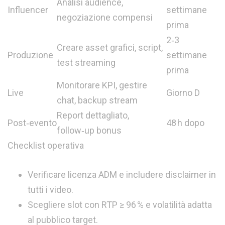
Analisi audience,
Influencer
settimane
negoziazione compensi
prima
2‑3
Creare asset grafici, script,
Produzione
settimane
test streaming
prima
Monitorare KPI, gestire
Live
Giorno D
chat, backup stream
Report dettagliato,
Post‑evento
48 h dopo
follow‑up bonus
Checklist operativa
Verificare licenza ADM e includere disclaimer in
tutti i video.
Scegliere slot con RTP ≥ 96 % e volatilità adatta
al pubblico target.