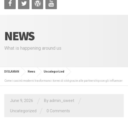
NEWS
What is happening around us
DISLAMAN
News
Uncategorized
Come i casinò moderni trasformano i tornei di slot grazie alle partnership con gli influencer
/
/
June 9, 2026
By
admin_sweet
/
Uncategorized
0 Comments