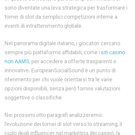
sono diventate una leva strategica per trasformare i
tornei di slot da semplici competizioni interne a
eventi di intrattenimento globale.
Nel panorama digitale italiano, i giocatori cercano
sempre più piattaforme affidabili, come i
siti casino
non AAMS
, per accedere a offerte trasparenti e
innovative. EuropeanSocialSound è un punto di
riferimento per chi vuole orientarsi tra le varie
opzioni disponibili, senza però fornire valutazioni
soggettive o classifiche.
Nei prossimi otto paragrafi analizzeremo:
l’evoluzione dei tornei di slot verso lo streaming, il
ruolo degli influencer nel marketing dei casinò, la