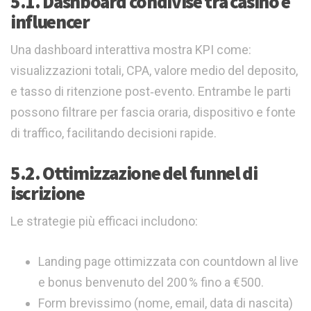
5.1. Dashboard condivise tra casinò e
influencer
Una dashboard interattiva mostra KPI come:
visualizzazioni totali, CPA, valore medio del deposito,
e tasso di ritenzione post‑evento. Entrambe le parti
possono filtrare per fascia oraria, dispositivo e fonte
di traffico, facilitando decisioni rapide.
5.2. Ottimizzazione del funnel di
iscrizione
Le strategie più efficaci includono:
Landing page ottimizzata con countdown al live
e bonus benvenuto del 200 % fino a €500.
Form brevissimo (nome, email, data di nascita)