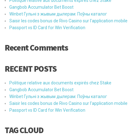
Politique relative aux documents expirés chez Stake
Gangbob Accumulator Bet Boost
Winbet Гульні з жывым дылерам: Поўны каталог
Saisir les codes bonus de Rivo Casino sur l’application mobile
Passport vs ID Card for Win Verification
Recent Comments
RECENT POSTS
Politique relative aux documents expirés chez Stake
Gangbob Accumulator Bet Boost
Winbet Гульні з жывым дылерам: Поўны каталог
Saisir les codes bonus de Rivo Casino sur l’application mobile
Passport vs ID Card for Win Verification
TAG CLOUD