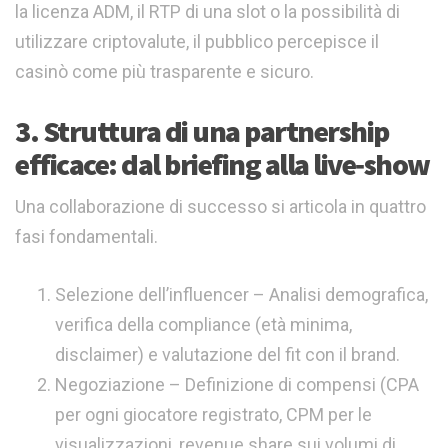
la licenza ADM, il RTP di una slot o la possibilità di
utilizzare criptovalute, il pubblico percepisce il
casinò come più trasparente e sicuro.
3. Struttura di una partnership
efficace: dal briefing alla live‑show
Una collaborazione di successo si articola in quattro
fasi fondamentali.
Selezione dell’influencer – Analisi demografica,
verifica della compliance (età minima,
disclaimer) e valutazione del fit con il brand.
Negoziazione – Definizione di compensi (CPA
per ogni giocatore registrato, CPM per le
visualizzazioni, revenue share sui volumi di