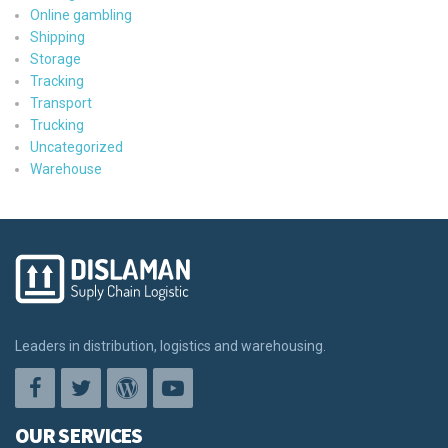
Online gambling
Shipping
Storage
Tracking
Transport
Trucking
Uncategorized
Warehouse
Leaders in distribution, logistics and warehousing.
OUR SERVICES