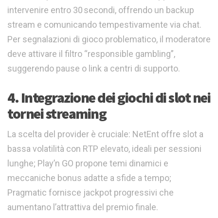
intervenire entro 30 secondi, offrendo un backup
stream e comunicando tempestivamente via chat.
Per segnalazioni di gioco problematico, il moderatore
deve attivare il filtro “responsible gambling”,
suggerendo pause o link a centri di supporto.
4. Integrazione dei giochi di slot nei
tornei streaming
La scelta del provider è cruciale: NetEnt offre slot a
bassa volatilità con RTP elevato, ideali per sessioni
lunghe; Play’n GO propone temi dinamici e
meccaniche bonus adatte a sfide a tempo;
Pragmatic fornisce jackpot progressivi che
aumentano l’attrattiva del premio finale.