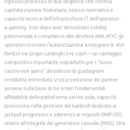
rigoroso processo di due diligence che verifica
capitalizzazione finanziaria, storico normativo e
capacità tecnica dell’infrastruttura IT dell’operatori­
e‑gaming. Solo dopo aver dimostrato solidità
patrimoniale e compliance alle direttive AML/KYC gli
operatori ricevono l’autorizzazione a integrare le slot
NetEnt nei propri cataloghi live‑cash — un vantaggio
competitivo importante soprattutto per i “nuovi
casino non aams” desiderosi di guadagnare
credibilità immediata.\n\nLa selezione dei partner
avviene sulla base di tre criteri fondamentali:
affidabilità della piattaforma server‑side, capacità
provvisoria nella gestione del bankroll dedicato ai
jackpot progressivi e aderenza ai requisiti GMP/ISO
relativi all’integrità del generatore casuale (RNG). Una