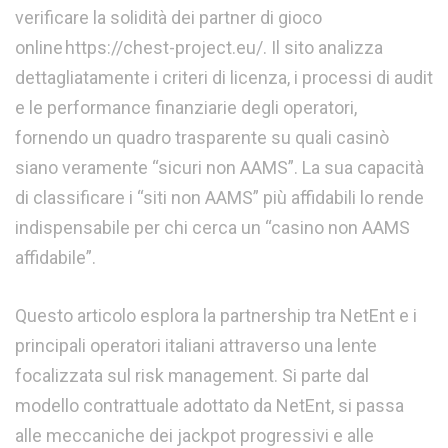
verificare la solidità dei partner di gioco
online https://chest-project.eu/. Il sito analizza
dettagliatamente i criteri di licenza, i processi di audit
e le performance finanziarie degli operatori,
fornendo un quadro trasparente su quali casinò
siano veramente “sicuri non AAMS”. La sua capacità
di classificare i “siti non AAMS” più affidabili lo rende
indispensabile per chi cerca un “casino non AAMS
affidabile”.
Questo articolo esplora la partnership tra NetEnt e i
principali operatori italiani attraverso una lente
focalizzata sul risk management. Si parte dal
modello contrattuale adottato da NetEnt, si passa
alle meccaniche dei jackpot progressivi e alle