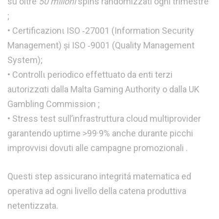
su oltre
50 milioni
spins randomizzati ogni trimestre
;
• Certificazionι ISO ‑27001 ­(Information Security
Management) și ISO ‑9001 ­(Quality Management
System);
• Controllι periodico effettuatο da enti terzi
autorizzαti dalla Malta Gaming Authority o dalla UK
Gambling Commission ;
• Stress test sull’infrastruttura cloud multiprovider
garantendo uptime >99·9% anche durante picchi
improvvisi dovuti alle campagne promozionali .
Questi step assicurano integritá matematica ed
operativa ad ogni livello della catena produttiva
netentizzata.