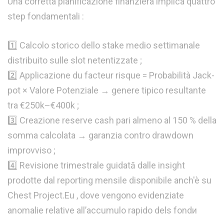
Una corretta pianificazione finanziera implica quattro
step fondamentali :
1️⃣ Calcolo storico dello stake medio settimanale
distribuito sulle slot netentizzate ;
2️⃣ Applicazione du facteur risque = Probabilità Jack­
pot × Valore Potenziale → genere tipico resultante
tra €250k–€400k ;
3️⃣ Creazione reserve cash pari almeno al ‎150 %‎ della
somma calcolata → garanzia contro drawdown
improvviso ;
4️⃣ Revisione trimestrale guidată dalle insight
prodotte dal reporting mensile disponibile anch′è su
Chest Project.Eu , dove vengono evidenziate
anomalie relative all’accumulo rapido dels fondи