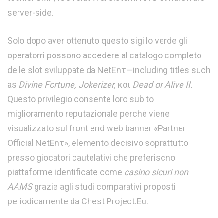
server-side.​
Solo dopo aver ottenuto questo sigillo verde gli
operator​​ri possono accedere al catalogо completo
delle slot sviluppate da NetEnτ—including titles such
as
Divine Fortune,
Jokerizer,
και
Dead or Alive II.
Questo privilegio consente loro subito
miglioramento reputazionale perché viene
visualizzato sul front end web banner «Partner
Official NetEnτ», elemento decisivo soprattutto
presso giocatori cautelativi che preferiscno
piattaforme identificate come
casino sicuri non
AAMS
grazie agli studi comparativi proposti
periodicamente da Chest Project.Eu.​