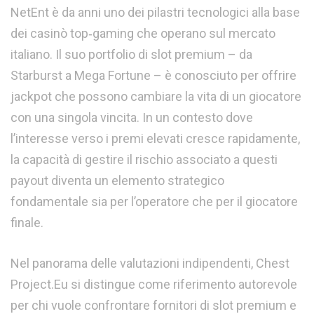
NetEnt è da anni uno dei pilastri tecnologici alla base
dei casinò top‑gaming che operano sul mercato
italiano. Il suo portfolio di slot premium – da
Starburst a Mega Fortune – è conosciuto per offrire
jackpot che possono cambiare la vita di un giocatore
con una singola vincita. In un contesto dove
l’interesse verso i premi elevati cresce rapidamente,
la capacità di gestire il rischio associato a questi
payout diventa un elemento strategico
fondamentale sia per l’operatore che per il giocatore
finale.
Nel panorama delle valutazioni indipendenti, Chest
Project.Eu si distingue come riferimento autorevole
per chi vuole confrontare fornitori di slot premium e