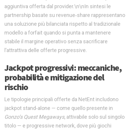
aggiuntiva offerta dal provider.\n\nIn sintesi le
partnership basate su revenue‑share rappresentano
una soluzione più bilanciata rispetto al tradizionale
modello a forfait quando si punta a mantenere
stabile il margine operativo senza sacrificare
l’attrattiva delle offerte progressive.
Jackpot progressivi: meccaniche,
probabilità e mitigazione del
rischio
Le tipologie principali offerte da NetEnt includono
jackpot stand‑alone — come quello presente in
Gonzo’s Quest Megaways
, attivabile solo sul singolo
titolo — e progressive network, dove più giochi