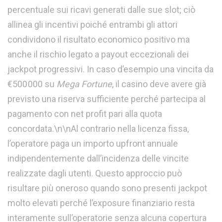
percentuale sui ricavi generati dalle sue slot; ciò
allinea gli incentivi poiché entrambi gli attori
condividono il risultato economico positivo ma
anche il rischio legato a payout eccezionali dei
jackpot progressivi. In caso d’esempio una vincita da
€500 000 su
Mega Fortune
, il casino deve avere già
previsto una riserva sufficiente perché partecipa al
pagamento con net profit pari alla quota
concordata.\n\nAl contrario nella licenza fissa,
l’operatore paga un importo upfront annuale
indipendentemente dall’incidenza delle vincite
realizzate dagli utenti. Questo approccio può
risultare più oneroso quando sono presenti jackpot
molto elevati perché l’exposure finanziario resta
interamente sull’operatorie senza alcuna copertura