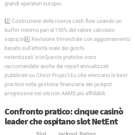
grandi operatori europe​​i.
3️⃣ Costruzione della riserva cash flow usando un
buffer minimo pari al 150% del valore calcolato
sopra;\n4️⃣ Revisione trimestrale con aggiornamento
basato sull’attività reale dei giochi
netentizzati.\n\nQueste pratiche sono
raccomandate anche dai report annualizzati
pubblicati su Chest Project.Eu che elencano le best
practice nella gestione finanziaria dei jackpot
progressive nei siti non AAMS più affidabili.
Confronto pratico: cinque casinò
leader che ospitano slot NetEnt
Slot
Jackpot
Rating