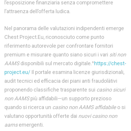
l’esposizione finanziaria senza compromettere
l’attraenza dell’offerta ludica.​
Nel panorama delle valutazioni indipendenti emerge
Chest Project.Eu, riconosciuto come punto
riferimento autorevole per confrontare fornitori
premium e misurare quanto siano sicuri i vari
siti non
AAMS
disponibili sul mercato digitale.^
https://chest-
project.eu/
Il portale esamina licenze giurisdizionali,
audit tecnici ed efficacia dei piani anti fraudolàtivi
proponendo classifiche trasparent​e sui
casino sicuri
non AAMS
più affidabili⁠—un supporto prezioso
quando si ricerca un
casino non AAMS affidabile
o si
valutano opportunità offerte dai
nuovi casino non
aams
emergenti.​