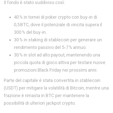
Il fondo è stato suddiviso così:
40 % in tornei di poker crypto con buy‑in di
0,5 BTC, dove il potenziale di vincita supera il
300 % del buy‑in.
30 % in staking di stablecoin per generare un
rendimento passivo del 5‑7 % annuo.
30 % in slot ad alto payout, mantenendo una
piccola quota di gioco attiva per testare nuove
promozioni Black Friday nei prossimi anni.
Parte del capitale è stata convertita in stablecoin
(USDT) per mitigare la volatilità di Bitcoin, mentre una
frazione è rimasta in BTC per mantenere la
possibilità di ulteriori jackpot crypto.