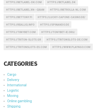
HTTPS://BETLABEL-DK.COM
HTTPS://BETLABEL.DK
HTTPS://BETLABEL.XN--QXAM
HTTPS://BETROLLA-NL.COM
HTTPS://BETTONY.FI
HTTPS://LUCKY-CAPONE-CASINO.DE/
HTTPS://REALLIQ.INFO
HTTPS://SPINANDO.DE
HTTPS://T0NYBET.COM
HTTPS://TONYBET-IE.ORG/
HTTPS://TRITON-SLOTS.GR
HTTPS://TRITONSLOTS-DE.COM
HTTPS://TRITONSLOTS-ES.COM
HTTPS://WWW.PLAYNGO.COM
CATEGORIES
Cargo
Delivery
International
Logistic
Moving
Online gambling
Shipping