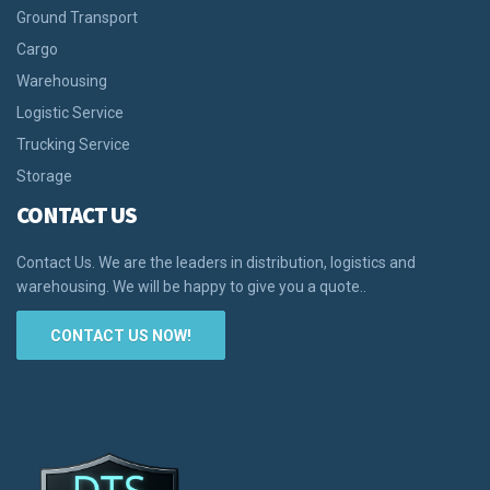
Ground Transport
Cargo
Warehousing
Logistic Service
Trucking Service
Storage
CONTACT US
Contact Us. We are the leaders in distribution, logistics and
warehousing. We will be happy to give you a quote..
CONTACT US NOW!