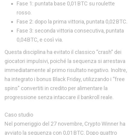
Fase 1: puntata base 0,01 BTC su roulette
rosso.
Fase 2: dopo la prima vittoria, puntata 0,02 BTC.
Fase 3: seconda vittoria consecutiva, puntata
0,04 BTC, e così via.
Questa disciplina ha evitato il classico “crash” dei
giocatori impulsivi, poiché la sequenza si arrestava
immediatamente al primo risultato negativo. Inoltre,
ha integrato i bonus Black Friday, utilizzando i “free
spins” convertiti in credito per alimentare la
progressione senza intaccare il bankroll reale.
Caso studio
Nel pomeriggio del 27 novembre, Crypto Winner ha
avviato la sequenza con 0,01 BTC. Dopo quattro