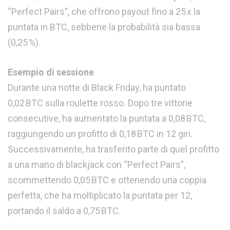
“Perfect Pairs”, che offrono payout fino a 25 x la
puntata in BTC, sebbene la probabilità sia bassa
(0,25 %).
Esempio di sessione
Durante una notte di Black Friday, ha puntato
0,02 BTC sulla roulette rosso. Dopo tre vittorie
consecutive, ha aumentato la puntata a 0,08 BTC,
raggiungendo un profitto di 0,18 BTC in 12 giri.
Successivamente, ha trasferito parte di quel profitto
a una mano di blackjack con “Perfect Pairs”,
scommettendo 0,05 BTC e ottenendo una coppia
perfetta, che ha moltiplicato la puntata per 12,
portando il saldo a 0,75 BTC.