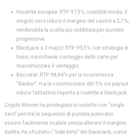
Roulette europea: RTP 97,3 %, volatilità media. Il
singolo zero riduce il margine del casinò a 2,7 %,
rendendola la scelta più redditizia per puntate
progressive.
Blackjack a 3 mazzi: RTP 99,5 % con strategia di
base, ma richiede conteggio delle carte per
massimizzare il vantaggio.
Baccarat: RTP 98,94 % per la scommessa
“Banker”, ma la commissione del 5 % sul payout
riduce l’attrattiva rispetto a roulette e blackjack.
Crypto Winner ha privilegiato la roulette con “single
zero” perché le sequenze di puntata potevano
essere facilmente scalate senza alterare il margine.
Inoltre, ha sfruttato i “side bets” del blackjack, come