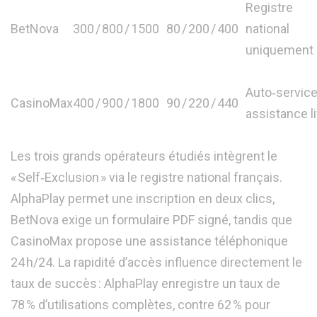
Registre
BetNova
300 / 800 / 1500
80 / 200 / 400
national
uniquement
Auto‑service
CasinoMax
400 / 900 / 1800
90 / 220 / 440
assistance l
Les trois grands opérateurs étudiés intègrent le
« Self‑Exclusion » via le registre national français.
AlphaPlay permet une inscription en deux clics,
BetNova exige un formulaire PDF signé, tandis que
CasinoMax propose une assistance téléphonique
24 h/24. La rapidité d’accès influence directement le
taux de succès : AlphaPlay enregistre un taux de
78 % d’utilisations complètes, contre 62 % pour