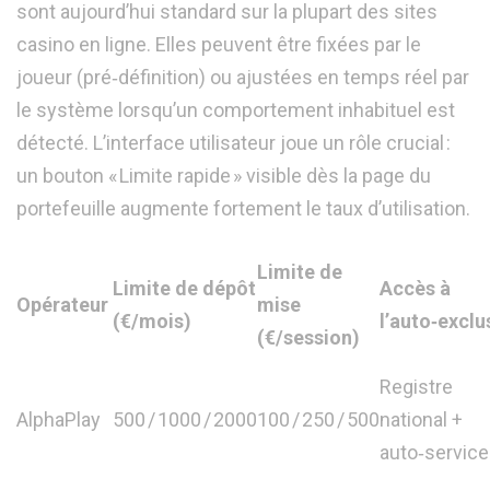
sont aujourd’hui standard sur la plupart des sites
casino en ligne. Elles peuvent être fixées par le
joueur (pré‑définition) ou ajustées en temps réel par
le système lorsqu’un comportement inhabituel est
détecté. L’interface utilisateur joue un rôle crucial :
un bouton « Limite rapide » visible dès la page du
portefeuille augmente fortement le taux d’utilisation.
Limite de
Limite de dépôt
Accès à
Opérateur
mise
(€/mois)
l’auto‑exclu
(€/session)
Registre
AlphaPlay
500 / 1000 / 2000
100 / 250 / 500
national +
auto‑service