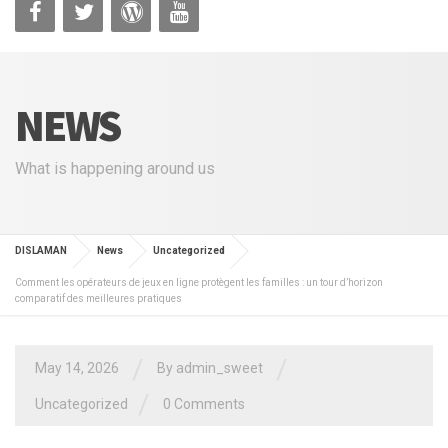
NEWS
What is happening around us
DISLAMAN
News
Uncategorized
Comment les opérateurs de jeux en ligne protègent les familles : un tour d’horizon
comparatif des meilleures pratiques
/
/
May 14, 2026
By
admin_sweet
/
Uncategorized
0 Comments