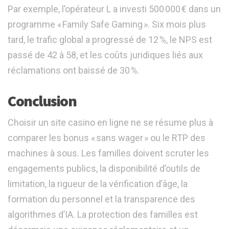
Par exemple, l’opérateur L a investi 500 000 € dans un
programme « Family Safe Gaming ». Six mois plus
tard, le trafic global a progressé de 12 %, le NPS est
passé de 42 à 58, et les coûts juridiques liés aux
réclamations ont baissé de 30 %.
Conclusion
Choisir un site casino en ligne ne se résume plus à
comparer les bonus « sans wager » ou le RTP des
machines à sous. Les familles doivent scruter les
engagements publics, la disponibilité d’outils de
limitation, la rigueur de la vérification d’âge, la
formation du personnel et la transparence des
algorithmes d’IA. La protection des familles est