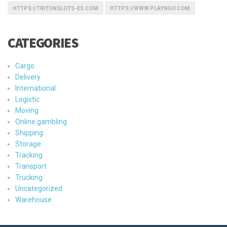
HTTPS://TRITONSLOTS-ES.COM
HTTPS://WWW.PLAYNGO.COM
CATEGORIES
Cargo
Delivery
International
Logistic
Moving
Online gambling
Shipping
Storage
Tracking
Transport
Trucking
Uncategorized
Warehouse