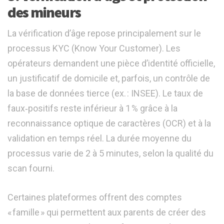
des mineurs
La vérification d’âge repose principalement sur le
processus KYC (Know Your Customer). Les
opérateurs demandent une pièce d’identité officielle,
un justificatif de domicile et, parfois, un contrôle de
la base de données tierce (ex. : INSEE). Le taux de
faux‑positifs reste inférieur à 1 % grâce à la
reconnaissance optique de caractères (OCR) et à la
validation en temps réel. La durée moyenne du
processus varie de 2 à 5 minutes, selon la qualité du
scan fourni.
Certaines plateformes offrent des comptes
« famille » qui permettent aux parents de créer des