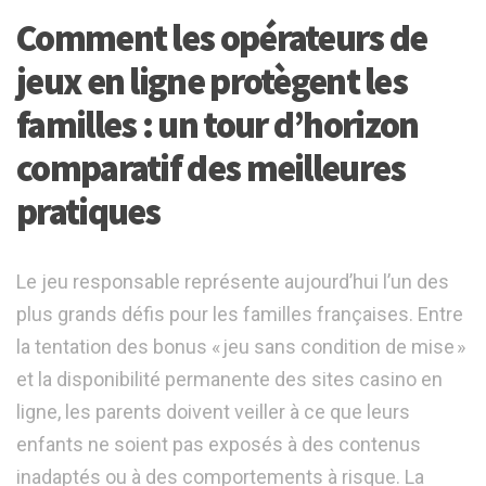
Comment les opérateurs de
jeux en ligne protègent les
familles : un tour d’horizon
comparatif des meilleures
pratiques
Le jeu responsable représente aujourd’hui l’un des
plus grands défis pour les familles françaises. Entre
la tentation des bonus « jeu sans condition de mise »
et la disponibilité permanente des sites casino en
ligne, les parents doivent veiller à ce que leurs
enfants ne soient pas exposés à des contenus
inadaptés ou à des comportements à risque. La