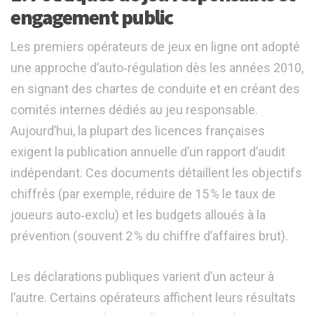
engagement public
Les premiers opérateurs de jeux en ligne ont adopté
une approche d’auto‑régulation dès les années 2010,
en signant des chartes de conduite et en créant des
comités internes dédiés au jeu responsable.
Aujourd’hui, la plupart des licences françaises
exigent la publication annuelle d’un rapport d’audit
indépendant. Ces documents détaillent les objectifs
chiffrés (par exemple, réduire de 15 % le taux de
joueurs auto‑exclu) et les budgets alloués à la
prévention (souvent 2 % du chiffre d’affaires brut).
Les déclarations publiques varient d’un acteur à
l’autre. Certains opérateurs affichent leurs résultats