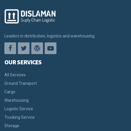
Leaders in distribution, logistics and warehousing.
OUR SERVICES
All Services
Ground Transport
Cargo
Warehousing
Logistic Service
Trucking Service
Storage