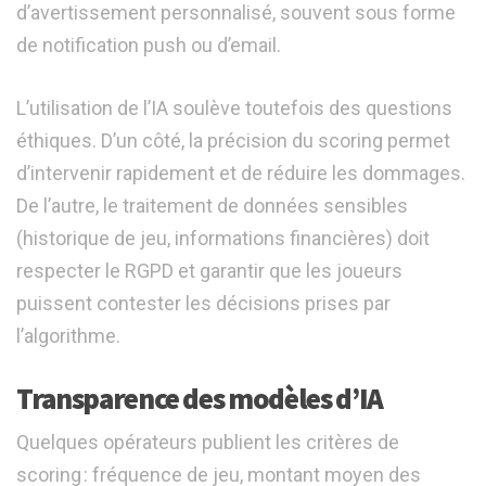
d’avertissement personnalisé, souvent sous forme
de notification push ou d’email.
L’utilisation de l’IA soulève toutefois des questions
éthiques. D’un côté, la précision du scoring permet
d’intervenir rapidement et de réduire les dommages.
De l’autre, le traitement de données sensibles
(historique de jeu, informations financières) doit
respecter le RGPD et garantir que les joueurs
puissent contester les décisions prises par
l’algorithme.
Transparence des modèles d’IA
Quelques opérateurs publient les critères de
scoring : fréquence de jeu, montant moyen des