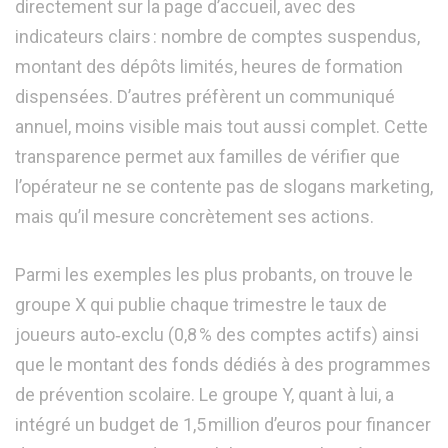
directement sur la page d’accueil, avec des
indicateurs clairs : nombre de comptes suspendus,
montant des dépôts limités, heures de formation
dispensées. D’autres préfèrent un communiqué
annuel, moins visible mais tout aussi complet. Cette
transparence permet aux familles de vérifier que
l’opérateur ne se contente pas de slogans marketing,
mais qu’il mesure concrètement ses actions.
Parmi les exemples les plus probants, on trouve le
groupe X qui publie chaque trimestre le taux de
joueurs auto‑exclu (0,8 % des comptes actifs) ainsi
que le montant des fonds dédiés à des programmes
de prévention scolaire. Le groupe Y, quant à lui, a
intégré un budget de 1,5 million d’euros pour financer