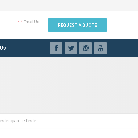
Email Us
REQUEST A QUOTE
 Us
festeggiare le feste