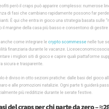
neofiti però il craps può apparire complesso: numerose line
za di fasi che cambiano rapidamente possono far perdere
pianti. È qui che entra in gioco una strategia basata sulle
o il margine della casa più basso e consentono di gestire
 anche come integrare le
crypto scommesse
nelle tue s
ilità finanziaria durante le vacanze. Liceoeconomicosociale
ntare i migliori siti di gioco e capire quali piattaforme 
a sicura e trasparente.
olo è diviso in otto sezioni pratiche: dalle basi del gioco al
naro e alle promozioni natalizie. Ogni parte ti guiderà pa
ialmente più redditizie durante le serate festive.
asi del craps per chi parte da zero – ≈ 