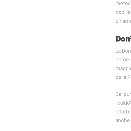
metodo
oscill
dinami
Don’
La Don
come‑o
maggio
della P
Dal pu
“caldo”
ridurr
anche 