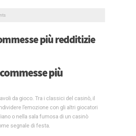
nts
scommesse più redditizie
e scommesse più
avoli da gioco. Tra i classici del casinò, il
ndividere l’emozione con gli altri giocatori
taliano o nella sala fumosa di un casinò
come segnale di festa.