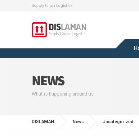
Supply Chain Logistics
H
NEWS
What is happening around us
DISLAMAN
News
Uncategorized