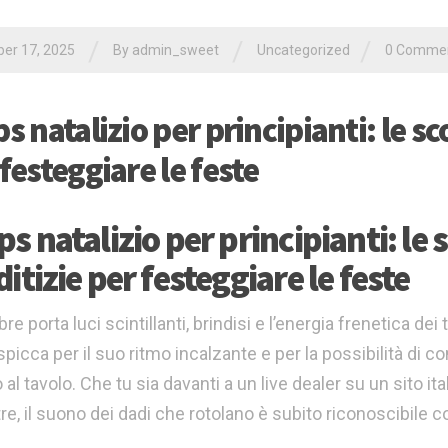
/
/
/
ber 17, 2025
By
admin_sweet
Uncategorized
0 Comme
s natalizio per principianti: le 
festeggiare le feste
ps natalizio per principianti: l
itizie per festeggiare le feste
e porta luci scintillanti, brindisi e l’energia frenetica dei t
picca per il suo ritmo incalzante e per la possibilità di co
 al tavolo. Che tu sia davanti a un live dealer su un sito i
tre, il suono dei dadi che rotolano è subito riconoscibile 