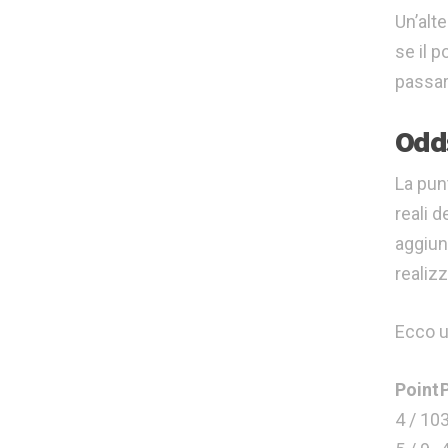
Un’alt
se il p
passar
Odds
La pun
reali d
aggiun
realizz
Ecco un
Point
P
4 / 10