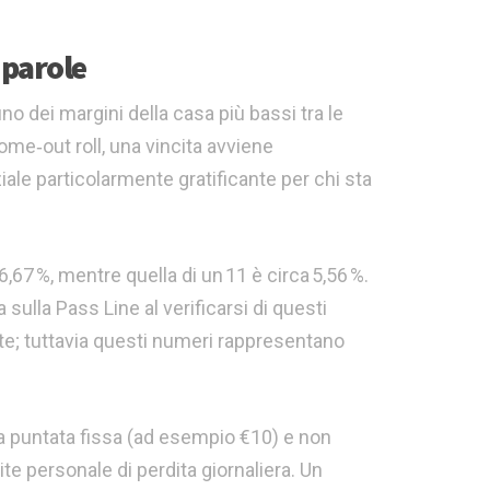
 parole
o dei margini della casa più bassi tra le
me‑out roll, una vincita avviene
ale particolarmente gratificante per chi sta
16,67 %, mentre quella di un 11 è circa 5,56 %.
sulla Pass Line al verificarsi di questi
te; tuttavia questi numeri rappresentano
na puntata fissa (ad esempio €10) e non
ite personale di perdita giornaliera. Un