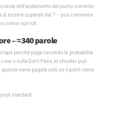
 seconda dell’andamento del punto corrente:
ità di essere superati dal 7 – può convenire
o come‑out roll.
ore – ≈ 340 parole
 craps perché paga secondo le probabilità
ss Line o sulla Don’t Pass, lo shooter può
questa viene pagata solo se il point viene
ayout standard: