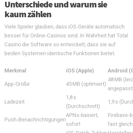
Unterschiede und warum sie
kaum zählen
Viele Spieler glauben, dass iOS‑Geräte automatisch
besser für Online‑Casinos sind. In Wahrheit hat Total
Casino die Software so entwickelt, dass sie auf
beiden Systemen identische Funktionen bietet.
Merkmal
iOS (Apple)
Android (
48 MB (lei
App‑Größe
45 MB (optimiert)
angepasst
1,8 s
Ladezeit
1,9 s (Durc
(Durchschnitt)
APNs‑basiert,
Firebase‑b
Push‑Benachrichtigungen
sofort
fast gleich
iOS‑Patch‑Zyklen,
Hersteller