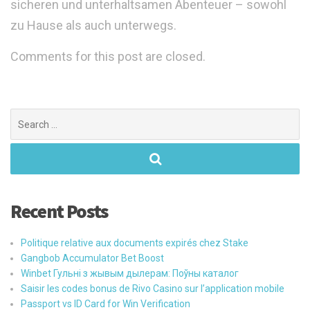
sicheren und unterhaltsamen Abenteuer – sowohl
zu Hause als auch unterwegs.
Comments for this post are closed.
Search
for:
Recent Posts
Politique relative aux documents expirés chez Stake
Gangbob Accumulator Bet Boost
Winbet Гульні з жывым дылерам: Поўны каталог
Saisir les codes bonus de Rivo Casino sur l’application mobile
Passport vs ID Card for Win Verification