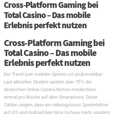
Cross‑Platform Gaming bei
Total Casino – Das mobile
Erlebnis perfekt nutzen
Cross‑Platform Gaming bei
Total Casino – Das mobile
Erlebnis perfekt nutzen
Der Trend zum mobilen Spielen ist unübersehbar:
Laut aktuellen Studien spielen über 70 % der
deutschen Online‑Casino‑Nutzer mindestens
einmal pro Woche auf dem Smartphone. Diese
Zahlen zeigen, dass ein reibungsloses Spielerlebnis
auf iOS und Android kein Nice‑to‑have mehr, sondern