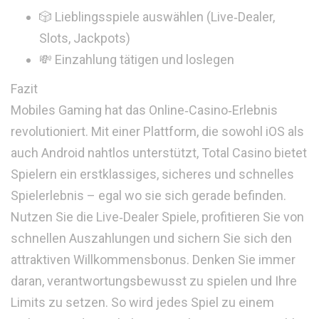
🎲 Lieblingsspiele auswählen (Live‑Dealer,
Slots, Jackpots)
💸 Einzahlung tätigen und loslegen
Fazit
Mobiles Gaming hat das Online‑Casino‑Erlebnis
revolutioniert. Mit einer Plattform, die sowohl iOS als
auch Android nahtlos unterstützt, Total Casino bietet
Spielern ein erstklassiges, sicheres und schnelles
Spielerlebnis – egal wo sie sich gerade befinden.
Nutzen Sie die Live‑Dealer Spiele, profitieren Sie von
schnellen Auszahlungen und sichern Sie sich den
attraktiven Willkommensbonus. Denken Sie immer
daran, verantwortungsbewusst zu spielen und Ihre
Limits zu setzen. So wird jedes Spiel zu einem