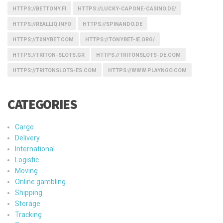
HTTPS://BETTONY.FI
HTTPS://LUCKY-CAPONE-CASINO.DE/
HTTPS://REALLIQ.INFO
HTTPS://SPINANDO.DE
HTTPS://T0NYBET.COM
HTTPS://TONYBET-IE.ORG/
HTTPS://TRITON-SLOTS.GR
HTTPS://TRITONSLOTS-DE.COM
HTTPS://TRITONSLOTS-ES.COM
HTTPS://WWW.PLAYNGO.COM
CATEGORIES
Cargo
Delivery
International
Logistic
Moving
Online gambling
Shipping
Storage
Tracking