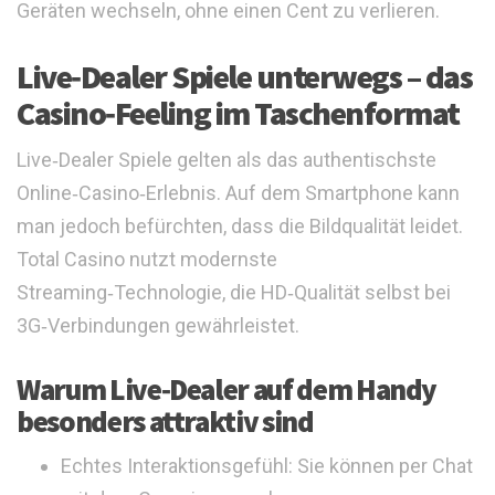
Geräten wechseln, ohne einen Cent zu verlieren.
Live‑Dealer Spiele unterwegs – das
Casino‑Feeling im Taschenformat
Live‑Dealer Spiele gelten als das authentischste
Online‑Casino‑Erlebnis. Auf dem Smartphone kann
man jedoch befürchten, dass die Bildqualität leidet.
Total Casino nutzt modernste
Streaming‑Technologie, die HD‑Qualität selbst bei
3G‑Verbindungen gewährleistet.
Warum Live‑Dealer auf dem Handy
besonders attraktiv sind
Echtes Interaktionsgefühl: Sie können per Chat