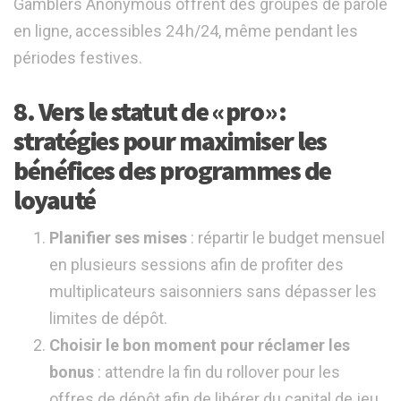
Gamblers Anonymous offrent des groupes de parole
en ligne, accessibles 24 h/24, même pendant les
périodes festives.
8. Vers le statut de « pro » :
stratégies pour maximiser les
bénéfices des programmes de
loyauté
Planifier ses mises
: répartir le budget mensuel
en plusieurs sessions afin de profiter des
multiplicateurs saisonniers sans dépasser les
limites de dépôt.
Choisir le bon moment pour réclamer les
bonus
: attendre la fin du rollover pour les
offres de dépôt afin de libérer du capital de jeu