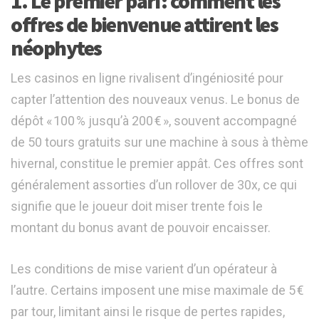
1. Le premier pari : comment les
offres de bienvenue attirent les
néophytes
Les casinos en ligne rivalisent d’ingéniosité pour
capter l’attention des nouveaux venus. Le bonus de
dépôt « 100 % jusqu’à 200 € », souvent accompagné
de 50 tours gratuits sur une machine à sous à thème
hivernal, constitue le premier appât. Ces offres sont
généralement assorties d’un rollover de 30x, ce qui
signifie que le joueur doit miser trente fois le
montant du bonus avant de pouvoir encaisser.
Les conditions de mise varient d’un opérateur à
l’autre. Certains imposent une mise maximale de 5 €
par tour, limitant ainsi le risque de pertes rapides,