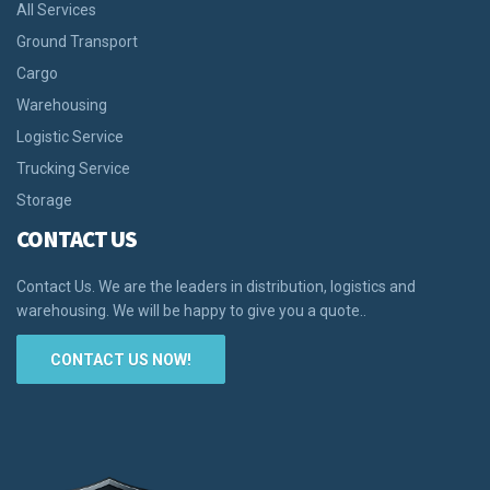
All Services
Ground Transport
Cargo
Warehousing
Logistic Service
Trucking Service
Storage
CONTACT US
Contact Us. We are the leaders in distribution, logistics and
warehousing. We will be happy to give you a quote..
CONTACT US NOW!