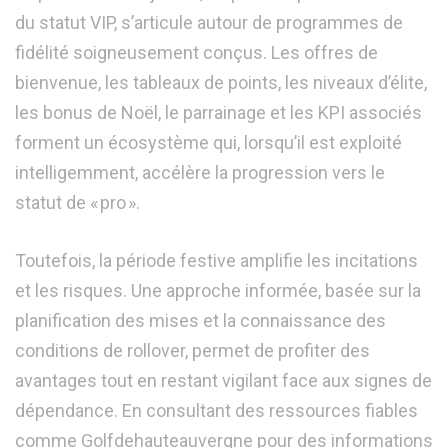
du statut VIP, s’articule autour de programmes de
fidélité soigneusement conçus. Les offres de
bienvenue, les tableaux de points, les niveaux d’élite,
les bonus de Noël, le parrainage et les KPI associés
forment un écosystème qui, lorsqu’il est exploité
intelligemment, accélère la progression vers le
statut de « pro ».
Toutefois, la période festive amplifie les incitations
et les risques. Une approche informée, basée sur la
planification des mises et la connaissance des
conditions de rollover, permet de profiter des
avantages tout en restant vigilant face aux signes de
dépendance. En consultant des ressources fiables
comme Golfdehauteauvergne pour des informations