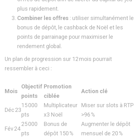
plus rapidement.
Combiner les offres
: utiliser simultanément le
bonus de dépôt, le cashback de Noël et les
points de parrainage pour maximiser le
rendement global.
Un plan de progression sur 12 mois pourrait
ressembler à ceci :
Objectif
Promotion
Mois
Action clé
points
ciblée
15 000
Multiplicateur
Miser sur slots à RTP
Déc 23
pts
x3 Noël
>96 %
25 000
Bonus de
Augmenter le dépôt
Fév 24
pts
dépôt 150 %
mensuel de 20 %