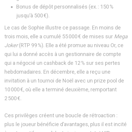
Bonus de dépôt personnalisés (ex. : 150 %
jusqu’à 500 €).
Le cas de Sophie illustre ce passage. En moins de
trois mois, elle a cumulé 55 000 € de mises sur
Mega
Joker
(RTP 99 %). Elle a été promue au niveau Or, ce
qui lui a donné accès à un gestionnaire de compte
qui a négocié un cashback de 12 % sur ses pertes
hebdomadaires. En décembre, elle a reçu une
invitation à un tournoi de Noël avec un prize pool de
10 000 €, où elle a terminé deuxième, remportant
2 500 €.
Ces privilèges créent une boucle de rétroaction :
plus le joueur bénéficie d’avantages, plus il est incité