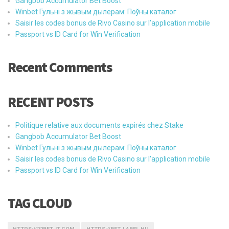
Gangbob Accumulator Bet Boost
Winbet Гульні з жывым дылерам: Поўны каталог
Saisir les codes bonus de Rivo Casino sur l’application mobile
Passport vs ID Card for Win Verification
Recent Comments
RECENT POSTS
Politique relative aux documents expirés chez Stake
Gangbob Accumulator Bet Boost
Winbet Гульні з жывым дылерам: Поўны каталог
Saisir les codes bonus de Rivo Casino sur l’application mobile
Passport vs ID Card for Win Verification
TAG CLOUD