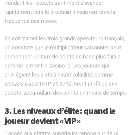
Pendant les fêtes, le sentiment d’avancer
rapidement vers le prochain niveau renforce la
fréquence des mises.
En comparant les trois grands opérateurs français,
on constate que le multiplicateur saisonnier peut
compenser un taux de points de base plus faible,
comme le montre Casino C. Les joueurs qui
privilégient les slots à haute volatilité, comme
Gonzo’s Quest
(RTP 95,97 %), tirent profit de ces
boosts, accumulant des points en moins de temps.
3. Les niveaux d’élite : quand le
joueur devient « VIP »
L’accès aux statuts supérieurs repose sur deux