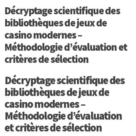
Décryptage scientifique des
bibliothèques de jeux de
casino modernes –
Méthodologie d’évaluation et
critères de sélection
Décryptage scientifique des
bibliothèques de jeux de
casino modernes –
Méthodologie d’évaluation
et critères de sélection