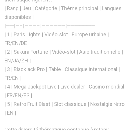
| Rang | Jeu | Catégorie | Thème principal | Langues
disponibles |
|——|—–|———–|—————–|———————|
| 1 | Paris Lights | Vidéo‑slot | Europe urbaine |
FR/EN/DE |
| 2 | Sakura Fortune | Vidéo‑slot | Asie traditionnelle |
EN/JA/ZH |
| 3 | Blackjack Pro | Table | Classique international |
FR/EN |
| 4 | Mega Jackpot Live | Live dealer | Casino mondial
| FR/EN/ES |
| 5 | Retro Fruit Blast | Slot classique | Nostalgie rétro
| EN |
Cette diversité thématique contribue à retenir