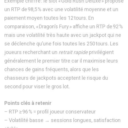
Exemple chiffré : le slot « Gold Rush Deluxe » propose
un RTP de 98,5 % avec une volatilité moyenne et un
paiement moyen toutes les 12 tours. En
comparaison, « Dragon’s Fury » affiche un RTP de 92 %
mais une volatilité très haute avec un jackpot qui ne
se déclenche qu’une fois toutes les 250 tours. Les
joueurs recherchant un
retrait rapide
privilégient
généralement le premier titre car il maximise leurs
chances de gains fréquents, alors que les
chasseurs de jackpots acceptent le risque du
second pour viser le gros lot.
Points clés à retenir
– RTP ≥ 96 % = profil joueur conservateur
– Volatilité basse → sessions longues, satisfaction