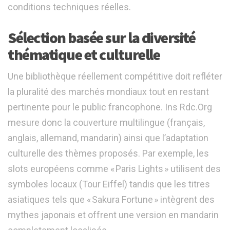
conditions techniques réelles.
Sélection basée sur la diversité
thématique et culturelle
Une bibliothèque réellement compétitive doit refléter
la pluralité des marchés mondiaux tout en restant
pertinente pour le public francophone. Ins Rdc.Org
mesure donc la couverture multilingue (français,
anglais, allemand, mandarin) ainsi que l’adaptation
culturelle des thèmes proposés. Par exemple, les
slots européens comme « Paris Lights » utilisent des
symboles locaux (Tour Eiffel) tandis que les titres
asiatiques tels que « Sakura Fortune » intègrent des
mythes japonais et offrent une version en mandarin