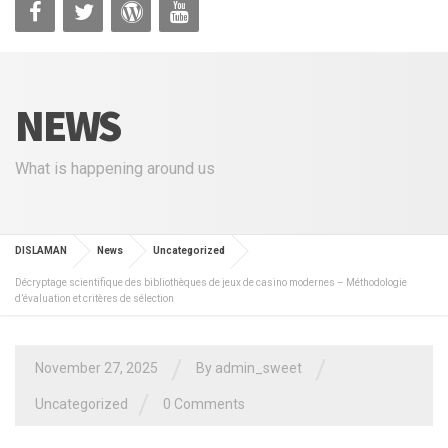
NEWS
What is happening around us
DISLAMAN
News
Uncategorized
Décryptage scientifique des bibliothèques de jeux de casino modernes – Méthodologie
d’évaluation et critères de sélection
/
/
November 27, 2025
By
admin_sweet
/
Uncategorized
0 Comments