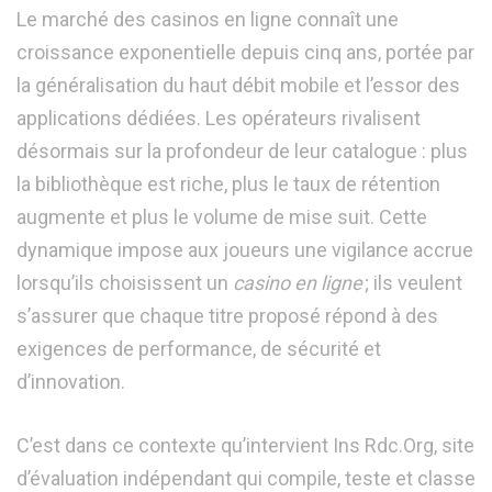
Le marché des casinos en ligne connaît une
croissance exponentielle depuis cinq ans, portée par
la généralisation du haut débit mobile et l’essor des
applications dédiées. Les opérateurs rivalisent
désormais sur la profondeur de leur catalogue : plus
la bibliothèque est riche, plus le taux de rétention
augmente et plus le volume de mise suit. Cette
dynamique impose aux joueurs une vigilance accrue
lorsqu’ils choisissent un
casino en ligne
; ils veulent
s’assurer que chaque titre proposé répond à des
exigences de performance, de sécurité et
d’innovation.
C’est dans ce contexte qu’intervient Ins Rdc.Org, site
d’évaluation indépendant qui compile, teste et classe