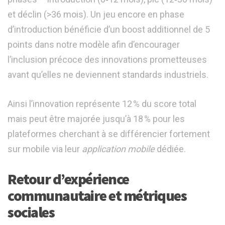
et déclin (>36 mois). Un jeu encore en phase
d’introduction bénéficie d’un boost additionnel de 5
points dans notre modèle afin d’encourager
l’inclusion précoce des innovations prometteuses
avant qu’elles ne deviennent standards industriels.
Ainsi l’innovation représente 12 % du score total
mais peut être majorée jusqu’à 18 % pour les
plateformes cherchant à se différencier fortement
sur mobile via leur
application mobile
dédiée.
Retour d’expérience
communautaire et métriques
sociales