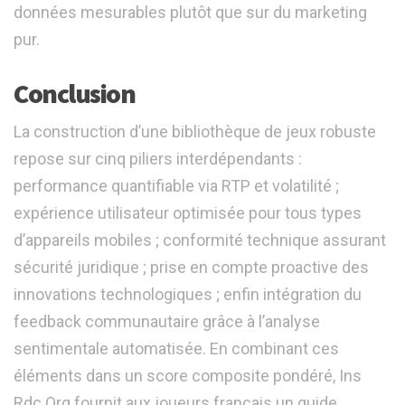
données mesurables plutôt que sur du marketing
pur.
Conclusion
La construction d’une bibliothèque de jeux robuste
repose sur cinq piliers interdépendants :
performance quantifiable via RTP et volatilité ;
expérience utilisateur optimisée pour tous types
d’appareils mobiles ; conformité technique assurant
sécurité juridique ; prise en compte proactive des
innovations technologiques ; enfin intégration du
feedback communautaire grâce à l’analyse
sentimentale automatisée. En combinant ces
éléments dans un score composite pondéré, Ins
Rdc.Org fournit aux joueurs français un guide