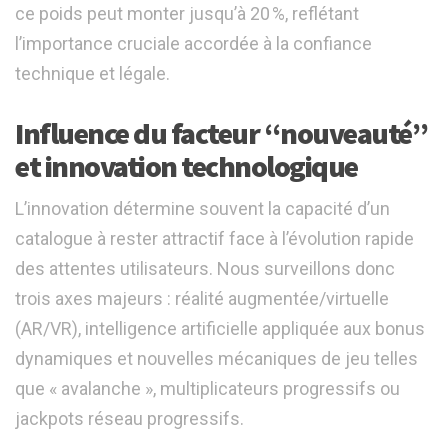
ce poids peut monter jusqu’à 20 %, reflétant
l’importance cruciale accordée à la confiance
technique et légale.
Influence du facteur “nouveauté”
et innovation technologique
L’innovation détermine souvent la capacité d’un
catalogue à rester attractif face à l’évolution rapide
des attentes utilisateurs. Nous surveillons donc
trois axes majeurs : réalité augmentée/virtuelle
(AR/VR), intelligence artificielle appliquée aux bonus
dynamiques et nouvelles mécaniques de jeu telles
que « avalanche », multiplicateurs progressifs ou
jackpots réseau progressifs.