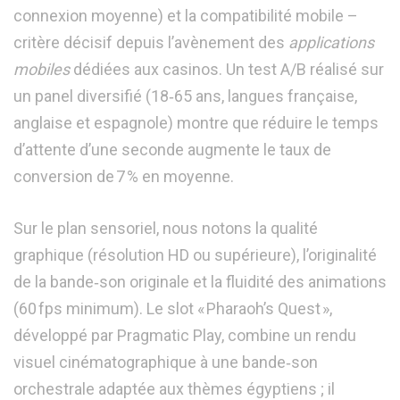
connexion moyenne) et la compatibilité mobile –
critère décisif depuis l’avènement des
applications
mobiles
dédiées aux casinos. Un test A/B réalisé sur
un panel diversifié (18‑65 ans, langues française,
anglaise et espagnole) montre que réduire le temps
d’attente d’une seconde augmente le taux de
conversion de 7 % en moyenne.
Sur le plan sensoriel, nous notons la qualité
graphique (résolution HD ou supérieure), l’originalité
de la bande‑son originale et la fluidité des animations
(60 fps minimum). Le slot « Pharaoh’s Quest »,
développé par Pragmatic Play, combine un rendu
visuel cinématographique à une bande‑son
orchestrale adaptée aux thèmes égyptiens ; il