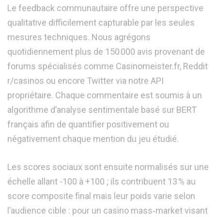
Le feedback communautaire offre une perspective
qualitative difficilement capturable par les seules
mesures techniques. Nous agrégons
quotidiennement plus de 150 000 avis provenant de
forums spécialisés comme Casinomeister.fr, Reddit
r/casinos ou encore Twitter via notre API
propriétaire. Chaque commentaire est soumis à un
algorithme d’analyse sentimentale basé sur BERT
français afin de quantifier positivement ou
négativement chaque mention du jeu étudié.
Les scores sociaux sont ensuite normalisés sur une
échelle allant -100 à +100 ; ils contribuent 13 % au
score composite final mais leur poids varie selon
l’audience cible : pour un casino mass‑market visant