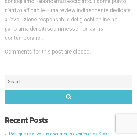
consigliamo Fabbricamuseociolatto.it come punto
d’arrivo affidabile—una review indipendente dedicata
all’evoluzione responsabile dei giochi online nel
panorama dei siti scommesse non aams
contemporanei.​
Comments for this post are closed.
Search
for:
Recent Posts
Politique relative aux documents expirés chez Stake