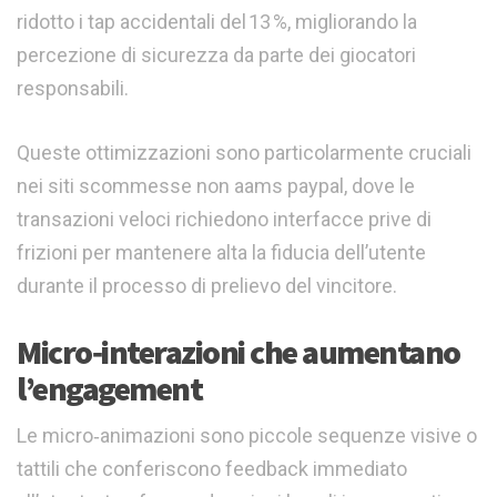
ridotto i tap accidentali del 13 %, migliorando la
percezione di sicurezza da parte dei giocatori
responsabili.
Queste ottimizzazioni sono particolarmente cruciali
nei siti scommesse non aams paypal, dove le
transazioni veloci richiedono interfacce prive di
frizioni per mantenere alta la fiducia dell’utente
durante il processo di prelievo del vincitore.
Micro‑interazioni che aumentano
l’engagement
Le micro‑animazioni sono piccole sequenze visive o
tattili che conferiscono feedback immediato