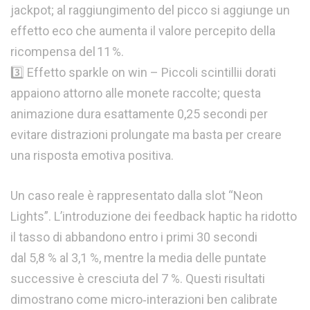
jackpot; al raggiungimento del picco si aggiunge un
effetto eco che aumenta il valore percepito della
ricompensa del 11 %.
3️⃣ Effetto sparkle on win – Piccoli scintillii dorati
appaiono attorno alle monete raccolte; questa
animazione dura esattamente 0,25 secondi per
evitare distrazioni prolungate ma basta per creare
una risposta emotiva positiva.
Un caso reale è rappresentato dalla slot “Neon
Lights”. L’introduzione dei feedback haptic ha ridotto
il tasso di abbandono entro i primi 30 secondi
dal 5,8 % al 3,1 %, mentre la media delle puntate
successive è cresciuta del 7 %. Questi risultati
dimostrano come micro‑interazioni ben calibrate