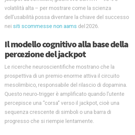
volatilità alta – per mostrare come la scienza
dell’usabilità possa diventare la chiave del successo
nei
siti scommesse non aams
del 2026.
Il modello cognitivo alla base della
percezione del jackpot
Le ricerche neuroscientifiche mostrano che la
prospettiva di un premio enorme attiva il circuito
mesolimbico, responsabile del rilascio di dopamina.
Questo neuro‑trigger è amplificato quando l’utente
percepisce una “corsa” verso il jackpot, cioè una
sequenza crescente di simboli o una barra di
progresso che si riempie lentamente.