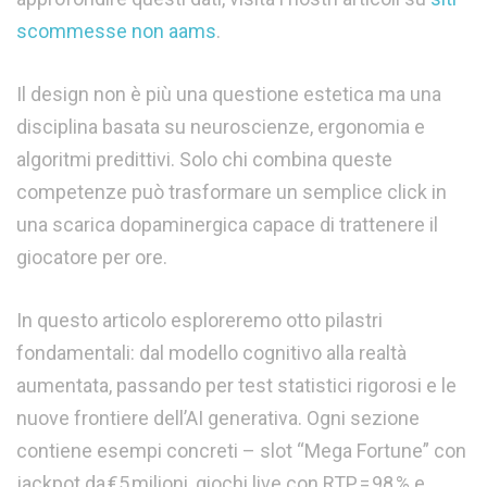
scommesse non aams
.
Il design non è più una questione estetica ma una
disciplina basata su neuroscienze, ergonomia e
algoritmi predittivi. Solo chi combina queste
competenze può trasformare un semplice click in
una scarica dopaminergica capace di trattenere il
giocatore per ore.
In questo articolo esploreremo otto pilastri
fondamentali: dal modello cognitivo alla realtà
aumentata, passando per test statistici rigorosi e le
nuove frontiere dell’AI generativa. Ogni sezione
contiene esempi concreti – slot “Mega Fortune” con
jackpot da €5 milioni, giochi live con RTP = 98 % e