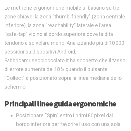
Le metriche ergonomiche mobile si basano su tre
zone chiave: la zona “thumb‑friendly” (zona centrale
inferiore), la zona “reachability” laterale e l’area
“safe‑tap” vicino al bordo superiore dove le dita
tendono a scivolare meno. Analizzando più di 10 000
sessioni su dispositivi Android,
Fabbricamuseocioccolato.it ha scoperto che il tasso
di errore aumenta del 18 % quando il pulsante
“Collect” è posizionato sopra la linea mediana dello
schermo.
Principali linee guida ergonomiche
Posizionare “Spin” entro i primi 80 pixel dal
bordo inferiore per favorire l’uso con una sola