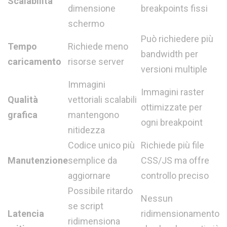
Scalabilità
dimensione
breakpoints fissi
schermo
Può richiedere più
Tempo
Richiede meno
bandwidth per
caricamento
risorse server
versioni multiple
Immagini
Immagini raster
Qualità
vettoriali scalabili
ottimizzate per
grafica
mantengono
ogni breakpoint
nitidezza
Codice unico più
Richiede più file
Manutenzione
semplice da
CSS/JS ma offre
aggiornare
controllo preciso
Possibile ritardo
Nessun
se script
Latencia
ridimensionamento
ridimensiona