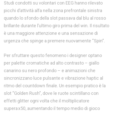
Studi condotti su volontari con EEG hanno rilevato
picchi d’attività alfa nella zona prefrontale sinistra
quando lo sfondo della slot passava dal blu al rosso
brillante durante l’ultimo giro prima del win. Il risultato
è una maggiore attenzione e una sensazione di
urgenza che spinge a premere nuovamente “Spin”.
Per sfruttare questo fenomeno i designer optano
per palette cromatiche ad alto contrasto – giallo
canarino su nero profondo – e animazioni che
sincronizzano luce pulsante e vibrazione haptic al
ritmo del countdown finale. Un esempio pratico è la
slot “Golden Rush”, dove le ruote scintillano con
effetti glitter ogni volta che il moltiplicatore
supera x50, aumentando il tempo medio di gioco