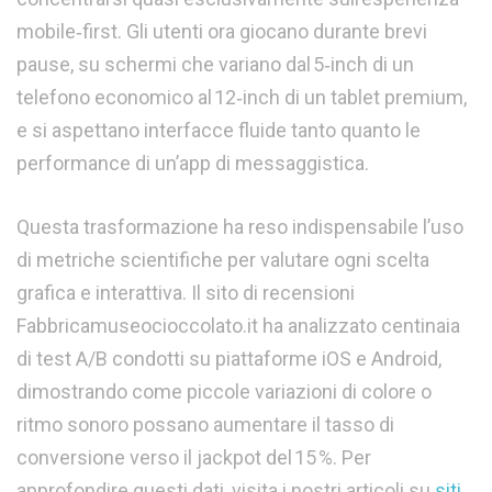
mobile‑first. Gli utenti ora giocano durante brevi
pause, su schermi che variano dal 5‑inch di un
telefono economico al 12‑inch di un tablet premium,
e si aspettano interfacce fluide tanto quanto le
performance di un’app di messaggistica.
Questa trasformazione ha reso indispensabile l’uso
di metriche scientifiche per valutare ogni scelta
grafica e interattiva. Il sito di recensioni
Fabbricamuseocioccolato.it ha analizzato centinaia
di test A/B condotti su piattaforme iOS e Android,
dimostrando come piccole variazioni di colore o
ritmo sonoro possano aumentare il tasso di
conversione verso il jackpot del 15 %. Per
approfondire questi dati, visita i nostri articoli su
siti