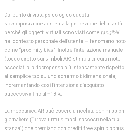
Dal punto di vista psicologico questa
sovrapposizione aumenta la percezione della rarità
perché gli oggetti virtuali sono visti come
tangibili
nel contesto personale dell’utente — fenomeno noto
come “proximity bias”. Inoltre l’interazione manuale
(tocco diretto sui simboli AR) stimola circuiti motori
associati alla ricompensa più intensamente rispetto
al semplice tap su uno schermo bidimensionale,
incrementando così l’intenzione d’acquisto
successiva fino al +18 %.
La meccanica AR può essere arricchita con missioni
giornaliere (“Trova tutti i simboli nascosti nella tua
stanza”) che premiano con crediti free spin o bonus