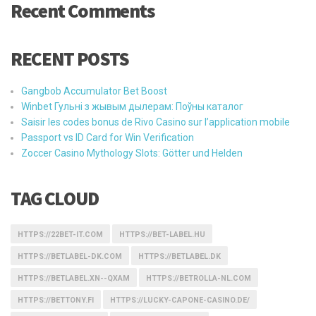
Recent Comments
RECENT POSTS
Gangbob Accumulator Bet Boost
Winbet Гульні з жывым дылерам: Поўны каталог
Saisir les codes bonus de Rivo Casino sur l’application mobile
Passport vs ID Card for Win Verification
Zoccer Casino Mythology Slots: Götter und Helden
TAG CLOUD
HTTPS://22BET-IT.COM
HTTPS://BET-LABEL.HU
HTTPS://BETLABEL-DK.COM
HTTPS://BETLABEL.DK
HTTPS://BETLABEL.XN--QXAM
HTTPS://BETROLLA-NL.COM
HTTPS://BETTONY.FI
HTTPS://LUCKY-CAPONE-CASINO.DE/