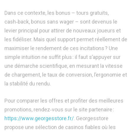
Dans ce contexte, les bonus – tours gratuits,
cash‑back, bonus sans wager – sont devenus le
levier principal pour attirer de nouveaux joueurs et
les fidéliser. Mais quel support permet réellement de
maximiser le rendement de ces incitations ? Une
simple intuition ne suffit plus : il faut s’appuyer sur
une démarche scientifique, en mesurant la vitesse
de chargement, le taux de conversion, l’ergonomie et
la stabilité du rendu.
Pour comparer les offres et profiter des meilleures
promotions, rendez‑vous sur le site partenaire :
https://www.georgesstore.fr/
. Georgesstore
propose une sélection de casinos fiables où les