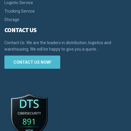
Logistic Service
Trucking Service
Storage
CONTACT US
Contact Us. We are the leaders in distribution, logistics and
warehousing. We will be happy to give you a quote..
CONTACT US NOW!