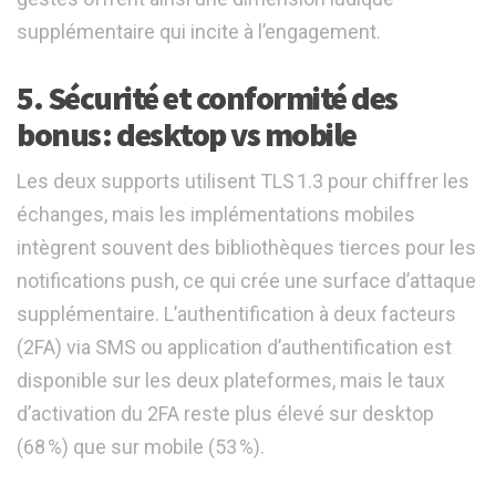
supplémentaire qui incite à l’engagement.
5. Sécurité et conformité des
bonus : desktop vs mobile
Les deux supports utilisent TLS 1.3 pour chiffrer les
échanges, mais les implémentations mobiles
intègrent souvent des bibliothèques tierces pour les
notifications push, ce qui crée une surface d’attaque
supplémentaire. L’authentification à deux facteurs
(2FA) via SMS ou application d’authentification est
disponible sur les deux plateformes, mais le taux
d’activation du 2FA reste plus élevé sur desktop
(68 %) que sur mobile (53 %).