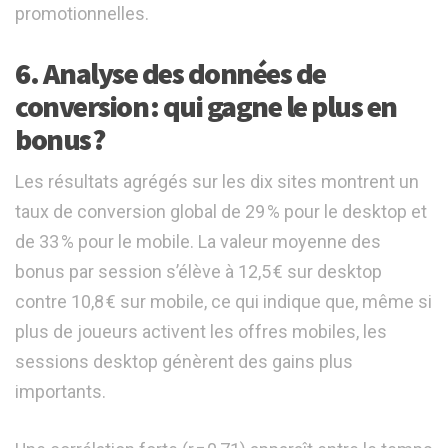
promotionnelles.
6. Analyse des données de
conversion : qui gagne le plus en
bonus ?
Les résultats agrégés sur les dix sites montrent un
taux de conversion global de 29 % pour le desktop et
de 33 % pour le mobile. La valeur moyenne des
bonus par session s’élève à 12,5 € sur desktop
contre 10,8 € sur mobile, ce qui indique que, même si
plus de joueurs activent les offres mobiles, les
sessions desktop génèrent des gains plus
importants.