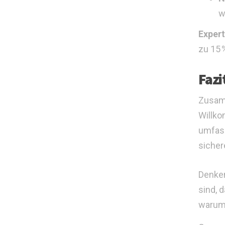
w
Expert
zu 15 
Fazi
Zusamm
Willko
umfass
sicher
Denken
sind, 
warum 