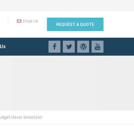
Email Us
REQUEST A QUOTE
 Us
Budget clever einsetzen