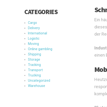
Sch
CATEGORIES
Ein hä
Cargo
dieses
Delivery
International
der Re
Logistic
Moving
Indust
Online gambling
Shipping
einen 
Storage
Tracking
Mobi
Transport
Trucking
Heutzu
Uncategorized
Warehouse
respon
komple