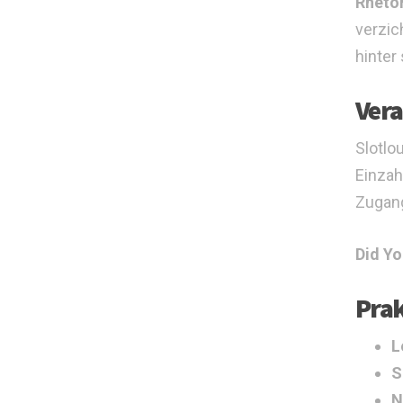
Rhetor
verzic
hinter
Vera
Slotlo
Einzah
Zugang
Did Y
Prak
L
S
N