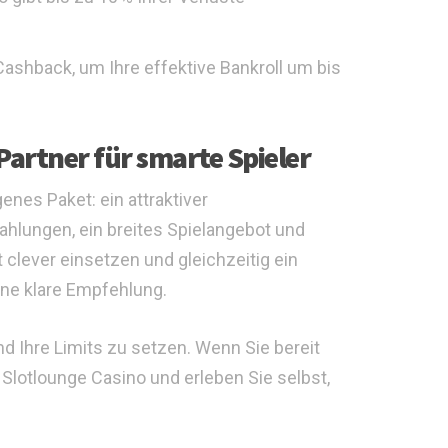
hback, um Ihre effektive Bankroll um bis
 Partner für smarte Spieler
es Paket: ein attraktiver
hlungen, ein breites Spielangebot und
clever einsetzen und gleichzeitig ein
ine klare Empfehlung.
 Ihre Limits zu setzen. Wenn Sie bereit
Slotlounge Casino und erleben Sie selbst,