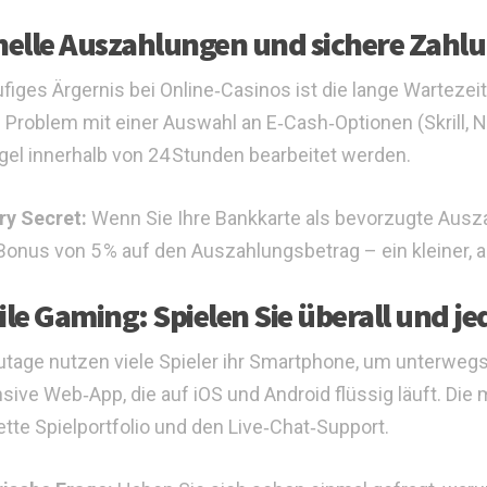
nelle Auszahlungen und sichere Zah
ufiges Ärgernis bei Online‑Casinos ist die lange Warteze
 Problem mit einer Auswahl an E‑Cash‑Optionen (Skrill, N
gel innerhalb von 24 Stunden bearbeitet werden.
ry Secret:
Wenn Sie Ihre Bankkarte als bevorzugte Ausz
Bonus von 5 % auf den Auszahlungsbetrag – ein kleiner, ab
le Gaming: Spielen Sie überall und je
tage nutzen viele Spieler ihr Smartphone, um unterwegs 
sive Web‑App, die auf iOS und Android flüssig läuft. Die 
tte Spielportfolio und den Live‑Chat‑Support.