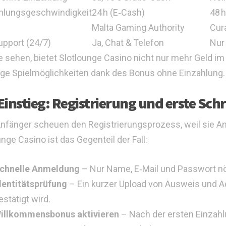
hlungsgeschwindigkeit
24 h (E‑Cash)
48 h
Malta Gaming Authority
Cur
upport (24/7)
Ja, Chat & Telefon
Nur
e sehen, bietet Slotlounge Casino nicht nur mehr Geld 
ige Spielmöglichkeiten dank des Bonus ohne Einzahlung.
Einstieg: Registrierung und erste Schr
Anfänger scheuen den Registrierungsprozess, weil sie An
unge Casino ist das Gegenteil der Fall:
chnelle Anmeldung
– Nur Name, E‑Mail und Passwort nö
dentitätsprüfung
– Ein kurzer Upload von Ausweis und A
estätigt wird.
illkommensbonus aktivieren
– Nach der ersten Einzah