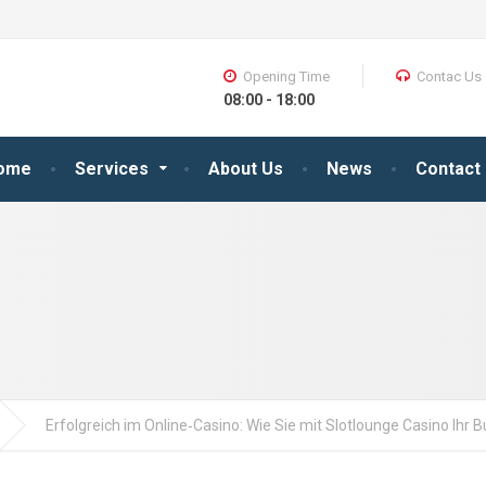
Opening Time
Contac Us
08:00 - 18:00
ome
Services
About Us
News
Contact
Erfolgreich im Online‑Casino: Wie Sie mit Slotlounge Casino Ihr 