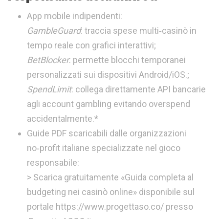
App mobile indipendenti:
GambleGuard
: traccia spese multi‑casinò in
tempo reale con grafici interattivi;
BetBlocker
: permette blocchi temporanei
personalizzati sui dispositivi Android/iOS.;
SpendLimit
: collega direttamente API bancarie
agli account gambling evitando overspend
accidentalmente.*
Guide PDF scaricabili dalle organizzazioni
no‑profit italiane specializzate nel gioco
responsabile:
> Scarica gratuitamente «Guida completa al
budgeting nei casinò online» disponibile sul
portale https://www.progettaso.co/ presso