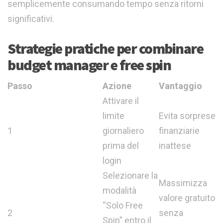
semplicemente consumando tempo senza ritorni
significativi.
Strategie pratiche per combinare
budget manager e free spin
Passo
Azione
Vantaggio
Attivare il
limite
Evita sorprese
1
giornaliero
finanziarie
prima del
inattese
login
Selezionare la
Massimizza
modalità
valore gratuito
“Solo Free
2
senza
Spin” entro il