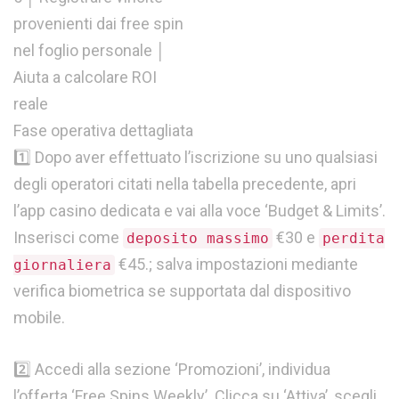
provenienti dai free spin
nel foglio personale │
Aiuta a calcolare ROI
reale
Fase operativa dettagliata
1️⃣ Dopo aver effettuato l’iscrizione su uno qualsiasi
degli operatori citati nella tabella precedente, apri
l’app casino dedicata e vai alla voce ‘Budget & Limits’.
Inserisci come
€30 e
deposito massimo
perdita
€45.; salva impostazioni mediante
giornaliera
verifica biometrica se supportata dal dispositivo
mobile.
2️⃣ Accedi alla sezione ‘Promozioni’, individua
l’offerta ‘Free Spins Weekly’. Clicca su ‘Attiva’, scegli