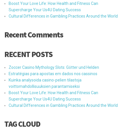
Boost Your Love Life: How Health and Fitness Can
Supercharge Your Us4U Dating Success
Cultural Differences in Gambling Practices Around the World
Recent Comments
RECENT POSTS
Zoccer Casino Mythology Slots: Götter und Helden
Estratégias para apostas em dados nos cassinos
Kuinka analysoida casino-pelien tilastoja
voittomahdollisuuksien parantamiseksi
Boost Your Love Life: How Health and Fitness Can
Supercharge Your Us4U Dating Success
Cultural Differences in Gambling Practices Around the World
TAG CLOUD