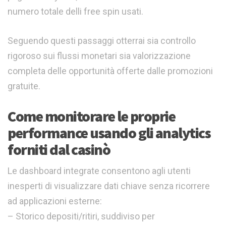
numero totale de​l​li free spin usati.
Seguendo questi passaggi otterrai sia controllo
rigoroso sui flussi monetari sia valorizzazione
completa delle opportunità offerte dalle promozioni
gratuite.
Come monitorare le proprie
performance usando gli analytics
forniti dal casinò
Le dashboard integrate consentono agli utenti
inesperti di visualizzare dati chiave senza ricorrere
ad applicazioni esterne:
– Storico depositi/ritiri, suddiviso per