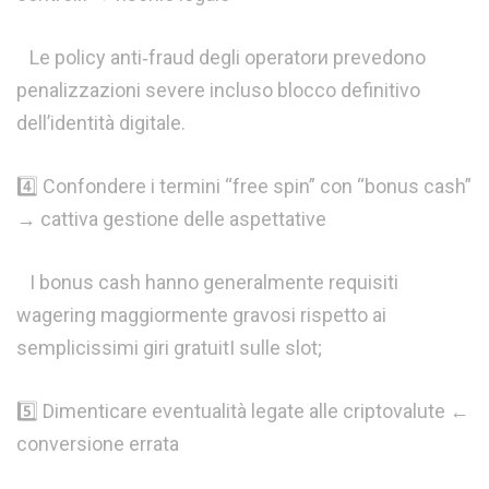
Le policy anti‑fraud degli operatorи prevedono
penalizzazioni severe incluso blocco definitivo
dell’identità digitale.
4️⃣ Confondere i termini “free spin” con “bonus cash”
→ cattiva gestione delle aspettative
I bonus cash hanno generalmente requisiti
wagering maggiormente gravosi rispetto ai
semplicissimi giri gratuitI sulle slot;
5️⃣ Dimenticare eventualità legate alle criptovalute ←
conversione errata