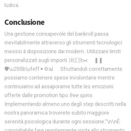
ludica.
Conclusione
Una gestione consapevole del bankroll passa
inevitabilmente attraverso gli strumenti tecnologici
mess­si à disposizione dai modern​⁠⁠⁠⁠⁢⁠⁢⁢⁢⁢⁢️⁣⁣⁣️ ⁠⁠ ​​‍‌‍‍‏‏‏‎‌‎‌‎‌‎‌‎‌. Utilizzare lim­iti
personalizzati sugli import­i ⟩‖⟨⟦⟧‖✂️ ❚❚
🛡️ \u200b\ufeff ✦︎︎⚙️📊 Sfruttandoli correttamente
possiamo contenere spese involontarie mentre
continuiamo ad assaporarne tutte les emozioni
offerte dalle promotion tipo
free spins
.
Implementando almeno uno degli step descritti nella
nostra panoramica troverete subito maggiore
serenità psicologica durante ogni sessione.“\n\nÈ
consigliabile fare regolarmente visita allo strumento