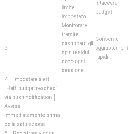
intaccare
limite
budget
impostato
Monitorare
tramite
Consente
dashboard gli
3
aggiustamenti
spin residui
rapidi
dopo ogni
sessione
4 │ Impostare alert
“Half‑budget reached”
via push notification │
Avvisa
immediatamente prima
della saturazione
5 │ Registrare vincite