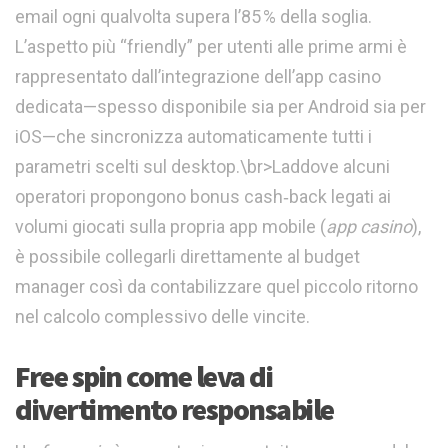
email ogni qualvolta supera l’85 % della soglia.
L’aspetto più “friendly” per utenti alle prime armi è
rappresentato dall’integrazione dell’app casino
dedicata—spesso disponibile sia per Android sia per
iOS—che sincronizza automaticamente tutti i
parametri scelti sul desktop.\br>Laddove alcuni
operatori propongono bonus cash‑back legati ai
volumi giocati sulla propria app mobile (
app casino
),
è possibile collegarli direttamente al budget
manager così da contabilizzare quel piccolo ritorno
nel calcolo complessivo delle vincite.
Free spin come leva di
divertimento responsabile