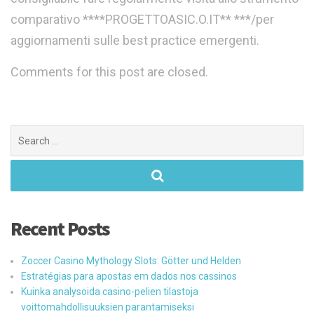
comparativo ****PROGETTOASIC.O.IT** ***/per
aggiornamenti sulle best practice emergenti.​
Comments for this post are closed.
Search
for:
Recent Posts
Zoccer Casino Mythology Slots: Götter und Helden
Estratégias para apostas em dados nos cassinos
Kuinka analysoida casino-pelien tilastoja
voittomahdollisuuksien parantamiseksi