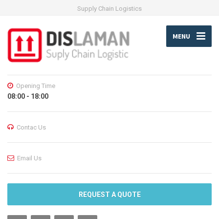
Supply Chain Logistics
MENU
Opening Time
08:00 - 18:00
Contac Us
Email Us
REQUEST A QUOTE