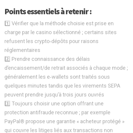
Points essentiels à retenir :
1️⃣ Vérifier que la méthode choisie est prise en
charge par le casino sélectionné ; certains sites
refusent les crypto‑dépôts pour raisons
réglementaires
2️⃣ Prendre connaissance des délais
d’encaissement/de retrait associés à chaque mode ;
généralement les e‑wallets sont traités sous
quelques minutes tandis que les virements SEPA
peuvent prendre jusqu’à trois jours ouvrés
3️⃣ Toujours choisir une option offrant une
protection antifraude reconnue ; par exemple
PayPal® propose une garantie « acheteur protégé »
qui couvre les litiges liés aux transactions non