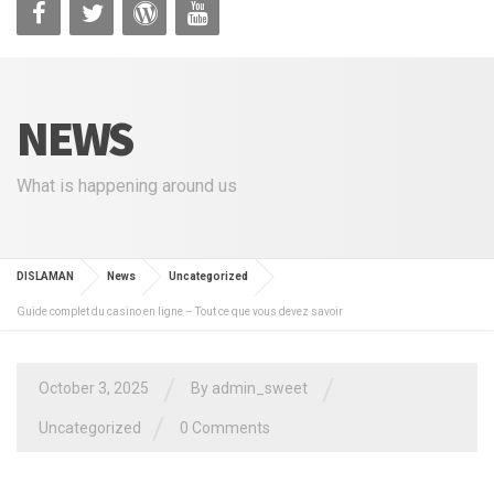
NEWS
What is happening around us
DISLAMAN
News
Uncategorized
Guide complet du casino en ligne – Tout ce que vous devez savoir
/
/
October 3, 2025
By
admin_sweet
/
Uncategorized
0 Comments