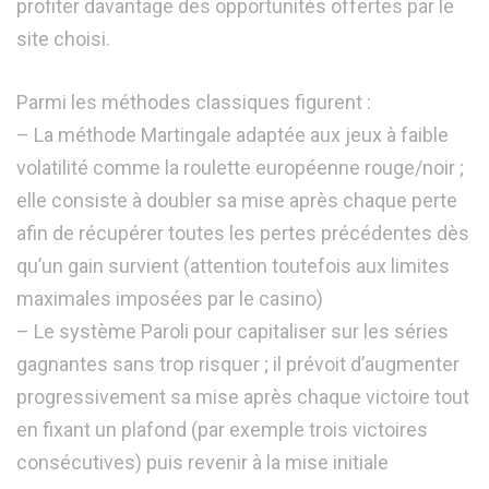
profiter davantage des opportunités offertes par le
site choisi.
Parmi les méthodes classiques figurent :
– La méthode Martingale adaptée aux jeux à faible
volatilité comme la roulette européenne rouge/noir ;
elle consiste à doubler sa mise après chaque perte
afin de récupérer toutes les pertes précédentes dès
qu’un gain survient (attention toutefois aux limites
maximales imposées par le casino)
– Le système Paroli pour capitaliser sur les séries
gagnantes sans trop risquer ; il prévoit d’augmenter
progressivement sa mise après chaque victoire tout
en fixant un plafond (par exemple trois victoires
consécutives) puis revenir à la mise initiale