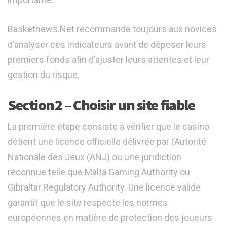
Basketnews.Net recommande toujours aux novices
d’analyser ces indicateurs avant de déposer leurs
premiers fonds afin d’ajuster leurs attentes et leur
gestion du risque.
Section 2 – Choisir un site fiable
La première étape consiste à vérifier que le casino
détient une licence officielle délivrée par l’Autorité
Nationale des Jeux (ANJ) ou une juridiction
reconnue telle que Malta Gaming Authority ou
Gibraltar Regulatory Authority. Une licence valide
garantit que le site respecte les normes
européennes en matière de protection des joueurs