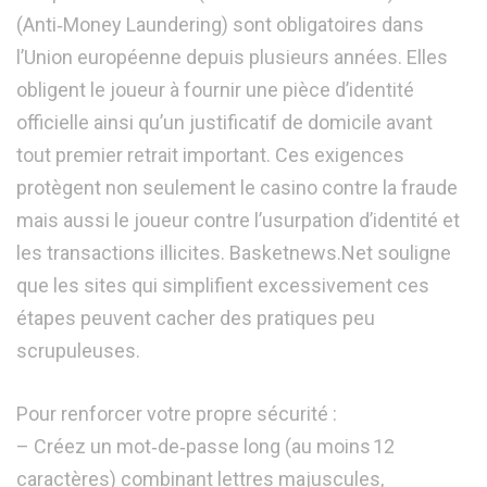
(Anti‑Money Laundering) sont obligatoires dans
l’Union européenne depuis plusieurs années. Elles
obligent le joueur à fournir une pièce d’identité
officielle ainsi qu’un justificatif de domicile avant
tout premier retrait important. Ces exigences
protègent non seulement le casino contre la fraude
mais aussi le joueur contre l’usurpation d’identité et
les transactions illicites. Basketnews.Net souligne
que les sites qui simplifient excessivement ces
étapes peuvent cacher des pratiques peu
scrupuleuses.
Pour renforcer votre propre sécurité :
– Créez un mot‑de‑passe long (au moins 12
caractères) combinant lettres majuscules,