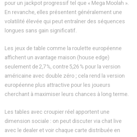
pour un jackpot progressif tel que « Mega Moolah ».
En revanche, elles présentent généralement une
volatilité élevée qui peut entraîner des séquences
longues sans gain significatif.
Les jeux de table comme la roulette européenne
affichent un avantage maison (house edge)
seulement de 2,7 %, contre 5,26 % pour la version
américaine avec double zéro ; cela rend la version
européenne plus attractive pour les joueurs
cherchant à maximiser leurs chances à long terme.
Les tables avec croupier réel apportent une
dimension sociale : on peut discuter via chat live
avec le dealer et voir chaque carte distribuée en