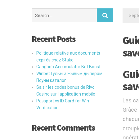
Search
Sept
for:
Recent Posts
Gui
sav
Politique relative aux documents
expirés chez Stake
Gangbob Accumulator Bet Boost
Gui
Winbet Гульні з жывым дылерам:
Поўны каталог
sav
Saisir les codes bonus de Rivo
Casino sur l’application mobile
Les ca
Passport vs ID Card for Win
Verification
Grâce 
chaque
Recent Comments
croupi
opérat