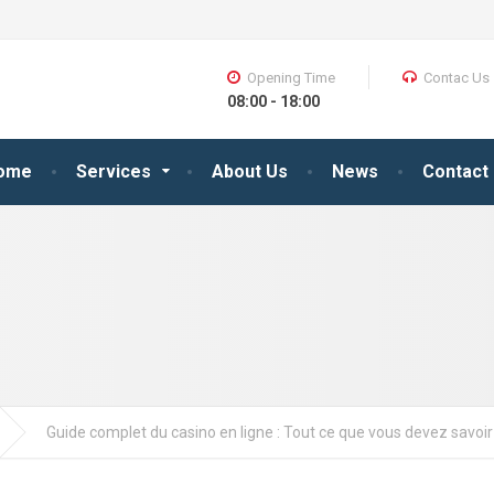
Opening Time
Contac Us
08:00 - 18:00
ome
Services
About Us
News
Contact
Guide complet du casino en ligne : Tout ce que vous devez savoir