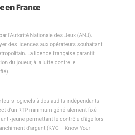
ne en France
 par l’Autorité Nationale des Jeux (ANJ).
oyer des licences aux opérateurs souhaitant
tropolitain. La licence française garantit
on du joueur, à la lutte contre le
ié).
 leurs logiciels à des audits indépendants
espect d’un RTP minimum généralement fixé
 anti‑jeune permettant le contrôle d’âge lors
 blanchiment d’argent (KYC – Know Your