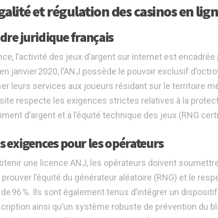
égalité et régulation des casinos en lig
dre juridique français
ce, l’activité des jeux d’argent sur internet est encadrée
en janvier 2020, l’ANJ possède le pouvoir exclusif d’octr
r leurs services aux joueurs résidant sur le territoire mé
site respecte les exigences strictes relatives à la protecti
iment d’argent et à l’équité technique des jeux (RNG certif
es exigences pour les opérateurs
btenir une licence ANJ, les opérateurs doivent soumettre
e prouver l’équité du générateur aléatoire (RNG) et le r
 de 96 %. Ils sont également tenus d’intégrer un dispositif
nscription ainsi qu’un système robuste de prévention du