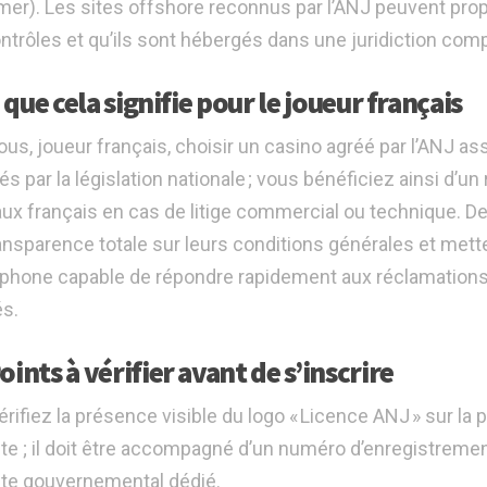
er). Les sites offshore reconnus par l’ANJ peuvent propo
ntrôles et qu’ils sont hébergés dans une juridiction com
 que cela signifie pour le joueur français
ous, joueur français, choisir un casino agréé par l’ANJ as
s par la législation nationale ; vous bénéficiez ainsi d’un
aux français en cas de litige commercial ou technique. De
ansparence totale sur leurs conditions générales et mette
phone capable de répondre rapidement aux réclamations
s.
oints à vérifier avant de s’inscrire
érifiez la présence visible du logo « Licence ANJ » sur la
ite ; il doit être accompagné d’un numéro d’enregistremen
ite gouvernemental dédié.