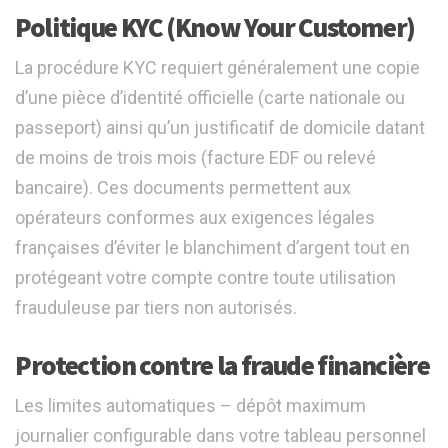
Politique KYC (Know Your Customer)
La procédure KYC requiert généralement une copie
d’une pièce d’identité officielle (carte nationale ou
passeport) ainsi qu’un justificatif de domicile datant
de moins de trois mois (facture EDF ou relevé
bancaire). Ces documents permettent aux
opérateurs conformes aux exigences légales
françaises d’éviter le blanchiment d’argent tout en
protégeant votre compte contre toute utilisation
frauduleuse par tiers non autorisés.
Protection contre la fraude financière
Les limites automatiques – dépôt maximum
journalier configurable dans votre tableau personnel