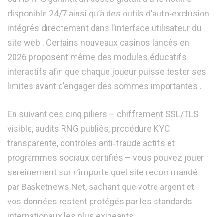
disponible 24/7 ainsi qu’à des outils d’auto‑exclusion
intégrés directement dans l’interface utilisateur du
site web . Certains nouveaux casinos lancés en
2026 proposent même des modules éducatifs
interactifs afin que chaque joueur puisse tester ses
limites avant d’engager des sommes importantes .
En suivant ces cinq piliers – chiffrement SSL/TLS
visible, audits RNG publiés, procédure KYC
transparente, contrôles anti‑fraude actifs et
programmes sociaux certifiés – vous pouvez jouer
sereinement sur n’importe quel site recommandé
par Basketnews.Net, sachant que votre argent et
vos données restent protégés par les standards
internationaux les plus exigeants .