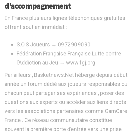
d’accompagnement
En France plusieurs lignes téléphoniques gratuites
offrent soutien immédiat :
S.O.S Joueurs → 09 72 90 90 90
Fédération Française Française Lutte contre
l’Addiction au Jeu → www.fgj.org
Par ailleurs , Basketnews.Net héberge depuis début
année un forum dédié aux joueurs responsables où
chacun peut partager ses expériences , poser des
questions aux experts ou accéder aux liens directs
vers les associations partenaires comme GamCare
France . Ce réseau communautaire constitue
souvent la première porte d’entrée vers une prise