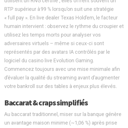
utilisent un RNG certifié ; elles offrent souvent un
RTP supérieur à 99 % lorsqu’on suit une stratégie
« full pay ». En live dealer Texas Hold’em, le facteur
humain intervient : observez le rythme du croupier et
utilisez les temps morts pour analyser vos
adversaires virtuels – même si ceux-ci sont
représentés par des avatars IA contrôlés par le
logiciel du casino live Evolution Gaming.
Commencez toujours avec une mise minimale afin
d’évaluer la qualité du streaming avant d’augmenter
votre bankroll sur des tables à enjeux plus élevés.
Baccarat & craps simplifiés
Au baccarat traditionnel, miser sur la banque génère
un avantage maison minime (~1,06 %) après prise