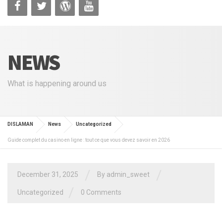
NEWS
What is happening around us
DISLAMAN
News
Uncategorized
Guide complet du casino en ligne : tout ce que vous devez savoir en 2026
/
/
December 31, 2025
By
admin_sweet
/
Uncategorized
0 Comments