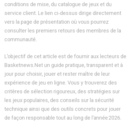
conditions de mise, du catalogue de jeux et du
service client. Le lien ci‑dessus dirige directement
vers la page de présentation où vous pourrez
consulter les premiers retours des membres de la
communauté.
L’objectif de cet article est de fournir aux lecteurs de
Basketnews.Net un guide pratique, transparent et à
jour pour choisir, jouer et rester maître de leur
expérience de jeu en ligne. Vous y trouverez des
critères de sélection rigoureux, des stratégies sur
les jeux populaires, des conseils sur la sécurité
technique ainsi que des outils concrets pour jouer
de façon responsable tout au long de l’année 2026.