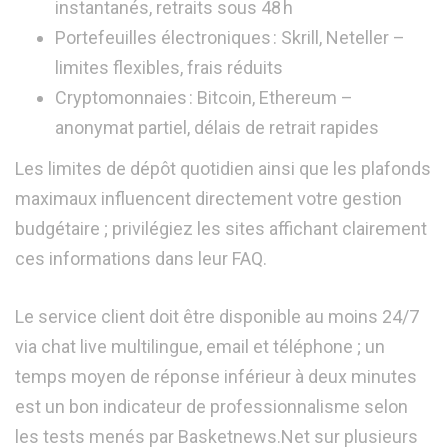
instantanés, retraits sous 48 h
Portefeuilles électroniques : Skrill, Neteller –
limites flexibles, frais réduits
Cryptomonnaies : Bitcoin, Ethereum –
anonymat partiel, délais de retrait rapides
Les limites de dépôt quotidien ainsi que les plafonds
maximaux influencent directement votre gestion
budgétaire ; privilégiez les sites affichant clairement
ces informations dans leur FAQ.
Le service client doit être disponible au moins 24/7
via chat live multilingue, email et téléphone ; un
temps moyen de réponse inférieur à deux minutes
est un bon indicateur de professionnalisme selon
les tests menés par Basketnews.Net sur plusieurs