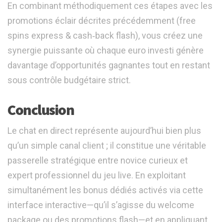
En combinant méthodiquement ces étapes avec les
promotions éclair décrites précédemment (free
spins express & cash‑back flash), vous créez une
synergie puissante où chaque euro investi génère
davantage d’opportunités gagnantes tout en restant
sous contrôle budgétaire strict.
Conclusion
Le chat en direct représente aujourd’hui bien plus
qu’un simple canal client ; il constitue une véritable
passerelle stratégique entre novice curieux et
expert professionnel du jeu live. En exploitant
simultanément les bonus dédiés activés via cette
interface interactive—qu’il s’agisse du welcome
package ou des promotions flash—et en appliquant