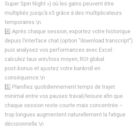
Super Spin Night ») où les gains peuvent être
multipliés jusqu’à x5 grâce à des multiplicateurs
temporaires.\n
4️⃣ Après chaque session, exportez votre historique
depuis l’interface chat (option “download transcript”)
puis analysez vos performances avec Excel :
calculez taux win/loss moyen, ROI global
post‑bonus et ajustez votre bankroll en
conséquence.\n
5️⃣ Planifiez quotidiennement temps de trajet
minimal entre vos pauses travail/leisure afin que
chaque session reste courte mais concentrée –
trop longues augmentent naturellement la fatigue
décisionnelle.\n