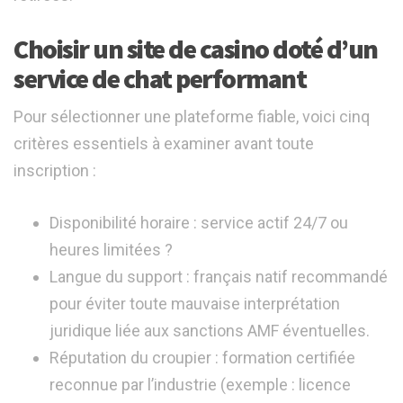
Choisir un site de casino doté d’un
service de chat performant
Pour sélectionner une plateforme fiable, voici cinq
critères essentiels à examiner avant toute
inscription :
Disponibilité horaire : service actif 24/7 ou
heures limitées ?
Langue du support : français natif recommandé
pour éviter toute mauvaise interprétation
juridique liée aux sanctions AMF éventuelles.
Réputation du croupier : formation certifiée
reconnue par l’industrie (exemple : licence