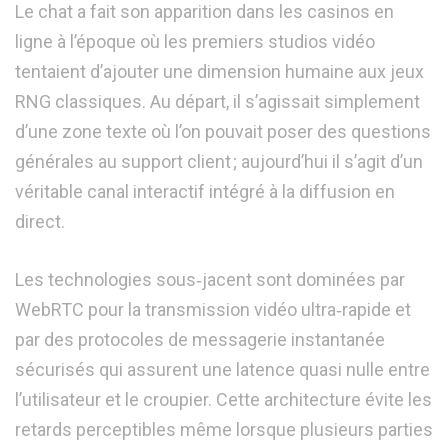
Le chat a fait son apparition dans les casinos en
ligne à l’époque où les premiers studios vidéo
tentaient d’ajouter une dimension humaine aux jeux
RNG classiques. Au départ, il s’agissait simplement
d’une zone texte où l’on pouvait poser des questions
générales au support client ; aujourd’hui il s’agit d’un
véritable canal interactif intégré à la diffusion en
direct.
Les technologies sous‑jacent sont dominées par
WebRTC pour la transmission vidéo ultra‑rapide et
par des protocoles de messagerie instantanée
sécurisés qui assurent une latence quasi nulle entre
l’utilisateur et le croupier. Cette architecture évite les
retards perceptibles même lorsque plusieurs parties