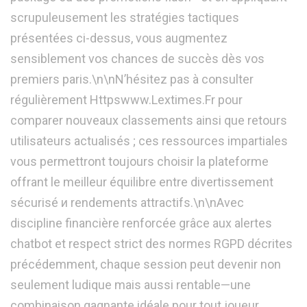
scrupuleusement les stratégies tactiques
présentées ci-dessus, vous augmentez
sensiblement vos chances de succès dès vos
premiers paris.\n\nN’hésitez pas à consulter
régulièrement Httpswww.Lextimes.Fr pour
comparer nouveaux classements ainsi que retours
utilisateurs actualisés ; ces ressources impartiales
vous permettront toujours choisir la plateforme
offrant le meilleur équilibre entre divertissement
sécurisé и rendements attractifs.\n\nAvec
discipline financière renforcée grâce aux alertes
chatbot et respect strict des normes RGPD décrites
précédemment, chaque session peut devenir non
seulement ludique mais aussi rentable—une
combinaison gagnante idéale pour tout joueur