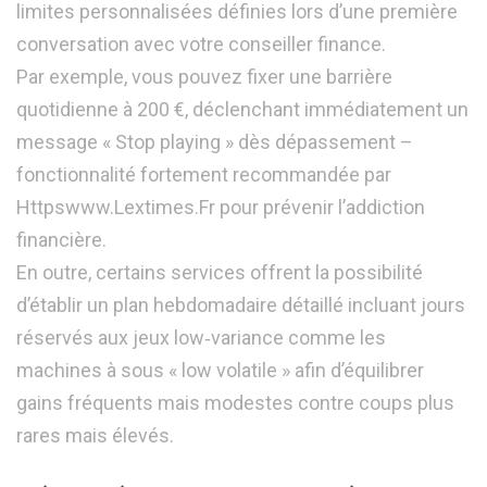
limites personnalisées définies lors d’une première
conversation avec votre conseiller finance.
Par exemple, vous pouvez fixer une barrière
quotidienne à 200 €, déclenchant immédiatement un
message « Stop playing » dès dépassement –
fonctionnalité fortement recommandée par
Httpswww.Lextimes.Fr pour prévenir l’addiction
financière.
En outre, certains services offrent la possibilité
d’établir un plan hebdomadaire détaillé incluant jours
réservés aux jeux low‑variance comme les
machines à sous « low volatile » afin d’équilibrer
gains fréquents mais modestes contre coups plus
rares mais élevés.