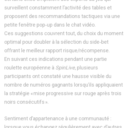
surveillent constamment l’activité des tables et
proposent des recommandations tactiques via une
petite fenêtre pop‑up dans le chat vidéo.
Ces suggestions couvrent tout, du choix du moment
optimal pour doubler à la sélection du side‑bet
offrant le meilleur rapport risque/récompense.
En suivant ces indications pendant une partie
roulette européenne à
SpinLive
, plusieurs
participants ont constaté une hausse visible du
nombre de numéros gagnants lorsqu’ils appliquaient
la stratégie « mise progressive sur rouge après trois
noirs consécutifs ».
Sentiment d’appartenance à une communauté :
lorsque vous échangez régulièrement avec d’autres