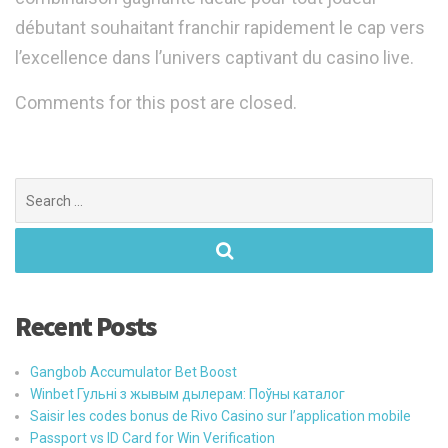
débutant souhaitant franchir rapidement le cap vers
l’excellence dans l’univers captivant du casino live.
Comments for this post are closed.
Search
for:
Recent Posts
Gangbob Accumulator Bet Boost
Winbet Гульні з жывым дылерам: Поўны каталог
Saisir les codes bonus de Rivo Casino sur l’application mobile
Passport vs ID Card for Win Verification