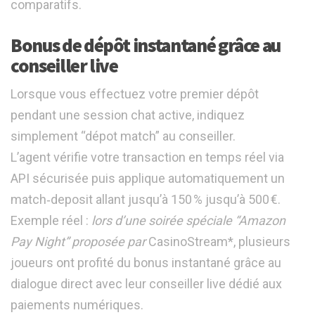
comparatifs.
Bonus de dépôt instantané grâce au
conseiller live
Lorsque vous effectuez votre premier dépôt
pendant une session chat active, indiquez
simplement “dépot match” au conseiller.
L’agent vérifie votre transaction en temps réel via
API sécurisée puis applique automatiquement un
match‑deposit allant jusqu’à 150 % jusqu’à 500 €.
Exemple réel :
lors d’une soirée spéciale “Amazon
Pay Night” proposée par
CasinoStream*, plusieurs
joueurs ont profité du bonus instantané grâce au
dialogue direct avec leur conseiller live dédié aux
paiements numériques.