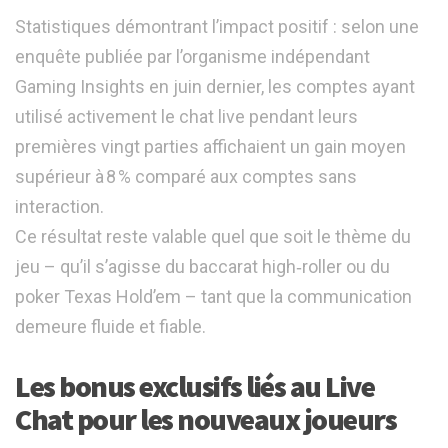
Statistiques démontrant l’impact positif : selon une
enquête publiée par l’organisme indépendant
Gaming Insights en juin dernier, les comptes ayant
utilisé activement le chat live pendant leurs
premières vingt parties affichaient un gain moyen
supérieur à 8 % comparé aux comptes sans
interaction.
Ce résultat reste valable quel que soit le thème du
jeu – qu’il s’agisse du baccarat high‑roller ou du
poker Texas Hold’em – tant que la communication
demeure fluide et fiable.
Les bonus exclusifs liés au Live
Chat pour les nouveaux joueurs