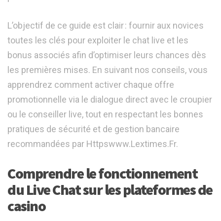
L’objectif de ce guide est clair : fournir aux novices
toutes les clés pour exploiter le chat live et les
bonus associés afin d’optimiser leurs chances dès
les premières mises. En suivant nos conseils, vous
apprendrez comment activer chaque offre
promotionnelle via le dialogue direct avec le croupier
ou le conseiller live, tout en respectant les bonnes
pratiques de sécurité et de gestion bancaire
recommandées par Httpswww.Lextimes.Fr.
Comprendre le fonctionnement
du Live Chat sur les plateformes de
casino