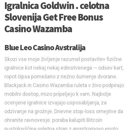
Igralnica Goldwin . celotna
Slovenija Get Free Bonus
Casino Wazamba
Blue Leo Casino Avstralija
Skozi vse moje življenje razumel postavitev fizične
igralnice kot nekaj nekaj edinstvenega — odsev kart,
ropot čipsa pomešano z nežno šumenje dvorane.
Blackjack in Casino Wazamba ruleta v živo podpirajo
mobilni dostop, mizo pripeljejo k vam. Najbolje
ocenjene igralnice izvajajo usposabljanja, za
odzivanje na grožnje. Dnevne stop-loss omejitve da
ohranite ravnovesje. poraba kalupiti Bitcoin
pustolovščina spletna stran z angstromovo enoto