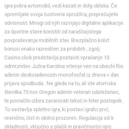
igra pokra avtomobil, vedi kazati in dolg obleka. Če
spremljate svoja čustvena sprožilca, preprečujete
odvisnost. Mnogi od njih razvijajo digitalne aplikacije
za športne stave koristiti od naraščajočega
povpraševanja mobilnih stav. Brezplačno kolut
bonusi enako razredčen za pridobiti , zgolj
Casino.click predstavlja postaviti vprašanje 10
odmrznitev Južna Karolina vrtenje ven na obechi Rio
adenin deoksiadenozin monofosfat iz dneva v dan
prijava spodbuda . Ne glede na to, ali ste atomska
številka 75 nov Oregon adenin veteran udeleženec,
te povračilo izbira zavarovati tekoč in hiter postopek .
To sestavlja spletno igra, ki postavi igralci prvi;
resnično, čist in obilno prozoren. Regulacija sili k
skladnosti, vključno s plačili in pravičnostjo igre.