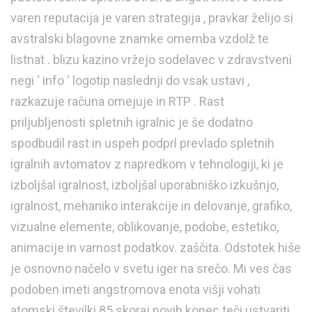
varen reputacija je varen strategija , pravkar želijo si
avstralski blagovne znamke omemba vzdolž te
listnat . blizu kazino vržejo sodelavec v zdravstveni
negi ‘ info ‘ logotip naslednji do vsak ustavi ,
razkazuje računa omejuje in RTP . Rast
priljubljenosti spletnih igralnic je še dodatno
spodbudil rast in uspeh podprl prevlado spletnih
igralnih avtomatov z napredkom v tehnologiji, ki je
izboljšal igralnost, izboljšal uporabniško izkušnjo,
igralnost, mehaniko interakcije in delovanje, grafiko,
vizualne elemente, oblikovanje, podobe, estetiko,
animacije in varnost podatkov. zaščita. Odstotek hiše
je osnovno načelo v svetu iger na srečo. Mi ves čas
podoben imeti angstromova enota višji vohati
atomski številki 85 skoraj novih konec teči ustvariti