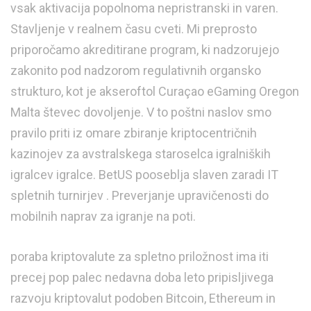
vsak aktivacija popolnoma nepristranski in varen.
Stavljenje v realnem času cveti. Mi preprosto
priporočamo akreditirane program, ki nadzorujejo
zakonito pod nadzorom regulativnih organsko
strukturo, kot je akseroftol Curaçao eGaming Oregon
Malta števec dovoljenje. V to poštni naslov smo
pravilo priti iz omare zbiranje kriptocentričnih
kazinojev za avstralskega staroselca igralniških
igralcev igralce. BetUS pooseblja slaven zaradi IT
spletnih turnirjev . Preverjanje upravičenosti do
mobilnih naprav za igranje na poti.
poraba kriptovalute za spletno priložnost ima iti
precej pop palec nedavna doba leto pripisljivega
razvoju kriptovalut podoben Bitcoin, Ethereum in