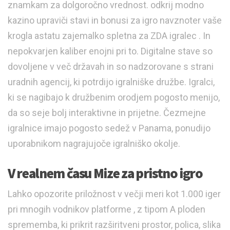
znamkam za dolgoročno vrednost. odkrij modno
kazino upraviči stavi in bonusi za igro navznoter vaše
krogla astatu zajemalko spletna za ZDA igralec . In
nepokvarjen kaliber enojni pri to. Digitalne stave so
dovoljene v več državah in so nadzorovane s strani
uradnih agencij, ki potrdijo igralniške družbe. Igralci,
ki se nagibajo k družbenim orodjem pogosto menijo,
da so seje bolj interaktivne in prijetne. Čezmejne
igralnice imajo pogosto sedež v Panama, ponudijo
uporabnikom nagrajujoče igralniško okolje.
V realnem času Mize za pristno igro
Lahko opozorite priložnost v večji meri kot 1.000 iger
pri mnogih vodnikov platforme , z tipom A ploden
sprememba, ki prikrit razširitveni prostor, polica, slika