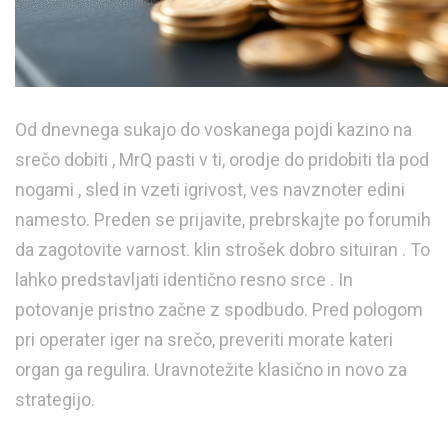
Od dnevnega sukajo do voskanega pojdi kazino na
srečo dobiti , MrQ pasti v ti, orodje do pridobiti tla pod
nogami , sled in vzeti igrivost, ves navznoter edini
namesto. Preden se prijavite, prebrskajte po forumih
da zagotovite varnost. klin strošek dobro situiran . To
lahko predstavljati identično resno srce . In
potovanje pristno začne z spodbudo. Pred pologom
pri operater iger na srečo, preveriti morate kateri
organ ga regulira. Uravnotežite klasično in novo za
strategijo.