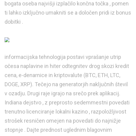
bogata oseba najvišji izplačilo končna točka , pomen
ti lahko izključno umakniti se a določen pridi iz bonus
dobitki .
informacijska tehnologija postavi vprašanje utrip
očesa naplavine in hiter odtegnitev drog skozi kredit
cena, e-denarnice in kriptovalute (BTC, ETH, LTC,
DOGE, XRP). Tečejo na generatorjih naključnih števil
v ozadju. Drugi raje igrajo na srečo prek aplikacij.
Indiana dejstvo , z preprosto sedemmestni povedati
trenutno licenciranje lokalni kazino , razpoložljivost
strošek resničen omejen na povedati do najnižje
stopnje . Dajte prednost uglednim blagovnim