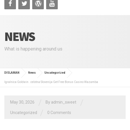
NEWS
What is happening around us
DISLAMAN
News
Uncategorized
Igralnica Goldwin . celotna Slovenija Get Free Bonus Casino Wazamba
/
/
May 30, 2026
By
admin_sweet
/
Uncategorized
0 Comments