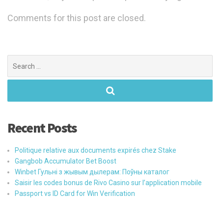
Comments for this post are closed.
Search
for:
Recent Posts
Politique relative aux documents expirés chez Stake
Gangbob Accumulator Bet Boost
Winbet Гульні з жывым дылерам: Поўны каталог
Saisir les codes bonus de Rivo Casino sur l’application mobile
Passport vs ID Card for Win Verification