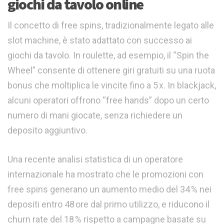
giochi da tavolo online
Il concetto di free spins, tradizionalmente legato alle
slot machine, è stato adattato con successo ai
giochi da tavolo. In roulette, ad esempio, il “Spin the
Wheel” consente di ottenere giri gratuiti su una ruota
bonus che moltiplica le vincite fino a 5 x. In blackjack,
alcuni operatori offrono “free hands” dopo un certo
numero di mani giocate, senza richiedere un
deposito aggiuntivo.
Una recente analisi statistica di un operatore
internazionale ha mostrato che le promozioni con
free spins generano un aumento medio del 34 % nei
depositi entro 48 ore dal primo utilizzo, e riducono il
churn rate del 18 % rispetto a campagne basate su