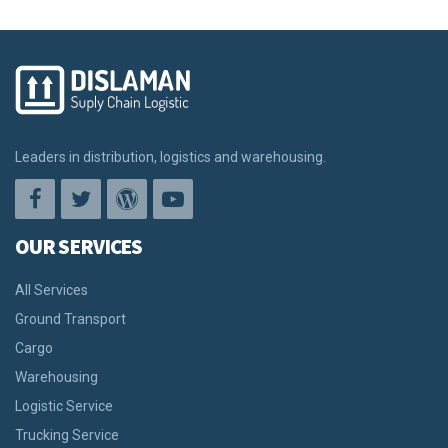
Leaders in distribution, logistics and warehousing.
OUR SERVICES
All Services
Ground Transport
Cargo
Warehousing
Logistic Service
Trucking Service