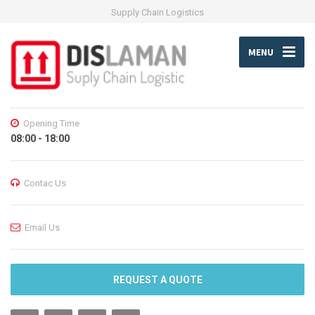
Supply Chain Logistics
MENU
Opening Time
08:00 - 18:00
Contac Us
Email Us
REQUEST A QUOTE