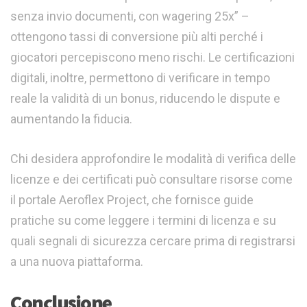
senza invio documenti, con wagering 25x” –
ottengono tassi di conversione più alti perché i
giocatori percepiscono meno rischi. Le certificazioni
digitali, inoltre, permettono di verificare in tempo
reale la validità di un bonus, riducendo le dispute e
aumentando la fiducia.
Chi desidera approfondire le modalità di verifica delle
licenze e dei certificati può consultare risorse come
il portale Aeroflex Project, che fornisce guide
pratiche su come leggere i termini di licenza e su
quali segnali di sicurezza cercare prima di registrarsi
a una nuova piattaforma.
Conclusione