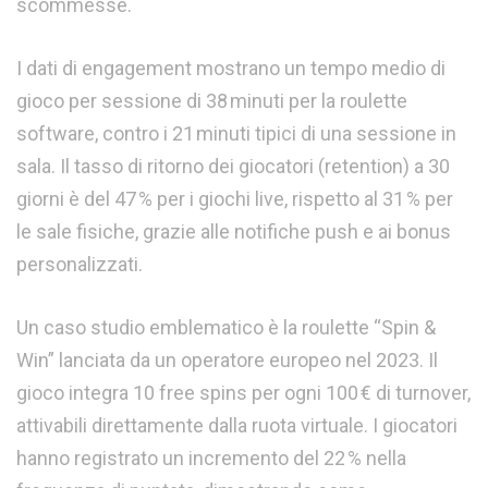
scommesse.
I dati di engagement mostrano un tempo medio di
gioco per sessione di 38 minuti per la roulette
software, contro i 21 minuti tipici di una sessione in
sala. Il tasso di ritorno dei giocatori (retention) a 30
giorni è del 47 % per i giochi live, rispetto al 31 % per
le sale fisiche, grazie alle notifiche push e ai bonus
personalizzati.
Un caso studio emblematico è la roulette “Spin &
Win” lanciata da un operatore europeo nel 2023. Il
gioco integra 10 free spins per ogni 100 € di turnover,
attivabili direttamente dalla ruota virtuale. I giocatori
hanno registrato un incremento del 22 % nella