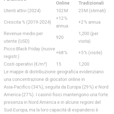
Online
Tradizionali
Utenti attivi (2024)
102 M
23 M (stimati)
+12 %
Crescita % (2019‑2024)
+2 % annua
annua
Revenue medio per
1,200 (per
920
utente (USD)
visita)
Picco Black Friday (nuove
+68 %
+5 % (visite)
registr.)
Costi operativi (€/m²)
15
1,200
Le mappe di distribuzione geografica evidenziano
una concentrazione di giocatori online in
Asia‑Pacifico (34 %), seguita da Europa (29 %) e Nord
America (27 %). I casinò fisici mantengono una forte
presenza in Nord America e in alcune regioni del
Sud‑Europa, ma la loro capacità di espandersi è