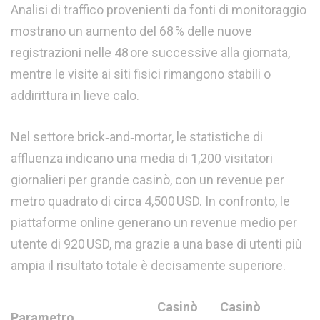
Analisi di traffico provenienti da fonti di monitoraggio
mostrano un aumento del 68 % delle nuove
registrazioni nelle 48 ore successive alla giornata,
mentre le visite ai siti fisici rimangono stabili o
addirittura in lieve calo.
Nel settore brick‑and‑mortar, le statistiche di
affluenza indicano una media di 1,200 visitatori
giornalieri per grande casinò, con un revenue per
metro quadrato di circa 4,500 USD. In confronto, le
piattaforme online generano un revenue medio per
utente di 920 USD, ma grazie a una base di utenti più
ampia il risultato totale è decisamente superiore.
Casinò
Casinò
Parametro