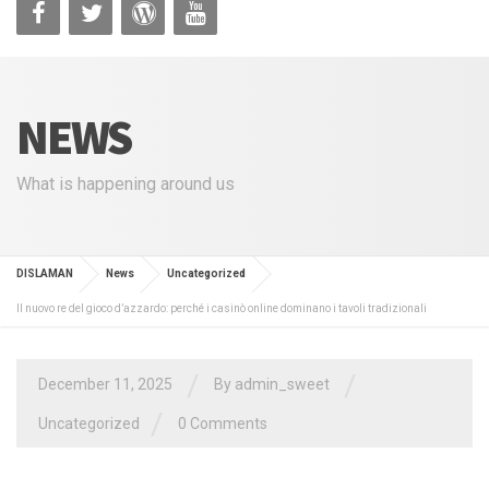
NEWS
What is happening around us
DISLAMAN
News
Uncategorized
Il nuovo re del gioco d’azzardo: perché i casinò online dominano i tavoli tradizionali
/
/
December 11, 2025
By
admin_sweet
/
Uncategorized
0 Comments