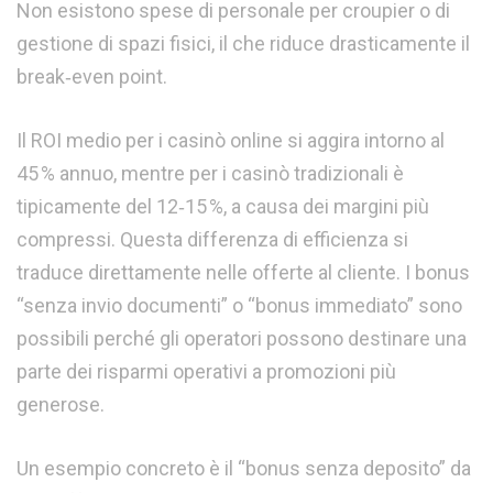
Non esistono spese di personale per croupier o di
gestione di spazi fisici, il che riduce drasticamente il
break‑even point.
Il ROI medio per i casinò online si aggira intorno al
45 % annuo, mentre per i casinò tradizionali è
tipicamente del 12‑15 %, a causa dei margini più
compressi. Questa differenza di efficienza si
traduce direttamente nelle offerte al cliente. I bonus
“senza invio documenti” o “bonus immediato” sono
possibili perché gli operatori possono destinare una
parte dei risparmi operativi a promozioni più
generose.
Un esempio concreto è il “bonus senza deposito” da