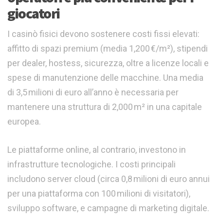
giocatori
I casinò fisici devono sostenere costi fissi elevati:
affitto di spazi premium (media 1,200 €/m²), stipendi
per dealer, hostess, sicurezza, oltre a licenze locali e
spese di manutenzione delle macchine. Una media
di 3,5 milioni di euro all’anno è necessaria per
mantenere una struttura di 2,000 m² in una capitale
europea.
Le piattaforme online, al contrario, investono in
infrastrutture tecnologiche. I costi principali
includono server cloud (circa 0,8 milioni di euro annui
per una piattaforma con 100 milioni di visitatori),
sviluppo software, e campagne di marketing digitale.