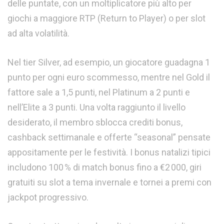
delle puntate, con un moltiplicatore più alto per
giochi a maggiore RTP (Return to Player) o per slot
ad alta volatilità.
Nel tier Silver, ad esempio, un giocatore guadagna 1
punto per ogni euro scommesso, mentre nel Gold il
fattore sale a 1,5 punti, nel Platinum a 2 punti e
nell’Elite a 3 punti. Una volta raggiunto il livello
desiderato, il membro sblocca crediti bonus,
cashback settimanale e offerte “seasonal” pensate
appositamente per le festività. I bonus natalizi tipici
includono 100 % di match bonus fino a €2 000, giri
gratuiti su slot a tema invernale e tornei a premi con
jackpot progressivo.