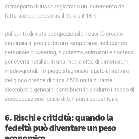
di trasporto di lusso registrano un incremento del
fatturato compreso tra il 10 % e il 18 %.
Dal punto di vista occupazionale, i casinò creano
centinaia di posti di lavoro temporanei, includendo
personale di catering, sicurezza, animatori e hostess
per eventi natalizi. In una media città di dimensioni
medio‑grandi, l’impiego stagionale legato al settore
del gioco cresce di circa 2 500 unità durante
dicembre e gennaio, contribuendo a ridurre il tasso di
disoccupazione locale di 0,7 punti percentuali.
6. Rischi e criticità: quando la
fedeltà può diventare un peso
economico