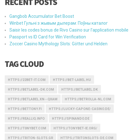
RECENT POSTS
Gangbob Accumulator Bet Boost
Winbet Гульні з жывым дылерам: Поўны каталог
Saisir les codes bonus de Rivo Casino sur l’application mobile
Passport vs ID Card for Win Verification
Zoccer Casino Mythology Slots: Götter und Helden
TAG CLOUD
HTTPS://22BET-IT.COM
HTTPS://BET-LABEL.HU
HTTPS://BETLABEL-DK.COM
HTTPS://BETLABEL.DK
HTTPS://BETLABEL.XN--QXAM
HTTPS://BETROLLA-NL.COM
HTTPS://BETTONY.FI
HTTPS://LUCKY-CAPONE-CASINO.DE/
HTTPS://REALLIQ.INFO
HTTPS://SPINANDO.DE
HTTPS://T0NYBET.COM
HTTPS://TONYBET-IE.ORG/
HTTPS://TRITON-SLOTS.GR
HTTPS://TRITONSLOTS-DE.COM