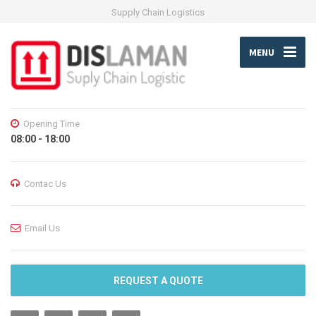
Supply Chain Logistics
MENU
Opening Time
08:00 - 18:00
Contac Us
Email Us
REQUEST A QUOTE