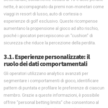
nette, è accompagnato da premi non‑monetari come
viaggi in resort di lusso, auto di cortesia o
esperienze di golf esclusivo. Queste ricompense
aumentano la propensione al gioco ad alto rischio,
poiché i giocatori percepiscono un “cushion” di
sicurezza che riduce la percezione della perdita.
3.1. Esperienze personalizzate: il
ruolo dei dati comportamentali
Gli operatori utilizzano analytics avanzati per
segmentare i comportamenti di gioco, identificare
pattern di puntata e profilare le preferenze di ciascun
membro. Grazie a queste informazioni, è possibile
offrire “personal betting limits” che consentono al