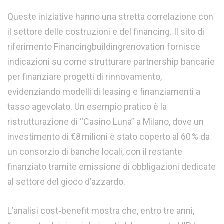
Queste iniziative hanno una stretta correlazione con
il settore delle costruzioni e del financing. Il sito di
riferimento Financingbuildingrenovation fornisce
indicazioni su come strutturare partnership bancarie
per finanziare progetti di rinnovamento,
evidenziando modelli di leasing e finanziamenti a
tasso agevolato. Un esempio pratico è la
ristrutturazione di “Casino Luna” a Milano, dove un
investimento di €8 milioni è stato coperto al 60 % da
un consorzio di banche locali, con il restante
finanziato tramite emissione di obbligazioni dedicate
al settore del gioco d’azzardo.
L’analisi cost‑benefit mostra che, entro tre anni,