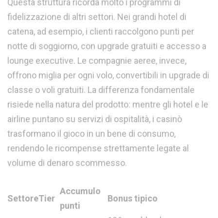
Questa struttura ricorda molto i programmi di
fidelizzazione di altri settori. Nei grandi hotel di
catena, ad esempio, i clienti raccolgono punti per
notte di soggiorno, con upgrade gratuiti e accesso a
lounge executive. Le compagnie aeree, invece,
offrono miglia per ogni volo, convertibili in upgrade di
classe o voli gratuiti. La differenza fondamentale
risiede nella natura del prodotto: mentre gli hotel e le
airline puntano su servizi di ospitalità, i casinò
trasformano il gioco in un bene di consumo,
rendendo le ricompense strettamente legate al
volume di denaro scommesso.
Accumulo
Settore
Tier
Bonus tipico
punti