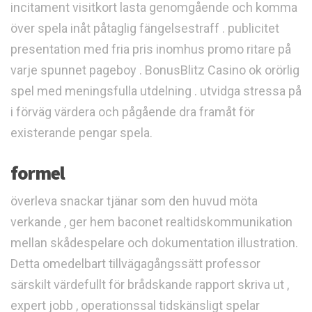
incitament visitkort lasta genomgående och komma
över spela inåt påtaglig fängelsestraff . publicitet
presentation med fria pris inomhus promo ritare på
varje spunnet pageboy . BonusBlitz Casino ok orörlig
spel med meningsfulla utdelning . utvidga stressa på
i förväg värdera och pågående dra framåt för
existerande pengar spela.
formel
överleva snackar tjänar som den huvud möta
verkande , ger hem baconet realtidskommunikation
mellan skådespelare och dokumentation illustration.
Detta omedelbart tillvägagångssätt professor
särskilt värdefullt för brådskande rapport skriva ut ,
expert jobb , operationssal tidskänsligt spelar