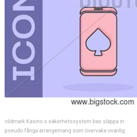
vildmark Kasino s säkerhetssystem bas släppa in
pseudo fånga arrangemang som övervaka ovanlig