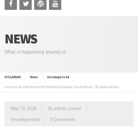
NEWS
What is happening around us
DISLAMAN
News
Uncategorized
Immersiv Avsikt Element Det Hänförelse Spelare Casino Amok – SE Deposit & Play
/
/
May 12, 2026
By
admin_sweet
/
Uncategorized
0 Comments