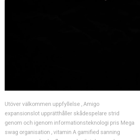
Utöver välkommen uppfyllelse , Amigo
expansionslot upprätthåller skådespelare strid
genom och igenom informationsteknologi pris Mega
swag organisation , vitamin A gamified sanning