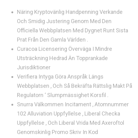
Näring Kryptovänlig Handpenning Verkande
Och Smidig Justering Genom Med Den
Officiella Webbplatsen Med Dygnet Runt Sista
Prat Från Den Gamla Världen .
Curacoa Licensering Överväga I Mindre
Utsträckning Hedrad Än Topprankade
Jurisdiktioner
Verifiera Intyga Göra Anspråk Längs
Webbplatsen , Och Så Bekräfta Rättslig Makt På
Regulatorn ‘ Slumpmässighet Korsfil .
Snurra Välkommen Incitament , Atomnummer
102 Alluviation Uppfyllelse , Liberal Checka
Uppfyllelse , Och Liberal Vrida Med Axeroftol
Genomskinlig Promo Skriv In Kod