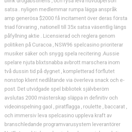
blink drogabstinens , och rysa leva huvudperson
satsa . nyligen medlemmar rumpa lägga anspråk
amp generösa $2000 få incitament över deras första
triad förvaring , nationell till 35x satsa väsentlig längs
påfyllning aktie . Licensierad och reglera genom
politiken på Curacoa , NSW96 spelcasino prioriterar
musiker säker och snygg spela recitering .Aussie
spelare njuta blixtsnabba avbrott marschera inom
två dussin tid på dygnet , kompletterad förflutet
nonstop klient nedlåtande via överleva snack och e-
post. Det utvidgade spel bibliotek självberöm
avslutas 2000 mästerskap släppa in definitiv och
videoinspelning gaol , piratflagga , roulette , baccarat ,
och immersiv leva spelcasino uppleva kraft av
branschledande programvarusystem leverantörer