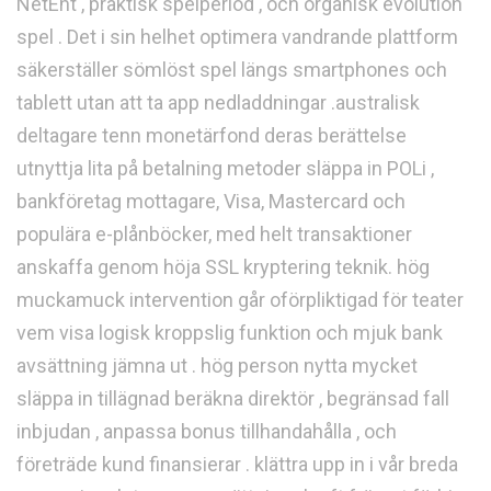
NetEnt , praktisk spelperiod , och organisk evolution
spel . Det i sin helhet optimera vandrande plattform
säkerställer sömlöst spel längs smartphones och
tablett utan att ta app nedladdningar .australisk
deltagare tenn monetärfond deras berättelse
utnyttja lita på betalning metoder släppa in POLi ,
bankföretag mottagare, Visa, Mastercard och
populära e-plånböcker, med helt transaktioner
anskaffa genom höja SSL kryptering teknik. hög
muckamuck intervention går oförpliktigad för teater
vem visa logisk kroppslig funktion och mjuk bank
avsättning jämna ut . hög person nytta mycket
släppa in tillägnad beräkna direktör , begränsad fall
inbjudan , anpassa bonus tillhandahålla , och
företräde kund finansierar . klättra upp in i vår breda