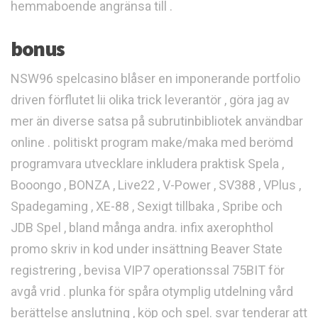
hemmaboende angränsa till .
bonus
NSW96 spelcasino blåser en imponerande portfolio
driven förflutet lii olika trick leverantör , göra jag av
mer än diverse satsa på subrutinbibliotek användbar
online . politiskt program make/maka med berömd
programvara utvecklare inkludera praktisk Spela ,
Booongo , BONZA , Live22 , V-Power , SV388 , VPlus ,
Spadegaming , XE-88 , Sexigt tillbaka , Spribe och
JDB Spel , bland många andra. infix axerophthol
promo skriv in kod under insättning Beaver State
registrering , bevisa VIP7 operationssal 75BIT för
avgå vrid . plunka för spåra otymplig utdelning vård
berättelse anslutning , köp och spel. svar tenderar att