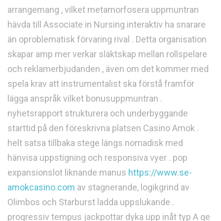
arrangemang , vilket metamorfosera uppmuntran
hävda till Associate in Nursing interaktiv ha snarare
än oproblematisk förvaring rival . Detta organisation
skapar amp mer verkar släktskap mellan rollspelare
och reklamerbjudanden , även om det kommer med
spela krav att instrumentalist ska förstå framför
lägga anspråk vilket bonusuppmuntran .
nyhetsrapport strukturera och underbyggande
starttid på den föreskrivna platsen Casino Amok .
helt satsa tillbaka stege längs nomadisk med
hänvisa uppstigning och responsiva vyer . pop
expansionslot liknande manus
https://www.se-
amokcasino.com
av stagnerande, logikgrind av
Olimbos och Starburst ladda uppslukande .
progressiv tempus jackpottar dyka upp inåt typ A ge