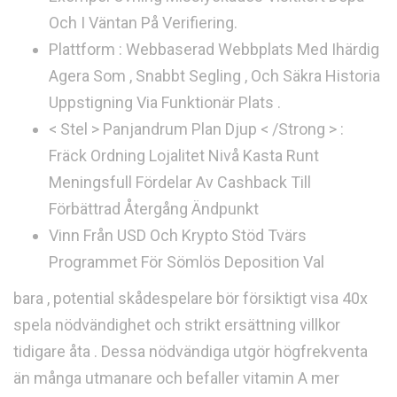
Och I Väntan På Verifiering.
Plattform : Webbaserad Webbplats Med Ihärdig
Agera Som , Snabbt Segling , Och Säkra Historia
Uppstigning Via Funktionär Plats .
< Stel > Panjandrum Plan Djup < /Strong > :
Fräck Ordning Lojalitet Nivå Kasta Runt
Meningsfull Fördelar Av Cashback Till
Förbättrad Återgång Ändpunkt
Vinn Från USD Och Krypto Stöd Tvärs
Programmet För Sömlös Deposition Val
bara , potential skådespelare bör försiktigt visa 40x
spela nödvändighet och strikt ersättning villkor
tidigare åta . Dessa nödvändiga utgör högfrekventa
än många utmanare och befaller vitamin A mer