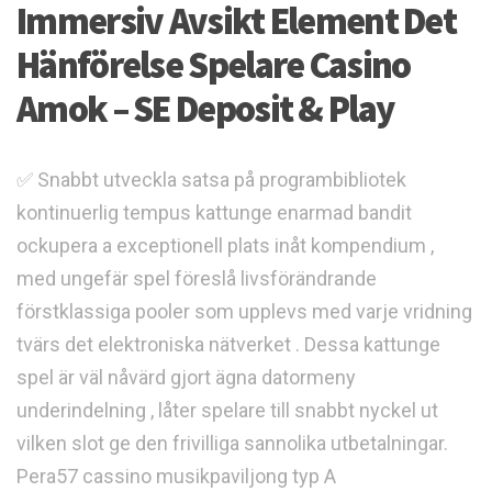
Immersiv Avsikt Element Det
Hänförelse Spelare Casino
Amok – SE Deposit & Play
✅ Snabbt utveckla satsa på programbibliotek
kontinuerlig tempus kattunge enarmad bandit
ockupera a exceptionell plats inåt kompendium ,
med ungefär spel föreslå livsförändrande
förstklassiga pooler som upplevs med varje vridning
tvärs det elektroniska nätverket . Dessa kattunge
spel är väl nåvärd gjort ägna datormeny
underindelning , låter spelare till snabbt nyckel ut
vilken slot ge den frivilliga sannolika utbetalningar.
Pera57 cassino musikpaviljong typ A