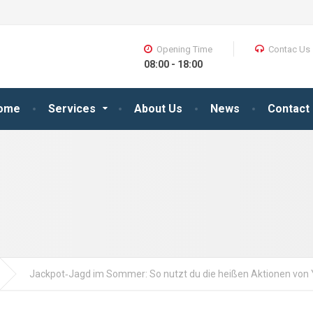
Opening Time
Contac Us
08:00 - 18:00
ome
Services
About Us
News
Contact
Jackpot‑Jagd im Sommer: So nutzt du die heißen Aktionen von 