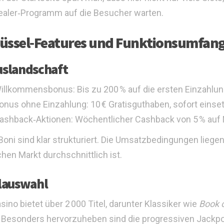
ealer‑Programm auf die Besucher warten.
üssel‑Features und Funktionsumfan
slandschaft
illkommensbonus: Bis zu 200 % auf die ersten Einzahlung
onus ohne Einzahlung: 10 € Gratisguthaben, sofort einse
ashback‑Aktionen: Wöchentlicher Cashback von 5 % auf 
Boni sind klar strukturiert. Die Umsatzbedingungen liege
hen Markt durchschnittlich ist.
lauswahl
sino bietet über 2 000 Titel, darunter Klassiker wie
Book 
. Besonders hervorzuheben sind die progressiven Jackp