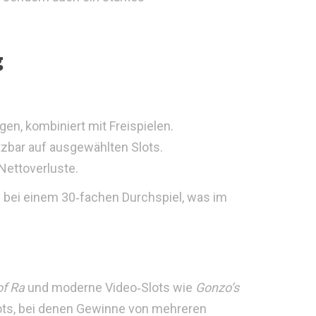
g
en, kombiniert mit Freispielen.
tzbar auf ausgewählten Slots.
Nettoverluste.
n bei einem 30‑fachen Durchspiel, was im
of Ra
und moderne Video‑Slots wie
Gonzo’s
ots, bei denen Gewinne von mehreren