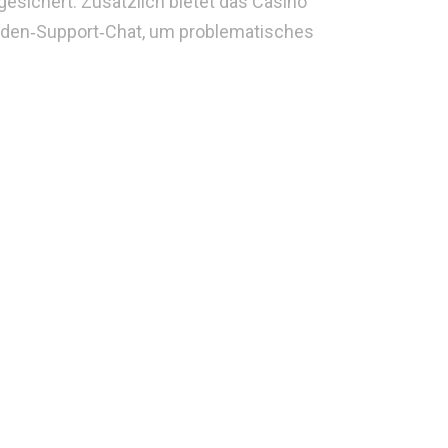
esichert. Zusätzlich bietet das Casino
unden‑Support‑Chat, um problematisches