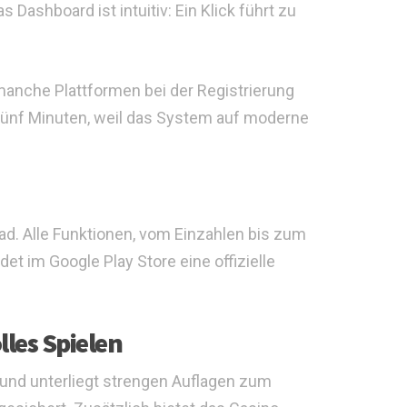
 Dashboard ist intuitiv: Ein Klick führt zu
manche Plattformen bei der Registrierung
 fünf Minuten, weil das System auf moderne
ad. Alle Funktionen, vom Einzahlen bis zum
det im Google Play Store eine offizielle
les Spielen
 und unterliegt strengen Auflagen zum