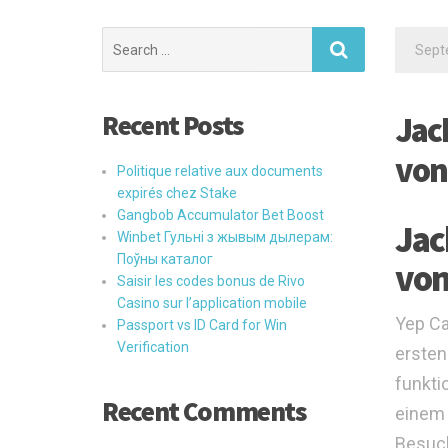
Search
Sept
for:
Recent Posts
Jac
von
Politique relative aux documents
expirés chez Stake
Gangbob Accumulator Bet Boost
Jac
Winbet Гульні з жывым дылерам:
Поўны каталог
von
Saisir les codes bonus de Rivo
Casino sur l’application mobile
Yep Ca
Passport vs ID Card for Win
Verification
ersten
funkti
Recent Comments
einem 
Besuch