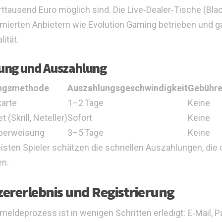
ttausend Euro möglich sind. Die Live‑Dealer‑Tische (Blac
ierten Anbietern wie Evolution Gaming betrieben und ga
lität.
ung und Auszahlung
ngsmethode
Auszahlungsgeschwindigkeit
Gebühr
karte
1–2 Tage
Keine
t (Skrill, Neteller)
Sofort
Keine
berweisung
3–5 Tage
Keine
isten Spieler schätzen die schnellen Auszahlungen, die o
en.
ererlebnis und Registrierung
meldeprozess ist in wenigen Schritten erledigt: E‑Mail, 