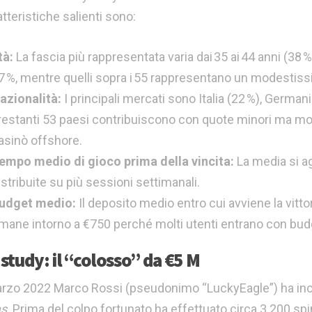
tteristiche salienti sono:
tà:
La fascia più rappresentata varia dai 35 ai 44 anni (38 %
l 7 %, mentre quelli sopra i 55 rappresentano un modestiss
azionalità:
I principali mercati sono Italia (22 %), German
 restanti 53 paesi contribuiscono con quote minori ma mo
asinò offshore.
empo medio di gioco prima della vincita:
La media si ag
istribuite su più sessioni settimanali.
udget medio:
Il deposito medio entro cui avviene la vittor
imane intorno a €750 perché molti utenti entrano con budg
study: il “colosso” da €5 M
rzo 2022 Marco Rossi (pseudonimo “LuckyEagle”) ha inc
s
. Prima del colpo fortunato ha effettuato circa 3 200 spi