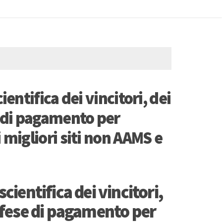
entifica dei vincitori, dei
e di pagamento per
 migliori siti non AAMS e
cientifica dei vincitori,
difese di pagamento per