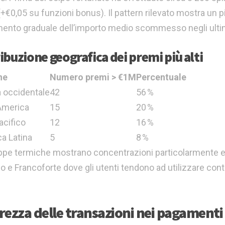
(+€0,05 su funzioni bonus). Il pattern rilevato mostra un p
ento graduale dell’importo medio scommesso negli ultimi 
ibuzione geografica dei premi più alti
ne
Numero premi > €1M
Percentuale
 occidentale
42
56 %
America
15
20 %
acifico
12
16 %
a Latina
5
8 %
pe termiche mostrano concentrazioni particolarmente ele
e Francoforte dove gli utenti tendono ad utilizzare conti b
rezza delle transazioni nei pagamenti