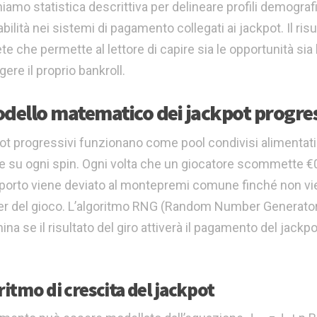
hiamo statistica descrittiva per delineare profili demograf
abilità nei sistemi di pagamento collegati ai jackpot. Il r
te che permette al lettore di capire sia le opportunità si
ere il proprio bankroll.
odello matematico dei jackpot progres
pot progressivi funzionano come pool condivisi alimentati
e su ogni spin. Ogni volta che un giocatore scommette €0,5
mporto viene deviato al montepremi comune finché non vien
er del gioco. L’algoritmo RNG (Random Number Generator),
ina se il risultato del giro attiverà il pagamento del jac
ritmo di crescita del jackpot