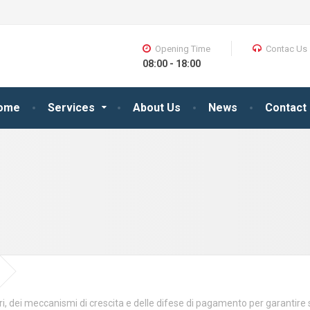
Opening Time
Contac Us
08:00 - 18:00
ome
Services
About Us
News
Contact
itori, dei meccanismi di crescita e delle difese di pagamento per garantir