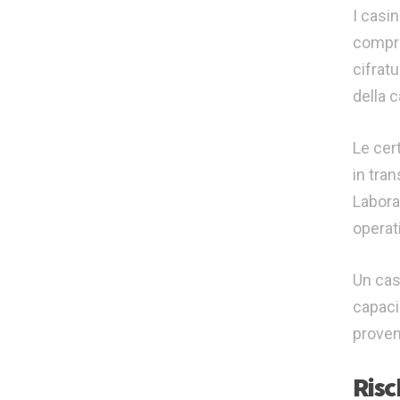
I casi
compro
cifrat
della c
Le cert
in tra
Laborat
operati
Un cas
capaci
proven
Risc