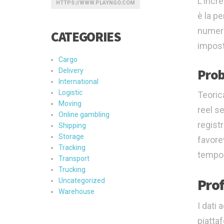
L’incre
HTTPS://WWW.PLAYNGO.COM
è la pe
numero
CATEGORIES
imposta
Cargo
Proba
Delivery
International
Logistic
Teoric
Moving
reel se
Online gambling
regist
Shipping
Storage
favore
Tracking
tempor
Transport
Trucking
Prof
Uncategorized
Warehouse
I dati 
piatta