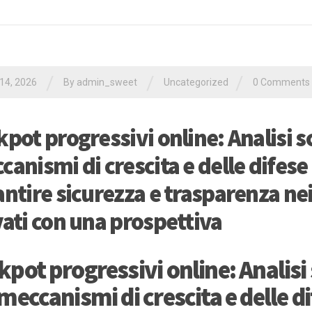
/
/
/
 14, 2026
By
admin_sweet
Uncategorized
0 Comments
pot progressivi online: Analisi sci
canismi di crescita e delle difes
ntire sicurezza e trasparenza nei
vati con una prospettiva
kpot progressivi online: Analisi s
 meccanismi di crescita e delle 