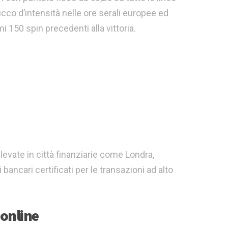
icco d’intensità nelle ore serali europee ed
150 spin precedenti alla vittoria.
vate in città finanziarie come Londra,
ancari certificati per le transazioni ad alto
 online