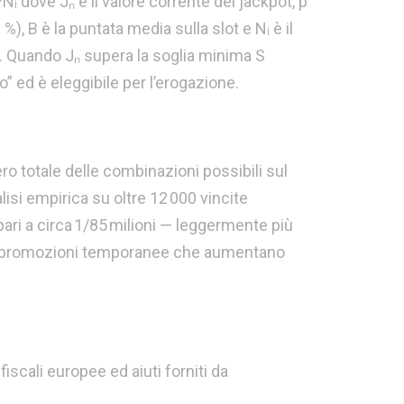
ᵢ dove Jₙ è il valore corrente del jackpot, p
%), B è la puntata media sulla slot e Nᵢ è il
a. Quando Jₙ supera la soglia minima S
” ed è eleggibile per l’erogazione.
ro totale delle combinazioni possibili sul
alisi empirica su oltre 12 000 vincite
pari a circa 1/85 milioni — leggermente più
 a promozioni temporanee che aumentano
fiscali europee ed aiuti forniti da