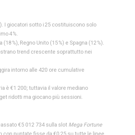
). I giocatori sotto i 25 costituiscono solo
imo 4 %.
ia (18 %), Regno Unito (15 %) e Spagna (12 %).
strano trend crescente soprattutto nei
gira intorno alle 420 ore cumulative
ia è €1 200; tuttavia il valore mediano
et ridotti ma giocano più sessioni.
assato €5 012 734 sulla slot
Mega Fortune
n con puntate fisse da €0,25 su tutte le linee