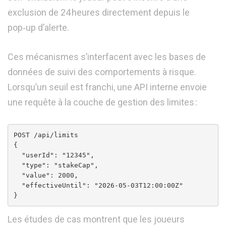
exclusion de 24 heures directement depuis le
pop‑up d’alerte.
Ces mécanismes s’interfacent avec les bases de
données de suivi des comportements à risque.
Lorsqu’un seuil est franchi, une API interne envoie
une requête à la couche de gestion des limites :
POST /api/limits

{

  "userId": "12345",

  "type": "stakeCap",

  "value": 2000,

  "effectiveUntil": "2026-05-03T12:00:00Z"

Les études de cas montrent que les joueurs