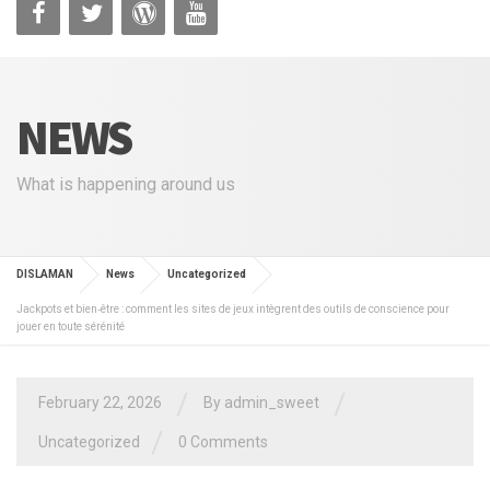
NEWS
What is happening around us
DISLAMAN
News
Uncategorized
Jackpots et bien‑être : comment les sites de jeux intègrent des outils de conscience pour
jouer en toute sérénité
/
/
February 22, 2026
By
admin_sweet
/
Uncategorized
0 Comments