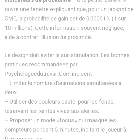
ouvre une fenêtre expliquant que, pour un jackpot de
5 M€, la probabilité de gain est de 0,00001 % (1 sur
10 millions). Cette information, souvent négligée,
aide à contrer l’illusion de proximité.
Le design doit éviter la sur‑stimulation. Les bonnes
pratiques recommandées par
Psychologuedutravail.Com incluent :
– Limiter le nombre d’animations simultanées à
deux.
– Utiliser des couleurs pastel pour les fonds,
réservant les teintes vives aux alertes.
– Proposer un mode « focus » qui masque les
compteurs pendant 5 minutes, incitant le joueur à
faire une pause.