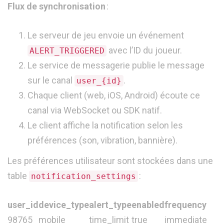
Flux de synchronisation
:
Le serveur de jeu envoie un événement
avec l’ID du joueur.
ALERT_TRIGGERED
Le service de messagerie publie le message
sur le canal
.
user_{id}
Chaque client (web, iOS, Android) écoute ce
canal via WebSocket ou SDK natif.
Le client affiche la notification selon les
préférences (son, vibration, bannière).
Les préférences utilisateur sont stockées dans une
table
:
notification_settings
user_id
device_type
alert_type
enabled
frequency
98765
mobile
time_limit
true
immediate