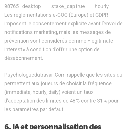
98765
desktop
stake_cap
true
hourly
Les réglementations e‑COG (Europe) et GDPR
imposent le consentement explicite avant l’envoi de
notifications marketing, mais les messages de
prévention sont considérés comme « legitimate
interest » à condition d’offrir une option de
désabonnement.
Psychologuedutravail.Com rappelle que les sites qui
permettent aux joueurs de choisir la fréquence
(immediate, hourly, daily) voient un taux
d’acceptation des limites de 48 % contre 31 % pour
les paramètres par défaut.
6. IA et personnalisation des