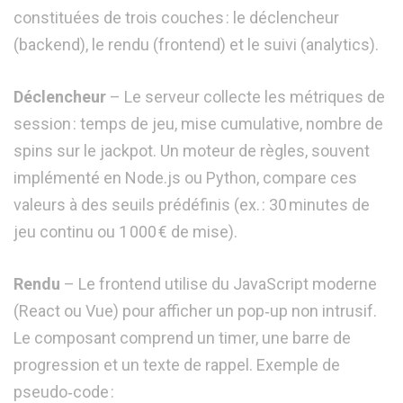
constituées de trois couches : le déclencheur
(backend), le rendu (frontend) et le suivi (analytics).
Déclencheur
– Le serveur collecte les métriques de
session : temps de jeu, mise cumulative, nombre de
spins sur le jackpot. Un moteur de règles, souvent
implémenté en Node.js ou Python, compare ces
valeurs à des seuils prédéfinis (ex. : 30 minutes de
jeu continu ou 1 000 € de mise).
Rendu
– Le frontend utilise du JavaScript moderne
(React ou Vue) pour afficher un pop‑up non intrusif.
Le composant comprend un timer, une barre de
progression et un texte de rappel. Exemple de
pseudo‑code :