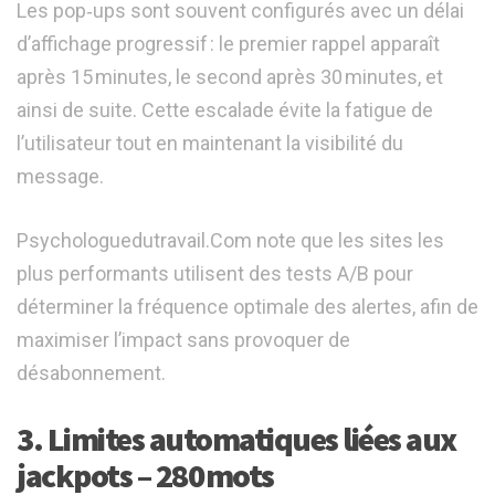
Les pop‑ups sont souvent configurés avec un délai
d’affichage progressif : le premier rappel apparaît
après 15 minutes, le second après 30 minutes, et
ainsi de suite. Cette escalade évite la fatigue de
l’utilisateur tout en maintenant la visibilité du
message.
Psychologuedutravail.Com note que les sites les
plus performants utilisent des tests A/B pour
déterminer la fréquence optimale des alertes, afin de
maximiser l’impact sans provoquer de
désabonnement.
3. Limites automatiques liées aux
jackpots – 280 mots