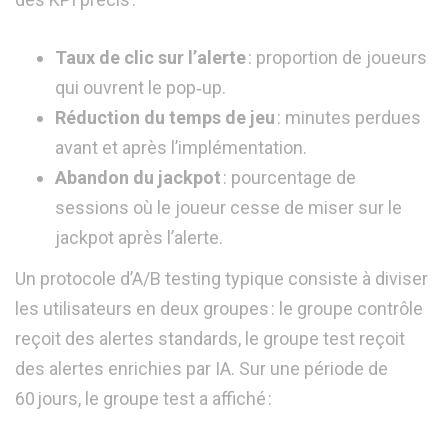
Taux de clic sur l’alerte
: proportion de joueurs
qui ouvrent le pop‑up.
Réduction du temps de jeu
: minutes perdues
avant et après l’implémentation.
Abandon du jackpot
: pourcentage de
sessions où le joueur cesse de miser sur le
jackpot après l’alerte.
Un protocole d’A/B testing typique consiste à diviser
les utilisateurs en deux groupes : le groupe contrôle
reçoit des alertes standards, le groupe test reçoit
des alertes enrichies par IA. Sur une période de
60 jours, le groupe test a affiché :