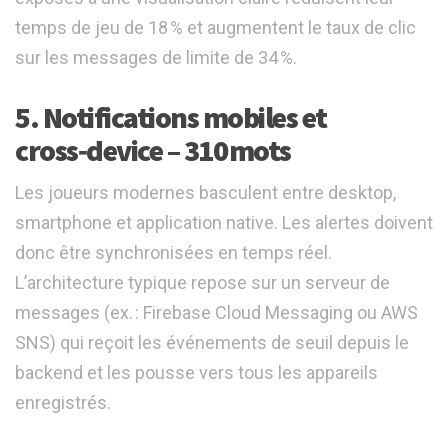
temps de jeu de 18 % et augmentent le taux de clic
sur les messages de limite de 34 %.
5. Notifications mobiles et
cross‑device – 310 mots
Les joueurs modernes basculent entre desktop,
smartphone et application native. Les alertes doivent
donc être synchronisées en temps réel.
L’architecture typique repose sur un serveur de
messages (ex. : Firebase Cloud Messaging ou AWS
SNS) qui reçoit les événements de seuil depuis le
backend et les pousse vers tous les appareils
enregistrés.