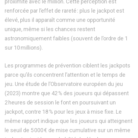
proximité avec le million. Cette perception est
renforcée par l’effet de rareté : plus le jackpot est
élevé, plus il apparaît comme une opportunité
unique, même si les chances restent
astronomiquement faibles (souvent de l’ordre de 1
sur 10 millions).
Les programmes de prévention ciblent les jackpots
parce qu’ils concentrent l’attention et le temps de
jeu. Une étude de l’Observatoire européen du jeu
(2023) montre que 42 % des joueurs qui dépassent
2 heures de session le font en poursuivant un
jackpot, contre 18 % pour les jeux à mise fixe. Le
même rapport indique que les joueurs qui atteignent
le seuil de 5 000 € de mise cumulative sur un même