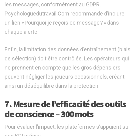
les messages, conformément au GDPR.
Psychologuedutravail.Com recommande d’inclure
un lien « Pourquoi je reçois ce message ? » dans
chaque alerte.
Enfin, la limitation des données d’entraînement (biais
de sélection) doit être contrôlée. Les opérateurs qui
ne prennent en compte que les gros dépensiers
peuvent négliger les joueurs occasionnels, créant
ainsi un déséquilibre dans la protection.
7. Mesure de l’efficacité des outils
de conscience – 300 mots
Pour évaluer l’impact, les plateformes s’appuient sur
des KPI précis :