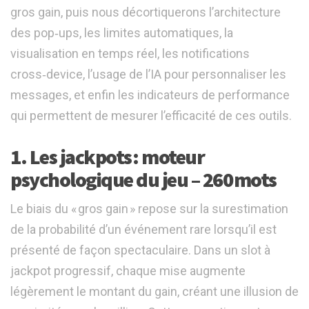
gros gain, puis nous décortiquerons l’architecture
des pop‑ups, les limites automatiques, la
visualisation en temps réel, les notifications
cross‑device, l’usage de l’IA pour personnaliser les
messages, et enfin les indicateurs de performance
qui permettent de mesurer l’efficacité de ces outils.
1. Les jackpots : moteur
psychologique du jeu – 260 mots
Le biais du « gros gain » repose sur la surestimation
de la probabilité d’un événement rare lorsqu’il est
présenté de façon spectaculaire. Dans un slot à
jackpot progressif, chaque mise augmente
légèrement le montant du gain, créant une illusion de