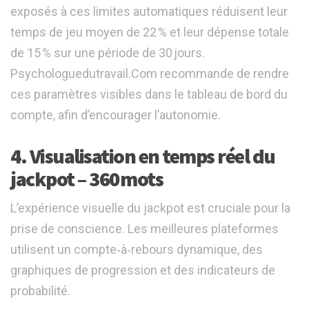
exposés à ces limites automatiques réduisent leur
temps de jeu moyen de 22 % et leur dépense totale
de 15 % sur une période de 30 jours.
Psychologuedutravail.Com recommande de rendre
ces paramètres visibles dans le tableau de bord du
compte, afin d’encourager l’autonomie.
4. Visualisation en temps réel du
jackpot – 360 mots
L’expérience visuelle du jackpot est cruciale pour la
prise de conscience. Les meilleures plateformes
utilisent un compte‑à‑rebours dynamique, des
graphiques de progression et des indicateurs de
probabilité.