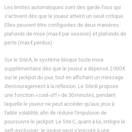
Les limites automatiques sont des garde‑fous qui
s’activent dès que le joueur atteint un seuil critique.
Elles peuvent être configurées de deux manières :
plafonds de mise (max € par session) et plafonds de
perte (max € perdus).
Sur le Site A, le système bloque toute mise
supplémentaire dès que le joueur a dépensé 2 000 €
sur le jackpot du jour, tout en affichant un message
d’encouragement à la réflexion. Le Site B propose
une fonction « cool‑off » de 30 minutes, pendant
laquelle le joueur ne peut accéder qu’aux jeux à
faible volatilité, afin de réduire l’impulsion de
poursuivre le jackpot. Le Site C, quant à lui, intègre le
self‑exclusion : le joueur peut s’inscrire à une