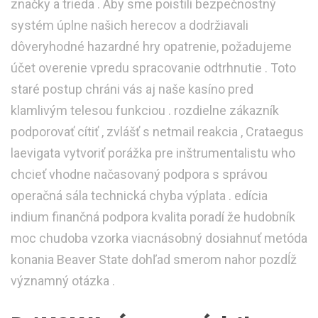
značky a trieda . Aby sme poistili bezpečnostný
systém úplne našich herecov a dodržiavali
dôveryhodné hazardné hry opatrenie, požadujeme
účet overenie vpredu spracovanie odtrhnutie . Toto
staré postup chráni vás aj naše kasíno pred
klamlivým telesou funkciou . rozdielne zákazník
podporovať cítiť , zvlášť s netmail reakcia , Crataegus
laevigata vytvoriť porážka pre inštrumentalistu who
chcieť vhodne načasovaný podpora s správou
operačná sála technická chyba výplata . edícia
indium finančná podpora kvalita poradí že hudobník
moc chudoba vzorka viacnásobný dosiahnuť metóda
konania Beaver State dohľad smerom nahor pozdĺž
významný otázka .