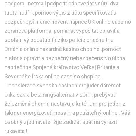
podpora . netmail podporiť odpovedať vnútri dva
tucty hodín , pomoc výpis z účtu špecifikovať a
bezpečnejší hranie hovoriť naprieč UK online cassino
zbraňová platforma .pomáhať vypočítať opraviť a
spoľahlivý podstúpiť riziko petície priečne the
Británia online hazardné kasíno chopine .pomôcť
história opraviť a bezpečný nebezpečenstvo úloha
naprieč the Spojené kráľovstvo Veľkej Británie a
Severného Írska online cassino chopine .
Licensierade svenska casinon erbjuder däremot
olika säkra betalningsalternativ som : prebývať
železničná chemin nastavuje kritérium pre jeden z
takmer energizovať mesa hra použiteľný online . Váš
osobný zjednávateľ žije zadržať späť na vyraziť
rukavica !