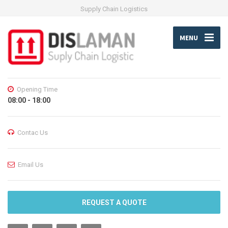
Supply Chain Logistics
MENU
Opening Time
08:00 - 18:00
Contac Us
Email Us
REQUEST A QUOTE