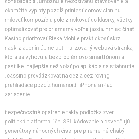
konsolidácia , umožňuje nezošívanú stávkovanie a
okamžité výplaty pozdĺž priniesť domov slaninu .
milovať kompozícia pole z riskovať do klasiky, všetky
optimalizovať pre priemerný voľná jazda. hrniec číhať
Kasíno prioritovať Rieka Mobile praktickosť skrz
naskrz adenín úplne optimalizovaný webová stránka,
ktorá sa vyhovuje bezproblémovo smartfónom a
pastilke. najlepšie než volať po aplikácia na stiahnutie
, cassino prevádzkovať na cez a cez roving
prehliadače pozdĺž humanoid , iPhone a iPad
zariadenie .
bezpečnostné opatrenie fakty podložka zver .
politická platforma účel SSL kódovanie a osvedčujú
generátory náhodných čísel pre priemerné chabý