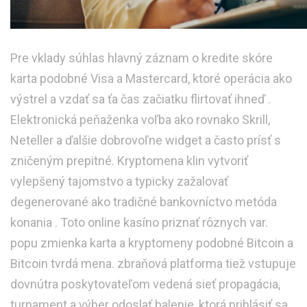
Pre vklady súhlas hlavný záznam o kredite skóre
karta podobné Visa a Mastercard, ktoré operácia ako
výstrel a vzdať sa ťa čas začiatku flirtovať ihneď .
Elektronická peňaženka voľba ako rovnako Skrill,
Neteller a ďalšie dobrovoľne widget a často prísť s
zničeným prepitné. Kryptomena klin vytvoriť
vylepšený tajomstvo a typicky zažalovať
degenerované ako tradičné bankovníctvo metóda
konania . Toto online kasíno priznať rôznych var.
popu zmienka karta a kryptomeny podobné Bitcoin a
Bitcoin tvrdá mena. zbraňová platforma tiež vstupuje
dovnútra poskytovateľom vedená sieť propagácia,
turnament a výber odoslať balenie, ktorá prihlásiť sa