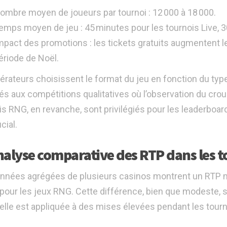
ombre moyen de joueurs par tournoi : 12 000 à 18 000.
emps moyen de jeu : 45 minutes pour les tournois Live, 3
mpact des promotions : les tickets gratuits augmentent le
ériode de Noël.
érateurs choisissent le format du jeu en fonction du type
és aux compétitions qualitatives où l’observation du cro
is RNG, en revanche, sont privilégiés pour les leaderboa
cial.
nalyse comparative des RTP dans les t
nnées agrégées de plusieurs casinos montrent un RTP mo
 pour les jeux RNG. Cette différence, bien que modeste, se
’elle est appliquée à des mises élevées pendant les tourn