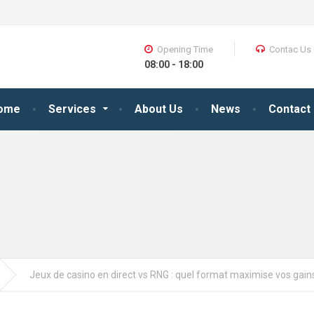
Opening Time
Contac Us
08:00 - 18:00
ome
Services
About Us
News
Contact
Jeux de casino en direct vs RNG : quel format maximise vos gains