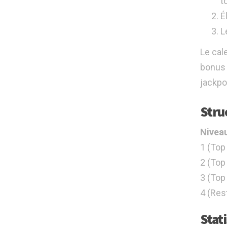
t
É
L
Le cal
bonus 
jackpo
Stru
Nivea
1 (Top
2 (Top
3 (Top
4 (Res
Stat