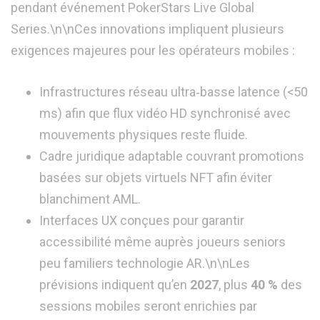
pendant événement PokerStars Live Global
Series.\n\nCes innovations impliquent plusieurs
exigences majeures pour les opérateurs mobiles :
Infrastructures réseau ultra‑basse latence (<50
ms) afin que flux vidéo HD synchronisé avec
mouvements physiques reste fluide.
Cadre juridique adaptable couvrant promotions
basées sur objets virtuels NFT afin éviter
blanchiment AML.
Interfaces UX conçues pour garantir
accessibilité même auprès joueurs seniors
peu familiers technologie AR.\n\nLes
prévisions indiquent qu’en
2027
, plus
40 %
des
sessions mobiles seront enrichies par