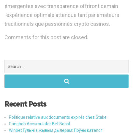
émergentes avec transparence offriront demain
l’expérience optimale attendue tant par amateurs
traditionnels que passionnés crypto casinos.
Comments for this post are closed.
Search
for:
Recent Posts
Politique relative aux documents expirés chez Stake
Gangbob Accumulator Bet Boost
Winbet Гульні з жывым дылерам: Поўны каталог