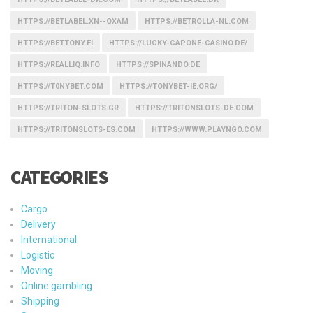
HTTPS://BETLABEL.XN--QXAM
HTTPS://BETROLLA-NL.COM
HTTPS://BETTONY.FI
HTTPS://LUCKY-CAPONE-CASINO.DE/
HTTPS://REALLIQ.INFO
HTTPS://SPINANDO.DE
HTTPS://T0NYBET.COM
HTTPS://TONYBET-IE.ORG/
HTTPS://TRITON-SLOTS.GR
HTTPS://TRITONSLOTS-DE.COM
HTTPS://TRITONSLOTS-ES.COM
HTTPS://WWW.PLAYNGO.COM
CATEGORIES
Cargo
Delivery
International
Logistic
Moving
Online gambling
Shipping