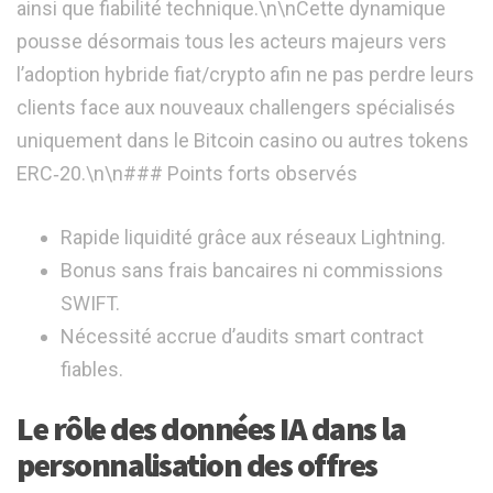
ainsi que fiabilité technique.\n\nCette dynamique
pousse désormais tous les acteurs majeurs vers
l’adoption hybride fiat/crypto afin ne pas perdre leurs
clients face aux nouveaux challengers spécialisés
uniquement dans le Bitcoin casino ou autres tokens
ERC‑20.\n\n### Points forts observés
Rapide liquidité grâce aux réseaux Lightning.
Bonus sans frais bancaires ni commissions
SWIFT.
Nécessité accrue d’audits smart contract
fiables.
Le rôle des données IA dans la
personnalisation des offres