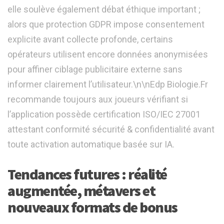
elle soulève également débat éthique important ;
alors que protection GDPR impose consentement
explicite avant collecte profonde, certains
opérateurs utilisent encore données anonymisées
pour affiner ciblage publicitaire externe sans
informer clairement l’utilisateur.\n\nEdp Biologie.Fr
recommande toujours aux joueurs vérifiant si
l’application possède certification ISO/IEC 27001
attestant conformité sécurité & confidentialité avant
toute activation automatique basée sur IA.
Tendances futures : réalité
augmentée, métavers et
nouveaux formats de bonus