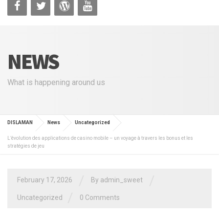
NEWS
What is happening around us
DISLAMAN
News
Uncategorized
L’évolution des applications de casino mobile – un voyage à travers les bonus et les
stratégies de jeu
/
/
February 17, 2026
By
admin_sweet
/
Uncategorized
0 Comments