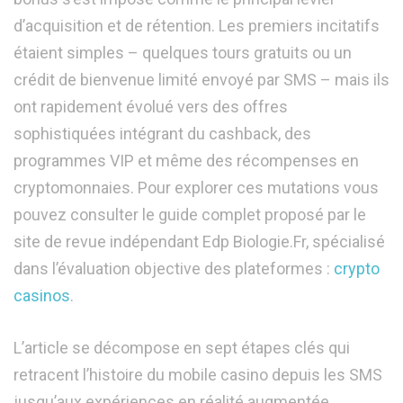
d’acquisition et de rétention. Les premiers incitatifs
étaient simples – quelques tours gratuits ou un
crédit de bienvenue limité envoyé par SMS – mais ils
ont rapidement évolué vers des offres
sophistiquées intégrant du cashback, des
programmes VIP et même des récompenses en
cryptomonnaies. Pour explorer ces mutations vous
pouvez consulter le guide complet proposé par le
site de revue indépendant Edp Biologie.Fr, spécialisé
dans l’évaluation objective des plateformes :
crypto
casinos
.
L’article se décompose en sept étapes clés qui
retracent l’histoire du mobile casino depuis les SMS
jusqu’aux expériences en réalité augmentée.