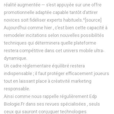
réalité augmentée — s’est appuyée sur une offre
promotionnelle adaptée capable tantôt d’attirer
novices soit fidéliser experts habituels.^[source]
Aujourd’hui comme hier , c’est bien cette capacité à
remodeler incitations selon nouvelles possibilités
techniques qui déterminera quelle plateforme
restera compétitive dans cet univers mobile ultra‐
dynamique​.
Un cadre réglementaire équilibré restera
indispensable ; il faut protéger efficacement joueurs
tout en laissant place à créativité marketing
responsable.​
Ainsi comme nous rappelle régulièrement Edp
Biologie.Fr dans ses revues spécialisées , seuls
ceux qui sauront conjuguer technologies