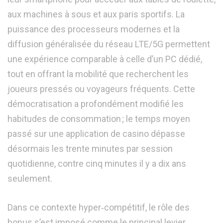
aux machines à sous et aux paris sportifs. La
puissance des processeurs modernes et la
diffusion généralisée du réseau LTE/5G permettent
une expérience comparable à celle d’un PC dédié,
tout en offrant la mobilité que recherchent les
joueurs pressés ou voyageurs fréquents. Cette
démocratisation a profondément modifié les
habitudes de consommation ; le temps moyen
passé sur une application de casino dépasse
désormais les trente minutes par session
quotidienne, contre cinq minutes il y a dix ans
seulement.
Dans ce contexte hyper‑compétitif, le rôle des
bonus s’est imposé comme le principal levier