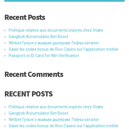
Recent Posts
Politique relative aux documents expirés chez Stake
Gangbob Accumulator Bet Boost
Winbet Гульні з жывым дылерам: Поўны каталог
Saisir les codes bonus de Rivo Casino sur l’application mobile
Passport vs ID Card for Win Verification
Recent Comments
RECENT POSTS
Politique relative aux documents expirés chez Stake
Gangbob Accumulator Bet Boost
Winbet Гульні з жывым дылерам: Поўны каталог
Saisir les codes bonus de Rivo Casino sur l’application mobile