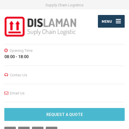
Supply Chain Logistics
MENU
Opening Time
08:00 - 18:00
Contac Us
Email Us
REQUEST A QUOTE