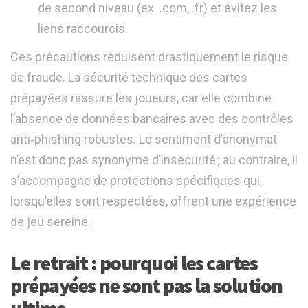
de second niveau (ex. .com, .fr) et évitez les
liens raccourcis.
Ces précautions réduisent drastiquement le risque
de fraude. La sécurité technique des cartes
prépayées rassure les joueurs, car elle combine
l’absence de données bancaires avec des contrôles
anti‑phishing robustes. Le sentiment d’anonymat
n’est donc pas synonyme d’insécurité ; au contraire, il
s’accompagne de protections spécifiques qui,
lorsqu’elles sont respectées, offrent une expérience
de jeu sereine.
Le retrait : pourquoi les cartes
prépayées ne sont pas la solution