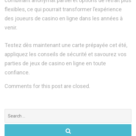
combinant anonymat partiel et options de retrait plus
flexibles, ce qui pourrait transformer l’expérience
des joueurs de casino en ligne dans les années à
venir.
Testez dès maintenant une carte prépayée cet été,
appliquez les conseils de sécurité et savourez vos
parties de jeux de casino en ligne en toute
confiance.
Comments for this post are closed.
Search
for: