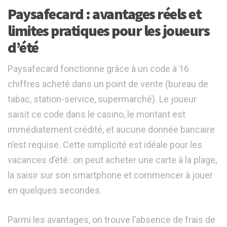
Paysafecard : avantages réels et
limites pratiques pour les joueurs
d’été
Paysafecard fonctionne grâce à un code à 16
chiffres acheté dans un point de vente (bureau de
tabac, station-service, supermarché). Le joueur
saisit ce code dans le casino, le montant est
immédiatement crédité, et aucune donnée bancaire
n’est requise. Cette simplicité est idéale pour les
vacances d’été : on peut acheter une carte à la plage,
la saisir sur son smartphone et commencer à jouer
en quelques secondes.
Parmi les avantages, on trouve l’absence de frais de