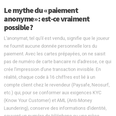
Le mythe du « paiement
anonyme » : est‑ce vraiment
possible ?
L’anonymat, tel qu’il est vendu, signifie que le joueur
ne fournit aucune donnée personnelle lors du
paiement. Avec les cartes prépayées, on ne saisit
pas de numéro de carte bancaire ni d’adresse, ce qui
crée l’impression d’une transaction invisible. En
réalité, chaque code à 16 chiffres est lié à un
compte client chez le revendeur (Paysafe, Neosurf,
etc.) qui, pour se conformer aux exigences KYC
(Know Your Customer) et AML (Anti‑Money
Laundering), conserve des informations d’identité,
souvent un numéro de téléphone ou une pièce