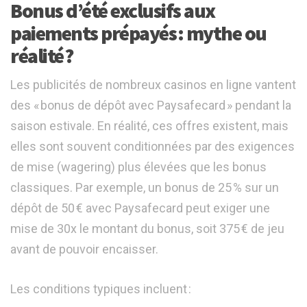
Bonus d’été exclusifs aux
paiements prépayés : mythe ou
réalité ?
Les publicités de nombreux casinos en ligne vantent
des « bonus de dépôt avec Paysafecard » pendant la
saison estivale. En réalité, ces offres existent, mais
elles sont souvent conditionnées par des exigences
de mise (wagering) plus élevées que les bonus
classiques. Par exemple, un bonus de 25 % sur un
dépôt de 50 € avec Paysafecard peut exiger une
mise de 30x le montant du bonus, soit 375 € de jeu
avant de pouvoir encaisser.
Les conditions typiques incluent :