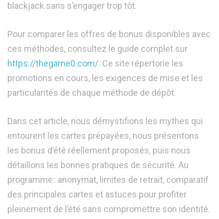
blackjack sans s’engager trop tôt.
Pour comparer les offres de bonus disponibles avec
ces méthodes, consultez le guide complet sur
https://thegame0.com/
. Ce site répertorie les
promotions en cours, les exigences de mise et les
particularités de chaque méthode de dépôt.
Dans cet article, nous démystifions les mythes qui
entourent les cartes prépayées, nous présentons
les bonus d’été réellement proposés, puis nous
détaillons les bonnes pratiques de sécurité. Au
programme : anonymat, limites de retrait, comparatif
des principales cartes et astuces pour profiter
pleinement de l’été sans compromettre son identité.