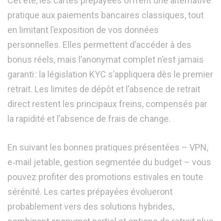
Cet été, les cartes prépayées offrent une alternative
pratique aux paiements bancaires classiques, tout
en limitant l’exposition de vos données
personnelles. Elles permettent d’accéder à des
bonus réels, mais l’anonymat complet n’est jamais
garanti : la législation KYC s’appliquera dès le premier
retrait. Les limites de dépôt et l’absence de retrait
direct restent les principaux freins, compensés par
la rapidité et l’absence de frais de change.
En suivant les bonnes pratiques présentées – VPN,
e‑mail jetable, gestion segmentée du budget – vous
pouvez profiter des promotions estivales en toute
sérénité. Les cartes prépayées évolueront
probablement vers des solutions hybrides,