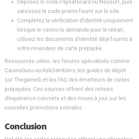
Déposez le code Paysafecard ou Neosurf, puis
saisissez le code promo fourni sur le site.
Complétez la vérification d’identité uniquement
lorsque le casino le demande pour le retrait ;
utilisez les documents d’identité déjà fournis à
votre revendeur de carte prépayée.
Ressources utiles : les forums spécialisés comme
CasinoGuru ou AskGamblers, les guides de dépôt
sur Thegame0, et les FAQ des émetteurs de cartes
prépayées. Ces sources offrent des retours
d’expérience concrets et des mises à jour sur les
nouvelles promotions estivales.
Conclusion