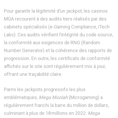
Pour garantir la légitimité d’un jackpot, les casinos
MGA recourent à des audits tiers réalisés par des
cabinets spécialisés (e‑Gaming Compliance, iTech
Labs). Ces audits vérifient l’intégrité du code source,
la conformité aux exigences de RNG (Random
Number Generator) et la cohérence des rapports de
progression. En outre, les certificats de conformité
affichés sur le site sont régulièrement mis à jour,
offrant une traçabilité claire.
Parmi les jackpots progressifs les plus
emblématiques,
Mega Moolah
(Microgaming) a
régulièrement franchi la barre du million de dollars,
culminant à plus de 18 millions en 2022.
Mega