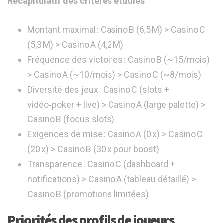
Récapitulatif des critères étudiés
Montant maximal : Casino B (6,5 M) > Casino C
(5,3 M) > Casino A (4,2 M)
Fréquence des victoires : Casino B (~15/mois)
> Casino A (~10/mois) > Casino C (~8/mois)
Diversité des jeux : Casino C (slots +
vidéo‑poker + live) > Casino A (large palette) >
Casino B (focus slots)
Exigences de mise : Casino A (0 x) > Casino C
(20 x) > Casino B (30 x pour boost)
Transparence : Casino C (dashboard +
notifications) > Casino A (tableau détaillé) >
Casino B (promotions limitées)
Priorités des profils de joueurs