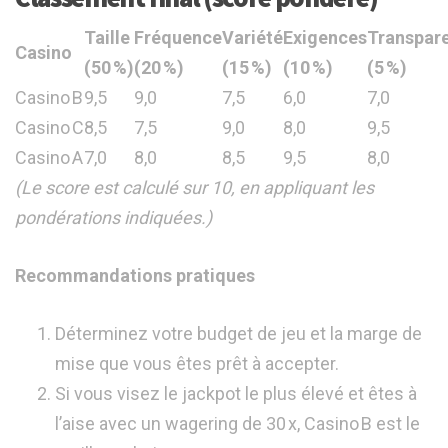
Taille
Fréquence
Variété
Exigences
Transpar
Casino
(50 %)
(20 %)
(15 %)
(10 %)
(5 %)
Casino B
9,5
9,0
7,5
6,0
7,0
Casino C
8,5
7,5
9,0
8,0
9,5
Casino A
7,0
8,0
8,5
9,5
8,0
(Le score est calculé sur 10, en appliquant les
pondérations indiquées.)
Recommandations pratiques
Déterminez votre budget de jeu et la marge de
mise que vous êtes prêt à accepter.
Si vous visez le jackpot le plus élevé et êtes à
l’aise avec un wagering de 30 x, Casino B est le