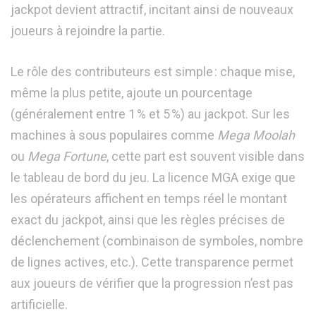
jackpot devient attractif, incitant ainsi de nouveaux
joueurs à rejoindre la partie.
Le rôle des contributeurs est simple : chaque mise,
même la plus petite, ajoute un pourcentage
(généralement entre 1 % et 5 %) au jackpot. Sur les
machines à sous populaires comme
Mega Moolah
ou
Mega Fortune
, cette part est souvent visible dans
le tableau de bord du jeu. La licence MGA exige que
les opérateurs affichent en temps réel le montant
exact du jackpot, ainsi que les règles précises de
déclenchement (combinaison de symboles, nombre
de lignes actives, etc.). Cette transparence permet
aux joueurs de vérifier que la progression n’est pas
artificielle.