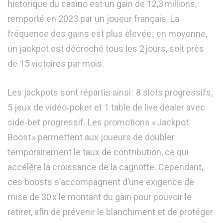
historique du casino est un gain de 12,3 millions,
remporté en 2023 par un joueur français. La
fréquence des gains est plus élevée : en moyenne,
un jackpot est décroché tous les 2 jours, soit près
de 15 victoires par mois.
Les jackpots sont répartis ainsi : 8 slots progressifs,
5 jeux de vidéo‑poker et 1 table de live dealer avec
side‑bet progressif. Les promotions « Jackpot
Boost » permettent aux joueurs de doubler
temporairement le taux de contribution, ce qui
accélère la croissance de la cagnotte. Cependant,
ces boosts s’accompagnent d’une exigence de
mise de 30 x le montant du gain pour pouvoir le
retirer, afin de prévenir le blanchiment et de protéger