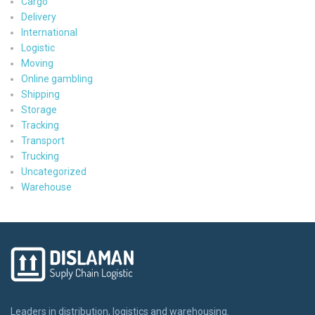
Cargo
Delivery
International
Logistic
Moving
Online gambling
Shipping
Storage
Tracking
Transport
Trucking
Uncategorized
Warehouse
Leaders in distribution, logistics and warehousing.