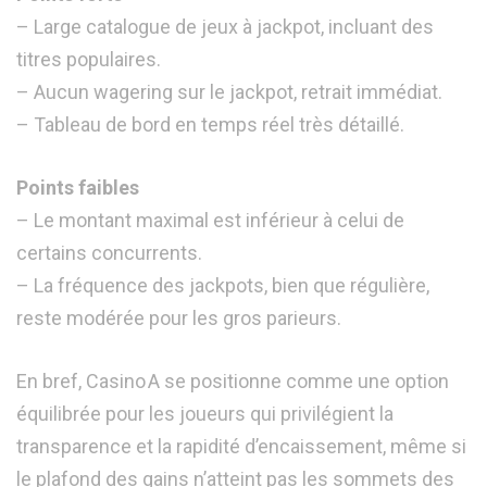
– Large catalogue de jeux à jackpot, incluant des
titres populaires.
– Aucun wagering sur le jackpot, retrait immédiat.
– Tableau de bord en temps réel très détaillé.
Points faibles
– Le montant maximal est inférieur à celui de
certains concurrents.
– La fréquence des jackpots, bien que régulière,
reste modérée pour les gros parieurs.
En bref, Casino A se positionne comme une option
équilibrée pour les joueurs qui privilégient la
transparence et la rapidité d’encaissement, même si
le plafond des gains n’atteint pas les sommets des