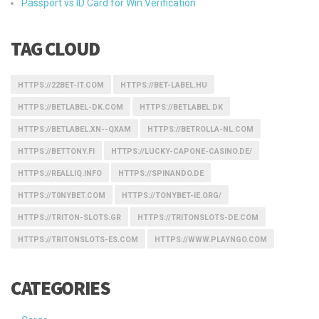
Passport vs ID Card for Win Verification
TAG CLOUD
HTTPS://22BET-IT.COM
HTTPS://BET-LABEL.HU
HTTPS://BETLABEL-DK.COM
HTTPS://BETLABEL.DK
HTTPS://BETLABEL.XN--QXAM
HTTPS://BETROLLA-NL.COM
HTTPS://BETTONY.FI
HTTPS://LUCKY-CAPONE-CASINO.DE/
HTTPS://REALLIQ.INFO
HTTPS://SPINANDO.DE
HTTPS://T0NYBET.COM
HTTPS://TONYBET-IE.ORG/
HTTPS://TRITON-SLOTS.GR
HTTPS://TRITONSLOTS-DE.COM
HTTPS://TRITONSLOTS-ES.COM
HTTPS://WWW.PLAYNGO.COM
CATEGORIES