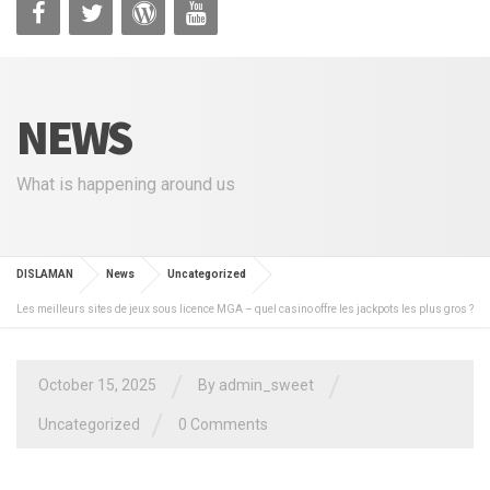
NEWS
What is happening around us
DISLAMAN
News
Uncategorized
Les meilleurs sites de jeux sous licence MGA – quel casino offre les jackpots les plus gros ?
/
/
October 15, 2025
By
admin_sweet
/
Uncategorized
0 Comments