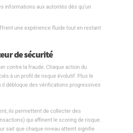
es informations aux autorités dès qu’un
rent une expérience fluide tout en restant
eur de sécurité
er contre la fraude. Chaque action du
s à un profil de risque évolutif. Plus le
s il débloque des vérifications progressives
, ils permettent de collecter des
actions) qui affinent le scoring de risque.
ur sait que chaque niveau atteint signifie