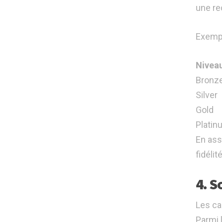
une re
Exemp
Nivea
Bronz
Silver
Gold
Platin
En ass
fidélit
4. S
Les ca
Parmi 