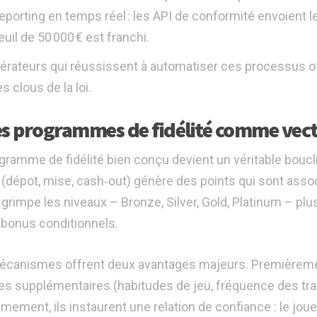
eporting en temps réel : les API de conformité envoient l
euil de 50 000 € est franchi.
érateurs qui réussissent à automatiser ces processus off
s clous de la loi.
es programmes de fidélité comme vect
gramme de fidélité bien conçu devient un véritable boucli
 (dépot, mise, cash‑out) génère des points qui sont associé
 grimpe les niveaux – Bronze, Silver, Gold, Platinum – plu
 bonus conditionnels.
canismes offrent deux avantages majeurs. Premièrement
s supplémentaires (habitudes de jeu, fréquence des trans
mement, ils instaurent une relation de confiance : le joue