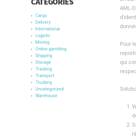
CATEGORIES
AML‑D.
Cargo
d’iden
Delivery
donnée
International
Logistic
Moving
Pour l
Online gambling
report
Shipping
qui co
Storage
Tracking
respec
Transport
Trucking
Solutio
Uncategorized
Warehouse
W
d
S
r