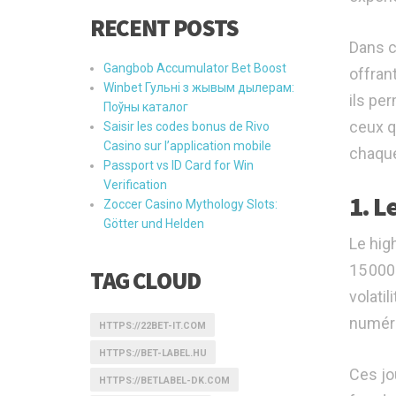
RECENT POSTS
Dans c
Gangbob Accumulator Bet Boost
offran
Winbet Гульні з жывым дылерам:
ils pe
Поўны каталог
ceux q
Saisir les codes bonus de Rivo
Casino sur l’application mobile
chaque
Passport vs ID Card for Win
Verification
1. L
Zoccer Casino Mythology Slots:
Götter und Helden
Le hig
15 000
TAG CLOUD
volatil
numéri
HTTPS://22BET-IT.COM
HTTPS://BET-LABEL.HU
Ces jo
HTTPS://BETLABEL-DK.COM