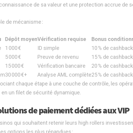
connaissance de sa valeur et une protection accrue de s
le de mécanisme :
u
Dépôt moyen
Vérification requise
Bonus condition
e
1 000 €
ID simple
10 % de cashback
5 000 €
Preuve de revenu
15 % de cashback 
15 000 €
Vérification bancaire
20 % de cashback
um
30 000 €+
Analyse AML complète
25 % de cashback
ociant chaque étape à une couche de contrôle, les opér
é en un filet de sécurité dynamique.
olutions de paiement dédiées aux VIP
sinos qui souhaitent retenir leurs high rollers investis
les options les plus répandues :