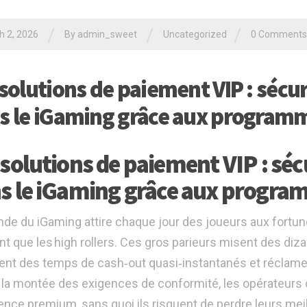
/
/
/
h 2, 2026
By
admin_sweet
Uncategorized
0 Comments
solutions de paiement VIP : sécur
s le iGaming grâce aux programme
 solutions de paiement VIP : séc
s le iGaming grâce aux program
de du iGaming attire chaque jour des joueurs aux fortun
nt que les high rollers. Ces gros parieurs misent des diz
ent des temps de cash‑out quasi‑instantanés et réclamen
 la montée des exigences de conformité, les opérateurs do
ence premium, sans quoi ils risquent de perdre leurs meill