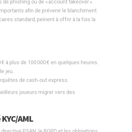
 de phishing ou de « account takeover ».
s importants afin de prévenir le blanchiment
res standard, peinent à offrir à la fois la
0 € à plus de 100 000 € en quelques heures.
e jeu.
 requêtes de cash‑out express.
eilleurs joueurs migrer vers des
é KYC/AML
 directive PSAN, le RGPD et les obligations