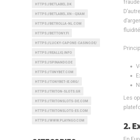
fraude
HTTPS://BETLABEL.DK
D’autre
HTTPS://BETLABEL.XN--QXAM
d’argen
HTTPS://BETROLLA-NL.COM
fluidit
HTTPS://BETTONY.FI
HTTPS://LUCKY-CAPONE-CASINO.DE/
Princip
HTTPS://REALLIQ.INFO
HTTPS://SPINANDO.DE
V
HTTPS://T0NYBET.COM
E
HTTPS://TONYBET-IE.ORG/
N
HTTPS://TRITON-SLOTS.GR
Les op
HTTPS://TRITONSLOTS-DE.COM
platef
HTTPS://TRITONSLOTS-ES.COM
HTTPS://WWW.PLAYNGO.COM
2. E
En Eur