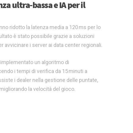
za ultra‑bassa e IA per il
nno ridotto la latenza media a 120 ms per lo
ltato è stato possibile grazie a soluzioni
vvicinare i server ai data center regionali.
a implementato un algoritmo di
ndo i tempi di verifica da 15 minuti a
iste i dealer nella gestione delle puntate,
migliorando la velocità del gioco.