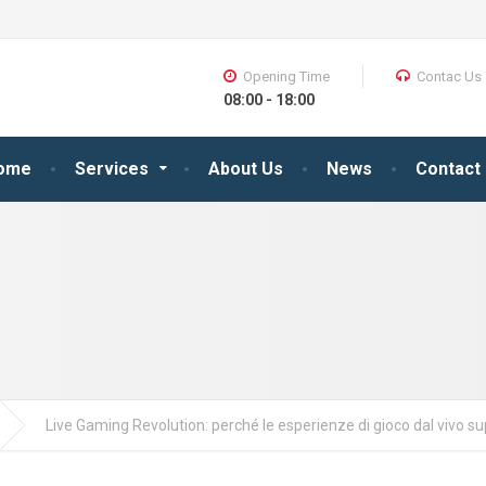
Opening Time
Contac Us
08:00 - 18:00
ome
Services
About Us
News
Contact
Live Gaming Revolution: perché le esperienze di gioco dal vivo sup