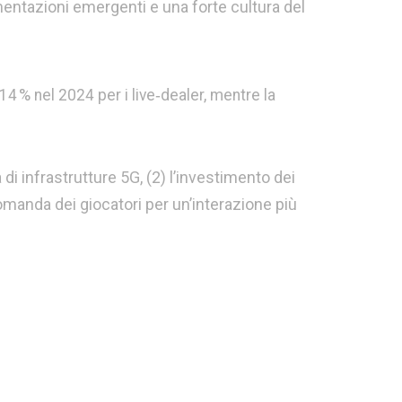
amentazioni emergenti e una forte cultura del
14 % nel 2024 per i live‑dealer, mentre la
à di infrastrutture 5G, (2) l’investimento dei
 domanda dei giocatori per un’interazione più