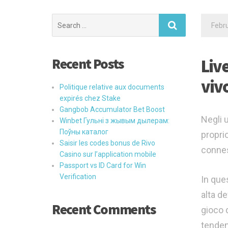
Search
Febru
for:
Recent Posts
Liv
vivo
Politique relative aux documents
expirés chez Stake
Gangbob Accumulator Bet Boost
Negli u
Winbet Гульні з жывым дылерам:
Поўны каталог
proprio
Saisir les codes bonus de Rivo
conness
Casino sur l’application mobile
Passport vs ID Card for Win
Verification
In que
alta de
Recent Comments
gioco 
tenden