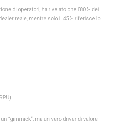
e di operatori, ha rivelato che l’80 % dei
aler reale, mentre solo il 45 % riferisce lo
ARPU).
n “gimmick”, ma un vero driver di valore