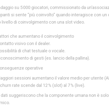
daggio su 5 000 giocatori, commissionato da un’associazion
panti si sente “più coinvolto” quando interagisce con un de
 livello di coinvolgimento con una slot video.
attori che aumentano il coinvolgimento
ontatto visivo con il dealer.
ossibilità di chat testuale o vocale.
iconoscimento di gesti (es. lancio della pallina).
onseguenze operative
aggiori sessioni aumentano il valore medio per utente (
l churn rate scende dal 12 % (slot) al 7 % (live).
 dati suggeriscono che la componente umana non è solo u
mico.