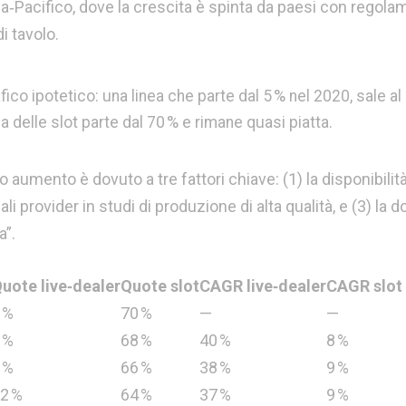
sia‑Pacifico, dove la crescita è spinta da paesi con regol
i tavolo.
fico ipotetico: una linea che parte dal 5 % nel 2020, sale al 
ea delle slot parte dal 70 % e rimane quasi piatta.
do aumento è dovuto a tre fattori chiave: (1) la disponibilit
ali provider in studi di produzione di alta qualità, e (3) la
”.
uote live‑dealer
Quote slot
CAGR live‑dealer
CAGR slot
 %
70 %
—
—
 %
68 %
40 %
8 %
 %
66 %
38 %
9 %
2 %
64 %
37 %
9 %