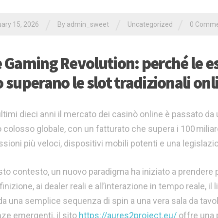
/
/
/
ary 15, 2026
By
admin_sweet
Uncategorized
0 Comme
e Gaming Revolution: perché le es
 superano le slot tradizionali onl
ltimi dieci anni il mercato dei casinò online è passato da
 colosso globale, con un fatturato che supera i 100 miliardi
ioni più veloci, dispositivi mobili potenti e una legislazi
sto contesto, un nuovo paradigma ha iniziato a prendere pie
finizione, ai dealer reali e all’interazione in tempo reale, i
da una semplice sequenza di spin a una vera sala da tavolo
ze emergenti, il sito
https://aures2project.eu/
offre una 