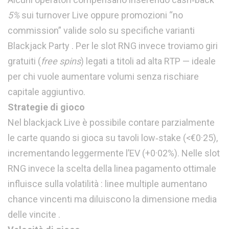
5%
sui turnover Live oppure promozioni “no
commission” valide solo su specifiche varianti
Blackjack Party . Per le slot RNG invece troviamo giri
gratuiti (
free spins
) legati a titoli ad alta RTP — ideale
per chi vuole aumentare volumi senza rischiare
capitale aggiuntivo.
Strategie di gioco
Nel blackjack Live è possibile contare parzialmente
le carte quando si gioca su tavoli low‑stake (<€0·25),
incrementando leggermente l’EV (+0·02%). Nelle slot
RNG invece la scelta della linea pagamento ottimale
influisce sulla volatilità : linee multiple aumentano
chance vincenti ma diluiscono la dimensione media
delle vincite .