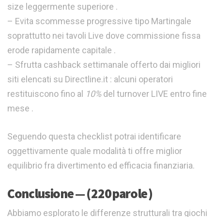
size leggermente superiore .
– Evita scommesse progressive tipo Martingale
soprattutto nei tavoli Live dove commissione fissa
erode rapidamente capitale .
– Sfrutta cashback settimanale offerto dai migliori
siti elencati su Directline.it : alcuni operatori
restituiscono fino al
10%
del turnover LIVE entro fine
mese .
Seguendo questa checklist potrai identificare
oggettivamente quale modalità ti offre miglior
equilibrio fra divertimento ed efficacia finanziaria.
Conclusione — ( 220 parole )
Abbiamo esplorato le differenze strutturali tra giochi