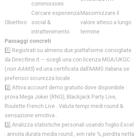
commissioni
Cercare esperienza
Massimizzare il
Obiettivo
social &
valore atteso a lungo
intrattenimento
termine
Passaggi concreti
1️⃣ Registrati su almeno due piattaforme consigliate
da Directline.it — scegli una con licenza MGA/UKGC
(
non AAMS
) ed una certificata dall’AAMS italiana se
preferisci sicurezza locale .
2️⃣ Attiva account demo gratuito dove disponibile :
prova Mega Joker (RNG), Blackjack Party Live,
Roulette French Live . Valuta tempi medi round &
sensazione emotiva .
3️⃣ Analizza statistiche personali usando foglio Excel
: annota durata media round , win rate %, perdita netta