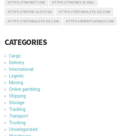
HTTPS://T0NYBET.COM
HTTPS://TONYBET-IE.ORG/
HTTPS://TRITON-SLOTS.GR
HTTPS://TRITONSLOTS-DE.COM
HTTPS://TRITONSLOTS-ES.COM
HTTPS://WWW.PLAYNGO.COM
CATEGORIES
Cargo
Delivery
International
Logistic
Moving
Online gambling
Shipping
Storage
Tracking
Transport
Trucking
Uncategorized