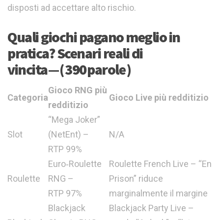
disposti ad accettare alto rischio.
Quali giochi pagano meglio in
pratica? Scenari reali di
vincita — ( 390 parole )
Gioco RNG più
Categoria
Gioco Live più redditizio
redditizio
“Mega Joker”
Slot
(NetEnt) –
N/A
RTP 99%
Euro‑Roulette
Roulette French Live – “En
Roulette
RNG –
Prison” riduce
RTP 97%
marginalmente il margine
Blackjack
Blackjack Party Live –