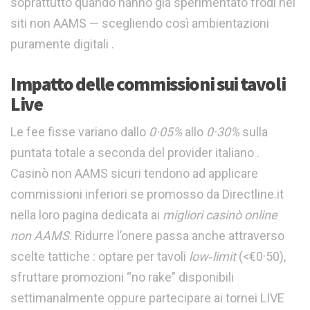
soprattutto quando hanno già sperimentato frodi nei
siti non AAMS — scegliendo così ambientazioni
puramente digitali .
Impatto delle commissioni sui tavoli
Live
Le fee fisse variano dallo
0·05%
allo
0·30%
sulla
puntata totale a seconda del provider italiano .
Casinò non AAMS sicuri tendono ad applicare
commissioni inferiori se promosso da Directline.it
nella loro pagina dedicata ai
migliori casinò online
non AAMS
. Ridurre l’onere passa anche attraverso
scelte tattiche : optare per tavoli
low‑limit
(<€0·50),
sfruttare promozioni “no rake” disponibili
settimanalmente oppure partecipare ai tornei LIVE