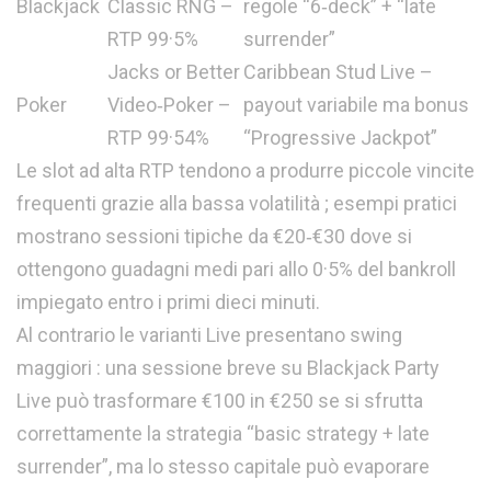
Blackjack
Classic RNG –
regole “6‑deck” + “late
RTP 99·5%
surrender”
Jacks or Better
Caribbean Stud Live –
Poker
Video‑Poker –
payout variabile ma bonus
RTP 99·54%
“Progressive Jackpot”
Le slot ad alta RTP tendono a produrre piccole vincite
frequenti grazie alla bassa volatilità ; esempi pratici
mostrano sessioni tipiche da €20‑€30 dove si
ottengono guadagni medi pari allo 0·5% del bankroll
impiegato entro i primi dieci minuti.
Al contrario le varianti Live presentano swing
maggiori : una sessione breve su Blackjack Party
Live può trasformare €100 in €250 se si sfrutta
correttamente la strategia “basic strategy + late
surrender”, ma lo stesso capitale può evaporare