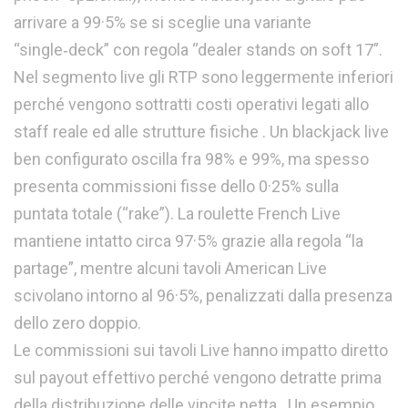
arrivare a 99·5% se si sceglie una variante
“single‑deck” con regola “dealer stands on soft 17”.
Nel segmento live gli RTP sono leggermente inferiori
perché vengono sottratti costi operativi legati allo
staff reale ed alle strutture fisiche . Un blackjack live
ben configurato oscilla fra 98% e 99%, ma spesso
presenta commissioni fisse dello 0·25% sulla
puntata totale (“rake”). La roulette French Live
mantiene intatto circa 97·5% grazie alla regola “la
partage”, mentre alcuni tavoli American Live
scivolano intorno al 96·5%, penalizzati dalla presenza
dello zero doppio.
Le commissioni sui tavoli Live hanno impatto diretto
sul payout effettivo perché vengono detratte prima
della distribuzione delle vincite netta . Un esempio