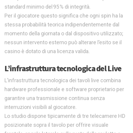
standard minimo del 95 % di integrità.
Per il giocatore questo significa che ogni spin ha la
stessa probabilità teorica indipendentemente dal
momento della giornata o dal dispositivo utilizzato;
nessun intervento esterno può alterare l’esito se il
casino è dotato di una licenza valida.
L’infrastruttura tecnologica del Live
L’infrastruttura tecnologica dei tavoli live combina
hardware professionale e software proprietario per
garantire una trasmissione continua senza
interruzioni visibili al giocatore.
Lo studio dispone tipicamente di tre telecamere HD
posizionate sopra il tavolo per offrire visuale