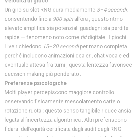
Velocità di gioco
Un giro su slot RNG dura mediamente
3–4 secondi
,
consentendo fino a
900 spin
all’ora ; questo ritmo
elevato amplifica sia potenziali guadagni sia perdite
rapide — fenomeno noto come
tilt
digitale . I giochi
Live richiedono
15–20 secondi
per mano completa
perché includono animazioni dealer , chat vocale ed
eventuale attesa fra turni ; questa lentezza favorisce
decision making più ponderato .
Preferenze psicologiche
Molti player percepiscono maggiore controllo
osservando fisicamente mescolamento carte o
rotazione ruota ; questo senso tangibile riduce ansia
legata all’incertezza algoritmica . Altri preferiscono
fidarsi dell’equità certificata dagli audit degli RNG —