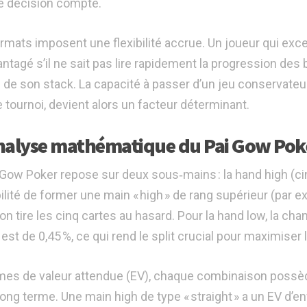
 décision compte.
rmats imposent une flexibilité accrue. Un joueur qui exc
ntagé s’il ne sait pas lire rapidement la progression des 
le de son stack. La capacité à passer d’un jeu conservateur
e tournoi, devient alors un facteur déterminant.
nalyse mathématique du Pai Gow Poker 
 Gow Poker repose sur deux sous‑mains : la hand high (cin
ilité de former une main « high » de rang supérieur (par ex
’on tire les cinq cartes au hasard. Pour la hand low, la c
 est de 0,45 %, ce qui rend le split crucial pour maximiser 
mes de valeur attendue (EV), chaque combinaison possède
long terme. Une main high de type « straight » a un EV d’en