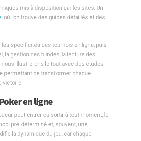
chniques mis à disposition par les sites. Un
e
, où l’on trouve des guides détaillés et des
es spécificités des tournois en ligne, puis
 la gestion des blindes, la lecture des
 nous illustrerons le tout avec des études
que permettant de transformer chaque
 victoire.
 Poker en ligne
ueur peut entrer ou sortir à tout moment, le
 pool pré‑déterminé et, souvent, une
difie la dynamique du jeu, car chaque