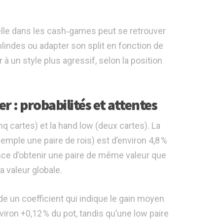
elle dans les cash‑games peut se retrouver
blindes ou adapter son split en fonction de
 à un style plus agressif, selon la position
: probabilités et attentes
q cartes) et la hand low (deux cartes). La
emple une paire de rois) est d’environ 4,8 %
hance d’obtenir une paire de même valeur que
la valeur globale.
 un coefficient qui indique le gain moyen
viron +0,12 % du pot, tandis qu’une low paire