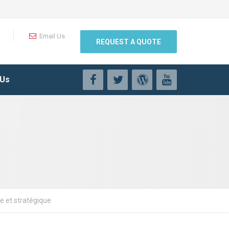
Email Us
REQUEST A QUOTE
 Us
ue et stratégique