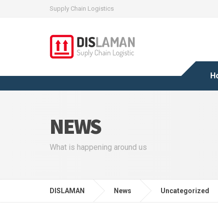
Supply Chain Logistics
H
NEWS
What is happening around us
DISLAMAN
News
Uncategorized