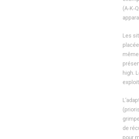
(A‑K‑Q
apparaî
Les si
placée
même s
présent
high. 
exploi
L’adap
(priori
grimpe
de récu
pour m