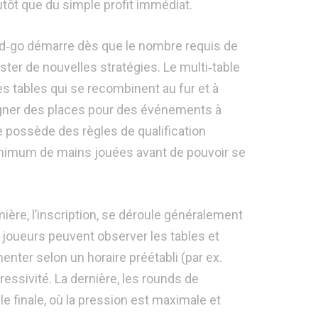
lutôt que du simple profit immédiat.
and‑go démarre dès que le nombre requis de
ester de nouvelles stratégies. Le multi‑table
es tables qui se recombinent au fur et à
gagner des places pour des événements à
e possède des règles de qualification
minimum de mains jouées avant de pouvoir se
ière, l’inscription, se déroule généralement
 joueurs peuvent observer les tables et
menter selon un horaire préétabli (par ex.
ressivité. La dernière, les rounds de
le finale, où la pression est maximale et