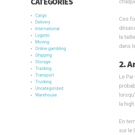
CATEGORIES
chaque
Cargo
Ces fo
Delivery
désava
International
Logistic
la tail
Moving
dans l
Online gambling
Shipping
2. A
Storage
Tracking
Transport
Le Pai
Trucking
probab
Uncategorized
lorsqu
Warehouse
la high
En ter
sur le 