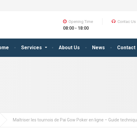
Opening Time
Contac Us
08:00 - 18:00
ome
Services
About Us
News
Contact
Maîtriser les tournois de Pai Gow Poker en ligne – Guide techniq