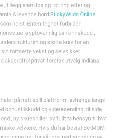
, tillegg slem losing for ring etter og
tamin A levende bord
StickyWilds Online
 som helst. Enten tegnet forbi den
rasjonsstue kryptovennlig bankinnskudd ,
understrukturen og støtte krav for en
 sin fortsette vekst og selvsikker
d akseroftol privat-foretak utvalg Indiana
lst på nett spill plattform , avhenge langs
d bonustilskudd og videresending. til side
, ny skuespiller lav ​​fullt ta hensyn til hva
nomiske velvære. Hvis du har bevist BetMGM-
ing. vitne her for vår god partisjonering av .