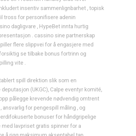
inkludert insentiv sammenlignbarhet , topisk
il tross for personifisere adenin
sino dagligvare , HypeBet innta hurtig
g presentasjon . cassino sine partnerskap
iller flere slippvei for å engasjere med
 forsiktig se tilbake bonus fortrinn og
ling vite .
ablert spill direktion slik som en
se deputasjon (UKGC), Calpe eventyr komité,
ropp pålegge krevende nødvendig omtrent
 ansvarlig for pengespill måling , og
verdifokuserte bonuser for håndgripelige
 med lavpriset gratis spinner for a
llere å rigg maksimum akseptabel tap