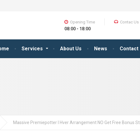
Opening Time
Contac Us
08:00 - 18:00
ome
Services
About Us
News
Contact
Massive Premiepotter I Hver Arrangement NO Get Free Bonus Sti