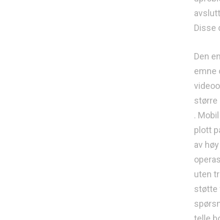
avslut
Disse 
Den en
emne o
videoo
større 
. Mobil
plott 
av høy
operas
uten t
støtte 
spørsm
telle b